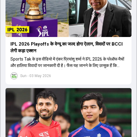
IPL 2026 Playoffs के वेन्यू का जल्द होगा ऐलान, विवादों पर BCCI
लेगी कड़ा एक्शन
Sports Tak के इस वीडियो में एंकर प्रियांशु शर्मा ने IPL 2026 के प्लेऑफ मैचों
और हालिया विवादों पर जानकारी दी है। फैंस यह जानने के लिए उत्सुक हैं कि
प्लेऑफ के मुकाबले कब और कहां खेले जाएंगे। इस पर BCCI सचिव देवजीत
Sun - 03 May 2026
सैकिया ने बताया है कि अगले दो-तीन दिनों में प्लेऑफ के वेन्यू और तारीखों का ऐलान
कर दिया जाएगा। इसके अलावा, उन्होंने IPL 2026 में चल रहे विवादों, जैसे रोमी
भिंडर के फोन चलाने और रियान पराग की वेपिंग कंट्रोवर्सी पर भी बात की। देवजीत
सैकिया ने कहा कि BCCI नियमों का उल्लंघन करने वाली टीमों पर लगाम कसने के
लिए विभिन्न विकल्पों पर विचार कर रही है। उन्होंने बताया कि बोर्ड प्रोटोकॉल और
नियमों को देख रहा है और जो टीमें इनका पालन नहीं करेंगी, उनके खिलाफ कार्रवाई
की जाएगी। महिला टी20 वर्ल्ड कप टीम के ऐलान के दौरान मीडिया से बातचीत में
उन्होंने यह जानकारी साझा की।