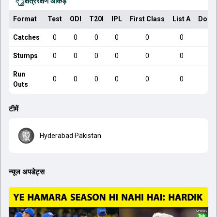
क्षेत्ररक्षण आँकड़े
Format
Test
ODI
T20I
IPL
First Class
List A
Dome
Catches
0
0
0
0
0
0
Stumps
0
0
0
0
0
0
Run
0
0
0
0
0
0
Outs
टीमें
Hyderabad Pakistan
न्यूज अपडेट्स