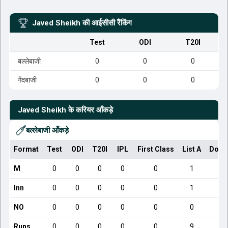
Javed Sheikh
की आईसीसी रैंकिंग
Test
ODI
T20I
बल्लेबाजी
0
0
0
गेंदबाजी
0
0
0
Javed Sheikh
के करियर आँकड़े
बल्लेबाजी आँकड़े
Format
Test
ODI
T20I
IPL
First Class
List A
Dome
M
0
0
0
0
0
1
Inn
0
0
0
0
0
1
NO
0
0
0
0
0
0
Runs
0
0
0
0
0
9