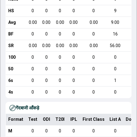
HS
0
0
0
0
0
9
Avg
0.00
0.00
0.00
0.00
0.00
9.00
BF
0
0
0
0
0
16
SR
0.00
0.00
0.00
0.00
0.00
56.00
100
0
0
0
0
0
0
50
0
0
0
0
0
0
6s
0
0
0
0
0
1
4s
0
0
0
0
0
0
गेंदबाजी आँकड़े
Format
Test
ODI
T20I
IPL
First Class
List A
Dome
M
0
0
0
0
0
0