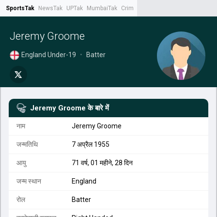
SportsTak
NewsTak
UPTak
MumbaiTak
CrimeTak
Lallantop
AstroTak
Tak.
Jeremy Groome
England Under-19
•
Batter
Jeremy Groome
के बारे में
नाम
Jeremy Groome
जन्मतिथि
7 अप्रैल 1955
आयु
71 वर्ष, 01 महीने, 28 दिन
जन्म स्थान
England
रोल
Batter