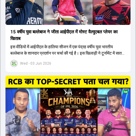
15 वर्षीय युवा बल्लेबाज ने जीता आईपीएल में मोस्ट वैल्युएबल प्लेयर का
खिताब
इस वीडियो में आईपीएल के हालिया सीजन में एक पंद्रह वर्षीय युवा भारतीय
बल्लेबाज के शानदार प्रदर्शन पर चर्चा की गई है। इस खिलाड़ी ने टूर्नामेंट में सात
सौ छिहत्तर रन बनाकर ऑरेंज कैप और मोस्ट वैल्युएबल प्लेयर का खिताब अपने नाम
Wed - 03 Jun 2026
किया है। वीडियो में बताया गया है कि ऑस्ट्रेलियाई टीम के वर्तमान कप्तान और
इंग्लैंड टीम के पूर्व कप्तान ने इस युवा खिलाड़ी के खेल की सराहना की है।
ऑस्ट्रेलियाई कप्तान के अनुसार, शुरुआत में लोगों को इस खिलाड़ी के प्रदर्शन पर
संदेह था, लेकिन अब उसने खुद को एक बेहतरीन बल्लेबाज साबित कर दिया है जो
गेंद को बाउंड्री के काफी पार मारने की क्षमता रखता है। वहीं, इंग्लैंड के पूर्व कप्तान
ने कहा कि टूर्नामेंट जीतने वाली टीम के अलावा इस सीजन की सबसे बड़ी बात इस
युवा खिलाड़ी का प्रदर्शन रहा है, जिसे देखने के लिए स्टेडियम में भारी भीड़ उमड़ती
थी। शानदार प्रदर्शन के बाद इस युवा खिलाड़ी को श्रीलंका में होने वाली
त्रिकोणीय सीरीज के लिए इंडिया ए टीम में भी शामिल कर लिया गया है।