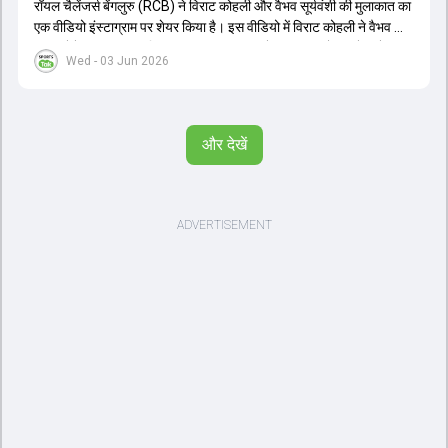
रॉयल चैलेंजर्स बेंगलुरु (RCB) ने विराट कोहली और वैभव सूर्यवंशी की मुलाकात का
एक वीडियो इंस्टाग्राम पर शेयर किया है। इस वीडियो में विराट कोहली ने वैभव को
सलाह देते हुए कहा, 'एक बिहारी सब पर भारी। बस गेम खत्म।' कोहली ने उन्हें खुद
Wed - 03 Jun 2026
पर विश्वास रखने और नकारात्मक बातों पर ध्यान न देने की सलाह दी। आईपीएल
2026 में वैभव सूर्यवंशी ने 14 मैचों में 776 रन बनाकर ऑरेंज कैप और मोस्ट
वैल्यूएबल प्लेयर का खिताब जीता। अब वैभव इंडिया ए के लिए श्रीलंका में ट्राई
सीरीज खेलेंगे। वहीं, विराट कोहली लंदन रवाना हो गए हैं और अगली वनडे सीरीज में
और देखें
नजर आएंगे।