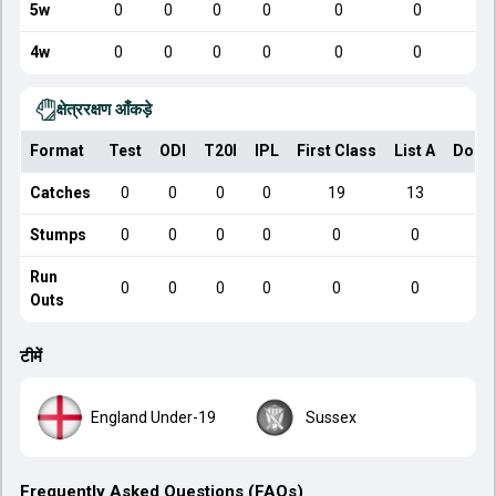
5w
0
0
0
0
0
0
4w
0
0
0
0
0
0
क्षेत्ररक्षण आँकड़े
Format
Test
ODI
T20I
IPL
First Class
List A
Dome
Catches
0
0
0
0
19
13
Stumps
0
0
0
0
0
0
Run
0
0
0
0
0
0
Outs
टीमें
England Under-19
Sussex
Frequently Asked Questions (FAQs)