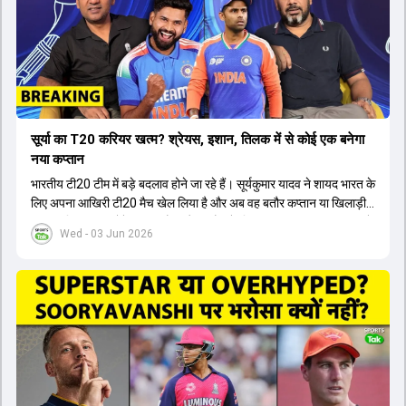
सूर्या का T20 करियर खत्म? श्रेयस, इशान, तिलक में से कोई एक बनेगा
नया कप्तान
भारतीय टी20 टीम में बड़े बदलाव होने जा रहे हैं। सूर्यकुमार यादव ने शायद भारत के
लिए अपना आखिरी टी20 मैच खेल लिया है और अब वह बतौर कप्तान या खिलाड़ी
टीम का हिस्सा नहीं होंगे। आयरलैंड और इंग्लैंड के खिलाफ आगामी टी20 सीरीज के
Wed - 03 Jun 2026
लिए नए कप्तान की तलाश जारी है। इस रेस में श्रेयस अय्यर सबसे आगे चल रहे
हैं। उनके अलावा ईशान किशन और तिलक वर्मा भी कप्तानी के दावेदार हैं। अक्षर
पटेल इस रेस में काफी पीछे हैं, जबकि संजू सैमसन और रजत पाटीदार कप्तानी की
दौड़ से बाहर हैं। आगामी सीरीज के लिए वैभव सूर्यवंशी को तीसरे ओपनर के तौर पर
टीम में शामिल किया जाएगा, जबकि अभिषेक शर्मा और संजू सैमसन पहली पसंद
होंगे। इसके अलावा नीतीश रेड्डी को बतौर ऑलराउंडर ज्यादा मौके मिलेंगे। अजीत
अगरकर की अगुवाई वाली चयन समिति और कोच गौतम गंभीर आगामी टी20 वर्ल्ड
कप और 2028 ओलंपिक के लिए लंबी अवधि का विजन लेकर चल रहे हैं।