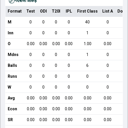
गेंदबाजी आँकड़े
Format
Test
ODI
T20I
IPL
First Class
List A
Dome
M
0
0
0
0
40
0
Inn
0
0
0
0
1
0
O
0.00
0.00
0.00
0.00
1.00
0.00
Mdns
0
0
0
0
1
0
Balls
0
0
0
0
6
0
Runs
0
0
0
0
0
0
W
0
0
0
0
0
0
Avg
0.00
0.00
0.00
0.00
0.00
0.00
Econ
0.00
0.00
0.00
0.00
0.00
0.00
SR
0.00
0.00
0.00
0.00
0.00
0.00