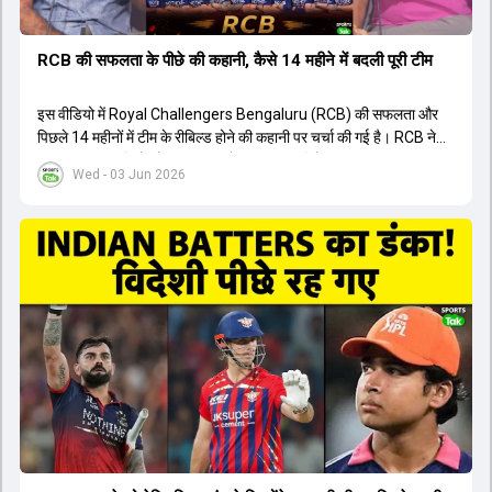
RCB की सफलता के पीछे की कहानी, कैसे 14 महीने में बदली पूरी टीम
इस वीडियो में Royal Challengers Bengaluru (RCB) की सफलता और
पिछले 14 महीनों में टीम के रीबिल्ड होने की कहानी पर चर्चा की गई है। RCB ने
अपनी पुरानी गलतियों को स्वीकार करते हुए एक नया रिसेट बटन दबाया। टीम
Wed - 03 Jun 2026
मैनेजमेंट में Mo Bobat, Andy Flower, Dinesh Karthik और एनालिस्ट
Freddie Wilde ने मिलकर ऑक्शन की बेहतरीन रणनीति बनाई। इसी रणनीति
के तहत Bhuvneshwar Kumar, Krunal Pandya और Rasikh Salam
जैसे भारतीय खिलाड़ियों को टीम में शामिल किया गया, जिन्होंने शानदार प्रदर्शन
किया। इसके अलावा, Virat Kohli की भूमिका में भी बदलाव देखा गया, जहां वह
अब टीम के युवा खिलाड़ियों के साथ ज्यादा जुड़े हुए नजर आते हैं। कप्तान Rajat
Patidar के नेतृत्व में टीम का कम्युनिकेशन बहुत स्पष्ट रहा है। एनालिस्ट से लेकर
मैनेजमेंट तक, सभी एक ही पेज पर रहते हैं, जिससे मैदान पर कोई कंफ्यूजन नहीं
होता। यही कारण है कि RCB ने लगातार सफलता हासिल की है।