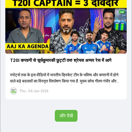
T20I कप्तानी से सूर्यकुमारकी छुट्टी तय! श्रेयस अय्यर रेस में आगे
स्पोर्ट्स तक के इस वीडियो में भारतीय क्रिकेट टीम के भविष्य और कप्तानी में होने
वाले बड़े बदलावों का विस्तृत विश्लेषण किया गया है. मुख्य कोच गौतम गंभीर और
चयनकर्ता अजीत अगरकर 2027 वनडे वर्ल्ड कप और 2028 टी20 वर्ल्ड कप के
Thu - 04 Jun 2026
लिए दीर्घकालिक योजना बना रहे हैं. चर्चा के अनुसार, सूर्यकुमार यादव के स्थान पर
श्रेयस अय्यर को टी20 टीम का नया कप्तान नियुक्त किया जा सकता है, जबकि
तिलक वर्मा और ईशान किशन उपकप्तानी की रेस में हैं. हार्दिक पंड्या की फिटनेस
चिंताओं के बीच नीतीश कुमार रेड्डी को उनके बैकअप के तौर पर तैयार किया जा
और देखें
रहा है. वीडियो में वैभव सूर्यवंशी के डेब्यू, अभिषेक शर्मा और संजू सैमसन की ओपनिंग
भूमिका और टेस्ट क्रिकेट के भविष्य पर भी प्रकाश डाला गया है. इसके अतिरिक्त,
ईएसपीएन की 21वीं सदी के टॉप 25 क्रिकेटर्स की सूची, इम्पैक्ट प्लेयर रूल का