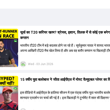
सूर्या का T20 करियर खत्म? श्रेयस, इशान, तिलक में से कोई एक बनेग
कप्तान
भारतीय टी20 टीम में बड़े बदलाव होने जा रहे हैं। सूर्यकुमार यादव ने शायद भार
अपना आखिरी टी20 मैच खेल लिया है और अब वह बतौर कप्तान या खिलाड़ी टी
हिस्सा नहीं होंगे। आयरलैंड और इंग्लैंड के खिलाफ आगामी टी20 सीरीज के लिए
की तलाश जारी है। इस रेस में श्रेयस अय्यर सबसे आगे चल रहे हैं। उनके अल
Wed - 03 Jun 2026
किशन और तिलक वर्मा भी कप्तानी के दावेदार हैं। अक्षर पटेल इस रेस में काफी पीछ
जबकि संजू सैमसन और रजत पाटीदार कप्तानी की दौड़ से बाहर हैं। आगामी सीर
वैभव सूर्यवंशी को तीसरे ओपनर के तौर पर टीम में शामिल किया जाएगा, जबकि अभ
15 वर्षीय युवा बल्लेबाज ने जीता आईपीएल में मोस्ट वैल्युएबल प्लेयर का 
और संजू सैमसन पहली पसंद होंगे। इसके अलावा नीतीश रेड्डी को बतौर ऑलरा
ज्यादा मौके मिलेंगे। अजीत अगरकर की अगुवाई वाली चयन समिति और कोच गौ
आगामी टी20 वर्ल्ड कप और 2028 ओलंपिक के लिए लंबी अवधि का विजन लेक
इस वीडियो में आईपीएल के हालिया सीजन में एक पंद्रह वर्षीय युवा भारतीय बल्ल
हैं।
शानदार प्रदर्शन पर चर्चा की गई है। इस खिलाड़ी ने टूर्नामेंट में सात सौ छिहत्
ऑरेंज कैप और मोस्ट वैल्युएबल प्लेयर का खिताब अपने नाम किया है। वीडियो मे
गया है कि ऑस्ट्रेलियाई टीम के वर्तमान कप्तान और इंग्लैंड टीम के पूर्व कप्तान न