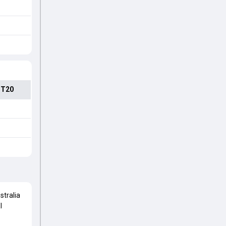
 T20
stralia
I