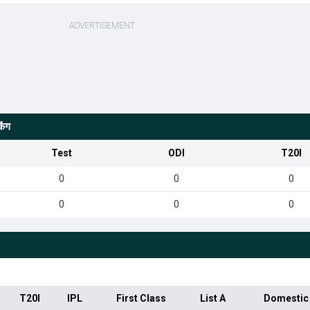
िंग
Test
ODI
T20I
0
0
0
0
0
0
T20I
IPL
First Class
List A
Domestic