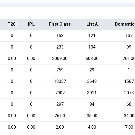
T20I
IPL
First Class
List A
Domestic
0
0
153
121
137
0
0
233
104
99
0.00
0.00
3009.00
608.00
261.0
0
0
759
29
1
0
0
18057
3648
1567
0
0
7902
3011
2073
0
0
297
84
60
0.00
0.00
26.00
35.00
34.00
0.00
0.00
2.00
4.00
7.00