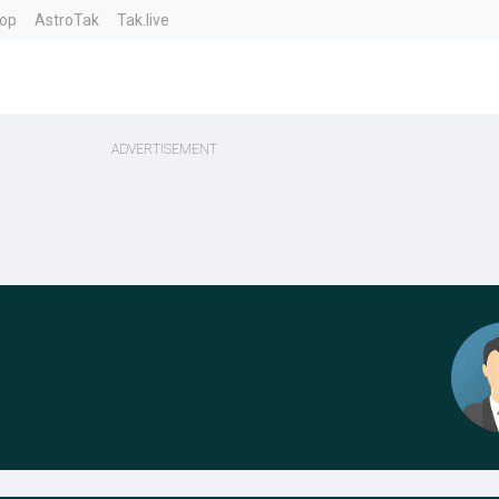
top
AstroTak
Tak.live