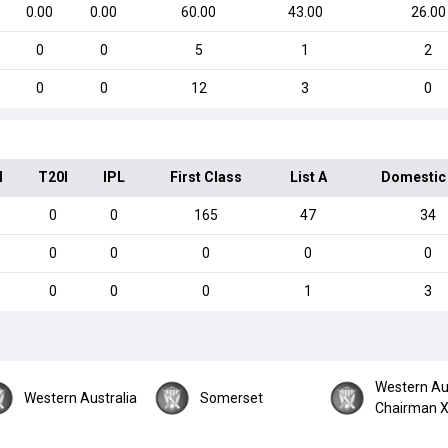
0.00
0.00
60.00
43.00
26.00
0
0
5
1
2
0
0
12
3
0
I
T20I
IPL
First Class
List A
Domestic
0
0
165
47
34
0
0
0
0
0
0
0
0
1
3
Western Au
Western Australia
Somerset
Chairman X