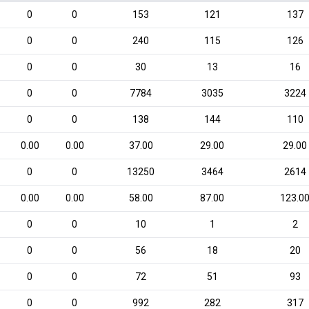
0
0
153
121
137
0
0
240
115
126
0
0
30
13
16
0
0
7784
3035
3224
0
0
138
144
110
0.00
0.00
37.00
29.00
29.00
0
0
13250
3464
2614
0.00
0.00
58.00
87.00
123.0
0
0
10
1
2
0
0
56
18
20
0
0
72
51
93
0
0
992
282
317