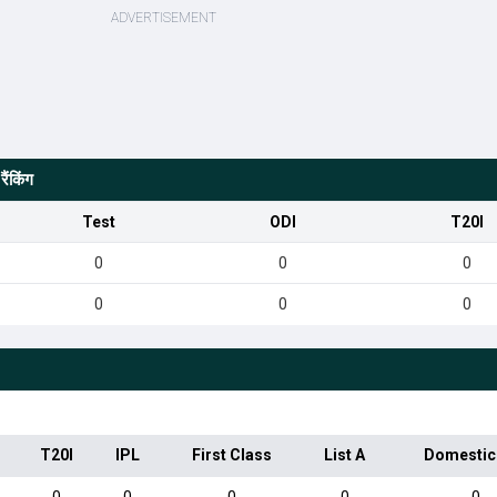
ैंकिंग
Test
ODI
T20I
0
0
0
0
0
0
T20I
IPL
First Class
List A
Domestic