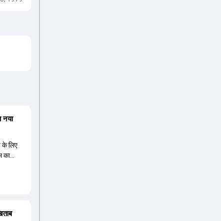
ा नया
त के लिए
म का
 नए कप्तान
ावा ईशान
े हैं,
ीज के लिए
िषेक शर्मा
खिताब
उंडर