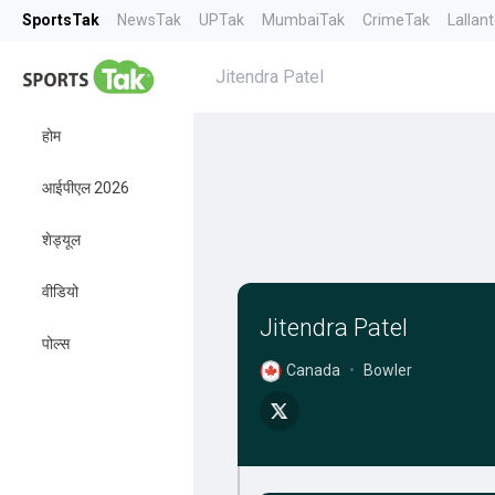
SportsTak
NewsTak
UPTak
MumbaiTak
CrimeTak
Lallan
Jitendra Patel
होम
आईपीएल 2026
शेड्यूल
वीडियो
Jitendra Patel
पोल्स
Canada
•
Bowler