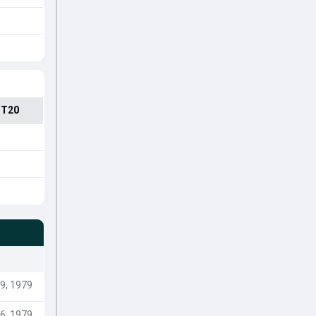
 T20
9, 1979
6, 1979