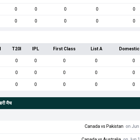
0
0
0
0
0
0
0
0
0
0
I
T20I
IPL
First Class
List A
Domestic
0
0
0
0
0
0
0
0
0
0
0
0
0
0
0
िरी मैच
Canada
vs
Pakistan
on Jun 
Canada
vs
Australia
on Jun 1