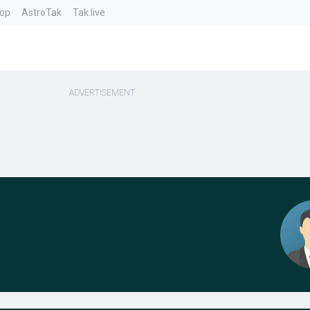
top
AstroTak
Tak.live