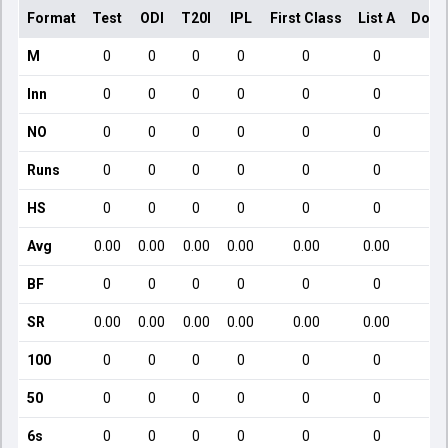
Format
Test
ODI
T20I
IPL
First Class
List A
Dome
M
0
0
0
0
0
0
Inn
0
0
0
0
0
0
NO
0
0
0
0
0
0
Runs
0
0
0
0
0
0
HS
0
0
0
0
0
0
Avg
0.00
0.00
0.00
0.00
0.00
0.00
2
BF
0
0
0
0
0
0
SR
0.00
0.00
0.00
0.00
0.00
0.00
1
100
0
0
0
0
0
0
50
0
0
0
0
0
0
6s
0
0
0
0
0
0