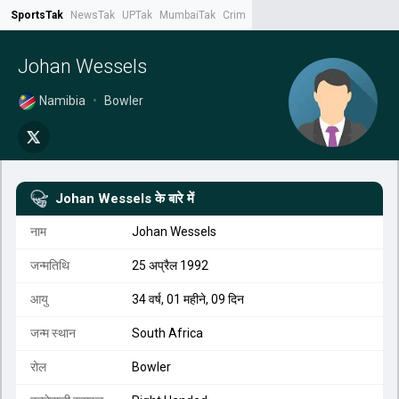
SportsTak
NewsTak
UPTak
MumbaiTak
CrimeTak
Lallantop
AstroTak
Tak.
Johan Wessels
Namibia
•
Bowler
Johan Wessels
के बारे में
नाम
Johan Wessels
जन्मतिथि
25 अप्रैल 1992
आयु
34 वर्ष, 01 महीने, 09 दिन
जन्म स्थान
South Africa
रोल
Bowler