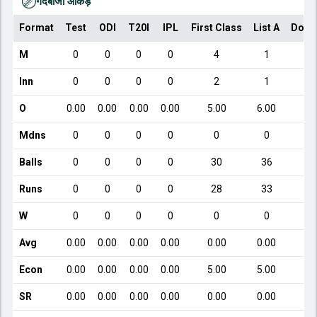
गेंदबाजी आँकड़े
Format
Test
ODI
T20I
IPL
First Class
List A
Dome
M
0
0
0
0
4
1
Inn
0
0
0
0
2
1
O
0.00
0.00
0.00
0.00
5.00
6.00
Mdns
0
0
0
0
0
0
Balls
0
0
0
0
30
36
Runs
0
0
0
0
28
33
W
0
0
0
0
0
0
Avg
0.00
0.00
0.00
0.00
0.00
0.00
Econ
0.00
0.00
0.00
0.00
5.00
5.00
SR
0.00
0.00
0.00
0.00
0.00
0.00