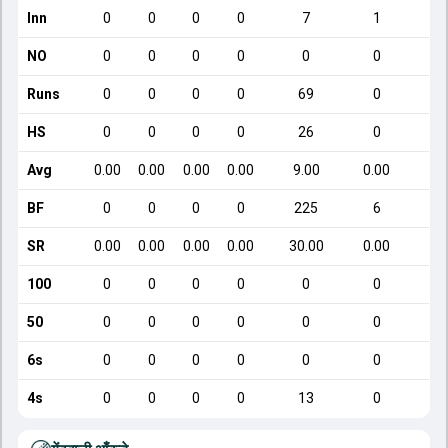
Inn
0
0
0
0
7
1
NO
0
0
0
0
0
0
Runs
0
0
0
0
69
0
HS
0
0
0
0
26
0
Avg
0.00
0.00
0.00
0.00
9.00
0.00
BF
0
0
0
0
225
6
SR
0.00
0.00
0.00
0.00
30.00
0.00
5
100
0
0
0
0
0
0
50
0
0
0
0
0
0
6s
0
0
0
0
0
0
4s
0
0
0
0
13
0