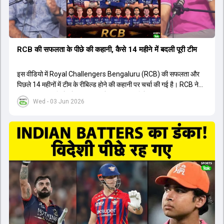
RCB की सफलता के पीछे की कहानी, कैसे 14 महीने में बदली पूरी टीम
इस वीडियो में Royal Challengers Bengaluru (RCB) की सफलता और
पिछले 14 महीनों में टीम के रीबिल्ड होने की कहानी पर चर्चा की गई है। RCB ने
अपनी पुरानी गलतियों को स्वीकार करते हुए एक नया रिसेट बटन दबाया। टीम
Wed - 03 Jun 2026
मैनेजमेंट में Mo Bobat, Andy Flower, Dinesh Karthik और एनालिस्ट
Freddie Wilde ने मिलकर ऑक्शन की बेहतरीन रणनीति बनाई। इसी रणनीति
के तहत Bhuvneshwar Kumar, Krunal Pandya और Rasikh Salam
जैसे भारतीय खिलाड़ियों को टीम में शामिल किया गया, जिन्होंने शानदार प्रदर्शन
किया। इसके अलावा, Virat Kohli की भूमिका में भी बदलाव देखा गया, जहां वह
अब टीम के युवा खिलाड़ियों के साथ ज्यादा जुड़े हुए नजर आते हैं। कप्तान Rajat
Patidar के नेतृत्व में टीम का कम्युनिकेशन बहुत स्पष्ट रहा है। एनालिस्ट से लेकर
मैनेजमेंट तक, सभी एक ही पेज पर रहते हैं, जिससे मैदान पर कोई कंफ्यूजन नहीं
होता। यही कारण है कि RCB ने लगातार सफलता हासिल की है।