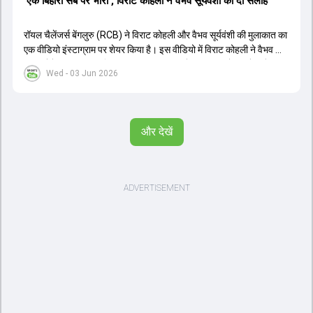
'एक बिहारी सब पर भारी', विराट कोहली ने वैभव सूर्यवंशी को दी सलाह
रॉयल चैलेंजर्स बेंगलुरु (RCB) ने विराट कोहली और वैभव सूर्यवंशी की मुलाकात का
एक वीडियो इंस्टाग्राम पर शेयर किया है। इस वीडियो में विराट कोहली ने वैभव को
सलाह देते हुए कहा, 'एक बिहारी सब पर भारी। बस गेम खत्म।' कोहली ने उन्हें खुद
Wed - 03 Jun 2026
पर विश्वास रखने और नकारात्मक बातों पर ध्यान न देने की सलाह दी। आईपीएल
2026 में वैभव सूर्यवंशी ने 14 मैचों में 776 रन बनाकर ऑरेंज कैप और मोस्ट
वैल्यूएबल प्लेयर का खिताब जीता। अब वैभव इंडिया ए के लिए श्रीलंका में ट्राई
सीरीज खेलेंगे। वहीं, विराट कोहली लंदन रवाना हो गए हैं और अगली वनडे सीरीज में
और देखें
नजर आएंगे।