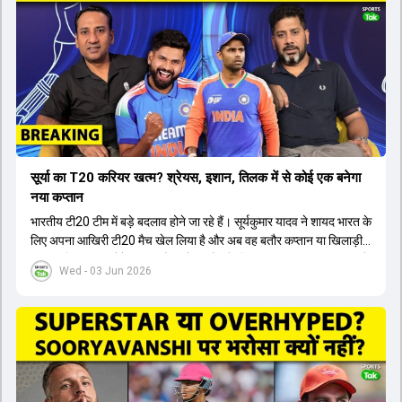
सूर्या का T20 करियर खत्म? श्रेयस, इशान, तिलक में से कोई एक बनेगा
नया कप्तान
भारतीय टी20 टीम में बड़े बदलाव होने जा रहे हैं। सूर्यकुमार यादव ने शायद भारत के
लिए अपना आखिरी टी20 मैच खेल लिया है और अब वह बतौर कप्तान या खिलाड़ी
टीम का हिस्सा नहीं होंगे। आयरलैंड और इंग्लैंड के खिलाफ आगामी टी20 सीरीज के
Wed - 03 Jun 2026
लिए नए कप्तान की तलाश जारी है। इस रेस में श्रेयस अय्यर सबसे आगे चल रहे
हैं। उनके अलावा ईशान किशन और तिलक वर्मा भी कप्तानी के दावेदार हैं। अक्षर
पटेल इस रेस में काफी पीछे हैं, जबकि संजू सैमसन और रजत पाटीदार कप्तानी की
दौड़ से बाहर हैं। आगामी सीरीज के लिए वैभव सूर्यवंशी को तीसरे ओपनर के तौर पर
टीम में शामिल किया जाएगा, जबकि अभिषेक शर्मा और संजू सैमसन पहली पसंद
होंगे। इसके अलावा नीतीश रेड्डी को बतौर ऑलराउंडर ज्यादा मौके मिलेंगे। अजीत
अगरकर की अगुवाई वाली चयन समिति और कोच गौतम गंभीर आगामी टी20 वर्ल्ड