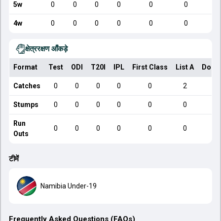
5w
0
0
0
0
0
0
4w
0
0
0
0
0
0
क्षेत्ररक्षण आँकड़े
Format
Test
ODI
T20I
IPL
First Class
List A
Dome
Catches
0
0
0
0
0
2
Stumps
0
0
0
0
0
0
Run
0
0
0
0
0
0
Outs
टीमें
Namibia Under-19
Frequently Asked Questions (FAQs)