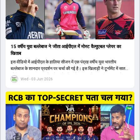
कप और 2028 ओलंपिक के लिए लंबी अवधि का विजन लेकर चल रहे हैं।
15 वर्षीय युवा बल्लेबाज ने जीता आईपीएल में मोस्ट वैल्युएबल प्लेयर का
खिताब
इस वीडियो में आईपीएल के हालिया सीजन में एक पंद्रह वर्षीय युवा भारतीय
बल्लेबाज के शानदार प्रदर्शन पर चर्चा की गई है। इस खिलाड़ी ने टूर्नामेंट में सात
सौ छिहत्तर रन बनाकर ऑरेंज कैप और मोस्ट वैल्युएबल प्लेयर का खिताब अपने नाम
Wed - 03 Jun 2026
किया है। वीडियो में बताया गया है कि ऑस्ट्रेलियाई टीम के वर्तमान कप्तान और
इंग्लैंड टीम के पूर्व कप्तान ने इस युवा खिलाड़ी के खेल की सराहना की है।
ऑस्ट्रेलियाई कप्तान के अनुसार, शुरुआत में लोगों को इस खिलाड़ी के प्रदर्शन पर
संदेह था, लेकिन अब उसने खुद को एक बेहतरीन बल्लेबाज साबित कर दिया है जो
गेंद को बाउंड्री के काफी पार मारने की क्षमता रखता है। वहीं, इंग्लैंड के पूर्व कप्तान
ने कहा कि टूर्नामेंट जीतने वाली टीम के अलावा इस सीजन की सबसे बड़ी बात इस
युवा खिलाड़ी का प्रदर्शन रहा है, जिसे देखने के लिए स्टेडियम में भारी भीड़ उमड़ती
थी। शानदार प्रदर्शन के बाद इस युवा खिलाड़ी को श्रीलंका में होने वाली
त्रिकोणीय सीरीज के लिए इंडिया ए टीम में भी शामिल कर लिया गया है।