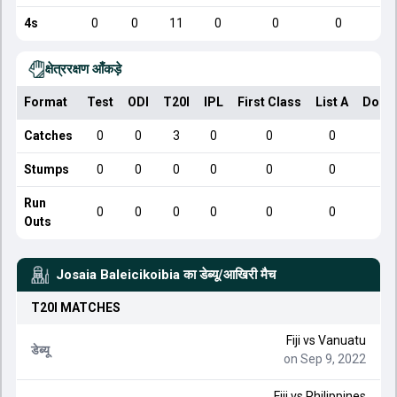
4s
0
0
11
0
0
0
क्षेत्ररक्षण आँकड़े
Format
Test
ODI
T20I
IPL
First Class
List A
Dome
Catches
0
0
3
0
0
0
Stumps
0
0
0
0
0
0
Run
0
0
0
0
0
0
Outs
Josaia Baleicikoibia
का डेब्यू/आखिरी मैच
T20I
MATCHES
Fiji
vs
Vanuatu
डेब्यू
on Sep 9, 2022
Fiji
vs
Philippines