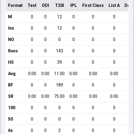
Format
Test
ODI
T20I
IPL
First Class
List A
Dome
M
0
0
12
0
0
0
Inn
0
0
12
0
0
0
NO
0
0
0
0
0
0
Runs
0
0
143
0
0
0
HS
0
0
39
0
0
0
Avg
0.00
0.00
11.00
0.00
0.00
0.00
BF
0
0
189
0
0
0
SR
0.00
0.00
75.00
0.00
0.00
0.00
100
0
0
0
0
0
0
50
0
0
0
0
0
0
6s
0
0
2
0
0
0