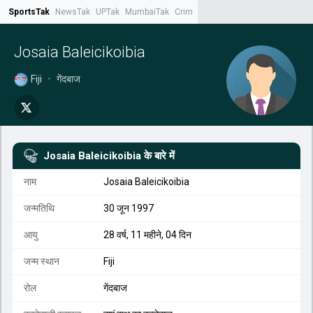
SportsTak
NewsTak
UPTak
MumbaiTak
CrimeTak
Lallantop
AstroTak
Tak.
Josaia Baleicikoibia
Fiji
•
गेंदबाज
Josaia Baleicikoibia
के बारे में
नाम
Josaia Baleicikoibia
जन्मतिथि
30 जून 1997
आयु
28 वर्ष, 11 महीने, 04 दिन
जन्म स्थान
Fiji
रोल
गेंदबाज