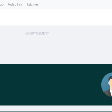
top
AstroTak
Tak.live