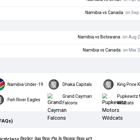
Namibia
vs
Canada
on Sep 
Namibia
vs
Botswana
on Aug 2
Namibia
vs
Canada
on Mar 2
Namibia Under-19
Dhaka Capitals
King Price 
Grand Cayman
Pupkewitz 
Fish River Eagles
Falcons
Wildcats
(FAQs)
rstclass क्रिकेट डेब्यू किस टीम के खिलाफ किया था?