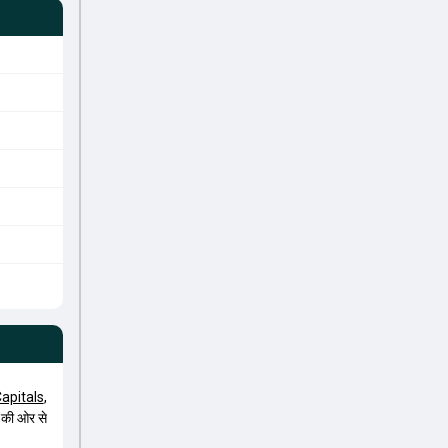
apitals
,
की ओर से