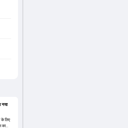
ा नया
त के लिए
म का