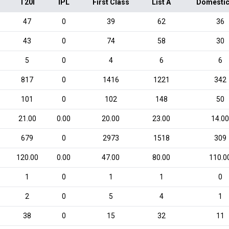
T20I
IPL
First Class
List A
Domestic
47
0
39
62
36
43
0
74
58
30
5
0
4
6
6
817
0
1416
1221
342
101
0
102
148
50
21.00
0.00
20.00
23.00
14.0
679
0
2973
1518
309
120.00
0.00
47.00
80.00
110.0
1
0
1
1
0
2
0
5
4
1
38
0
15
32
11