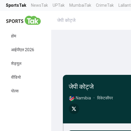
SportsTak
NewsTak
UPTak
MumbaiTak
CrimeTak
Lallan
जेपी कोट्जे
होम
आईपीएल 2026
शेड्यूल
वीडियो
जेपी कोट्जे
पोल्स
Namibia
•
विकेटकीपर