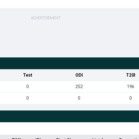
Test
ODI
T20I
0
252
196
0
0
0