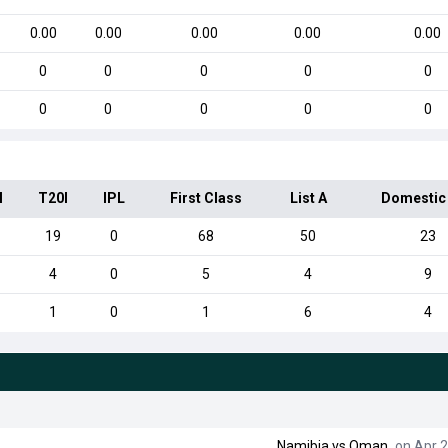
0.00
0.00
0.00
0.00
0.00
0
0
0
0
0
0
0
0
0
0
I
T20I
IPL
First Class
List A
Domestic
19
0
68
50
23
4
0
5
4
9
1
0
1
6
4
Namibia
vs
Oman
on Apr 2