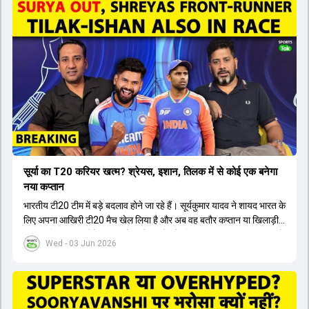
सूर्या का T20 करियर खत्म? श्रेयस, इशान, तिलक में से कोई एक बनेगा
नया कप्तान
भारतीय टी20 टीम में बड़े बदलाव होने जा रहे हैं। सूर्यकुमार यादव ने शायद भारत के
लिए अपना आखिरी टी20 मैच खेल लिया है और अब वह बतौर कप्तान या खिलाड़ी
टीम का हिस्सा नहीं होंगे। आयरलैंड और इंग्लैंड के खिलाफ आगामी टी20 सीरीज के
Wed - 03 Jun 2026
लिए नए कप्तान की तलाश जारी है। इस रेस में श्रेयस अय्यर सबसे आगे चल रहे
हैं। उनके अलावा ईशान किशन और तिलक वर्मा भी कप्तानी के दावेदार हैं। अक्षर
पटेल इस रेस में काफी पीछे हैं, जबकि संजू सैमसन और रजत पाटीदार कप्तानी की
दौड़ से बाहर हैं। आगामी सीरीज के लिए वैभव सूर्यवंशी को तीसरे ओपनर के तौर पर
टीम में शामिल किया जाएगा, जबकि अभिषेक शर्मा और संजू सैमसन पहली पसंद