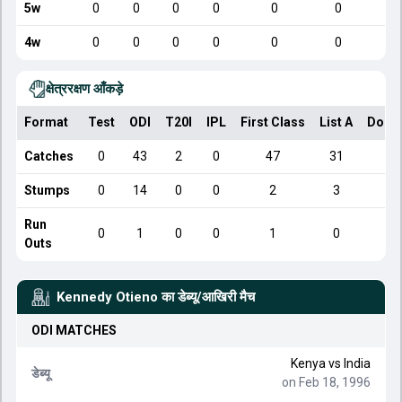
5w
0
0
0
0
0
0
4w
0
0
0
0
0
0
क्षेत्ररक्षण आँकड़े
Format
Test
ODI
T20I
IPL
First Class
List A
Dome
Catches
0
43
2
0
47
31
Stumps
0
14
0
0
2
3
Run
0
1
0
0
1
0
Outs
Kennedy Otieno
का डेब्यू/आखिरी मैच
ODI
MATCHES
Kenya
vs
India
डेब्यू
on Feb 18, 1996