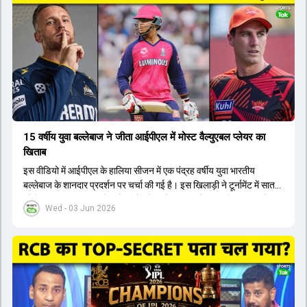
होंगे। इसके अलावा नीतीश रेड्डी को बतौर ऑलराउंडर ज्यादा मौके मिलेंगे। अजीत
अगरकर की अगुवाई वाली चयन समिति और कोच गौतम गंभीर आगामी टी20 वर्ल्ड
कप और 2028 ओलंपिक के लिए लंबी अवधि का विजन लेकर चल रहे हैं।
15 वर्षीय युवा बल्लेबाज ने जीता आईपीएल में मोस्ट वैल्युएबल प्लेयर का
खिताब
इस वीडियो में आईपीएल के हालिया सीजन में एक पंद्रह वर्षीय युवा भारतीय
बल्लेबाज के शानदार प्रदर्शन पर चर्चा की गई है। इस खिलाड़ी ने टूर्नामेंट में सात
सौ छिहत्तर रन बनाकर ऑरेंज कैप और मोस्ट वैल्युएबल प्लेयर का खिताब अपने नाम
Wed - 03 Jun 2026
किया है। वीडियो में बताया गया है कि ऑस्ट्रेलियाई टीम के वर्तमान कप्तान और
इंग्लैंड टीम के पूर्व कप्तान ने इस युवा खिलाड़ी के खेल की सराहना की है।
ऑस्ट्रेलियाई कप्तान के अनुसार, शुरुआत में लोगों को इस खिलाड़ी के प्रदर्शन पर
संदेह था, लेकिन अब उसने खुद को एक बेहतरीन बल्लेबाज साबित कर दिया है जो
गेंद को बाउंड्री के काफी पार मारने की क्षमता रखता है। वहीं, इंग्लैंड के पूर्व कप्तान
ने कहा कि टूर्नामेंट जीतने वाली टीम के अलावा इस सीजन की सबसे बड़ी बात इस
युवा खिलाड़ी का प्रदर्शन रहा है, जिसे देखने के लिए स्टेडियम में भारी भीड़ उमड़ती