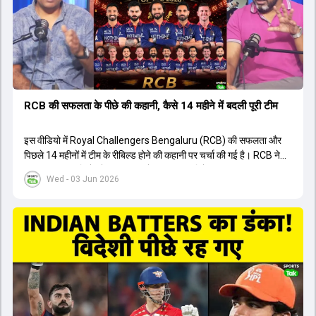
थी। शानदार प्रदर्शन के बाद इस युवा खिलाड़ी को श्रीलंका में होने वाली
त्रिकोणीय सीरीज के लिए इंडिया ए टीम में भी शामिल कर लिया गया है।
RCB की सफलता के पीछे की कहानी, कैसे 14 महीने में बदली पूरी टीम
इस वीडियो में Royal Challengers Bengaluru (RCB) की सफलता और
पिछले 14 महीनों में टीम के रीबिल्ड होने की कहानी पर चर्चा की गई है। RCB ने
अपनी पुरानी गलतियों को स्वीकार करते हुए एक नया रिसेट बटन दबाया। टीम
Wed - 03 Jun 2026
मैनेजमेंट में Mo Bobat, Andy Flower, Dinesh Karthik और एनालिस्ट
Freddie Wilde ने मिलकर ऑक्शन की बेहतरीन रणनीति बनाई। इसी रणनीति
के तहत Bhuvneshwar Kumar, Krunal Pandya और Rasikh Salam
जैसे भारतीय खिलाड़ियों को टीम में शामिल किया गया, जिन्होंने शानदार प्रदर्शन
किया। इसके अलावा, Virat Kohli की भूमिका में भी बदलाव देखा गया, जहां वह
अब टीम के युवा खिलाड़ियों के साथ ज्यादा जुड़े हुए नजर आते हैं। कप्तान Rajat
Patidar के नेतृत्व में टीम का कम्युनिकेशन बहुत स्पष्ट रहा है। एनालिस्ट से लेकर
मैनेजमेंट तक, सभी एक ही पेज पर रहते हैं, जिससे मैदान पर कोई कंफ्यूजन नहीं
होता। यही कारण है कि RCB ने लगातार सफलता हासिल की है।