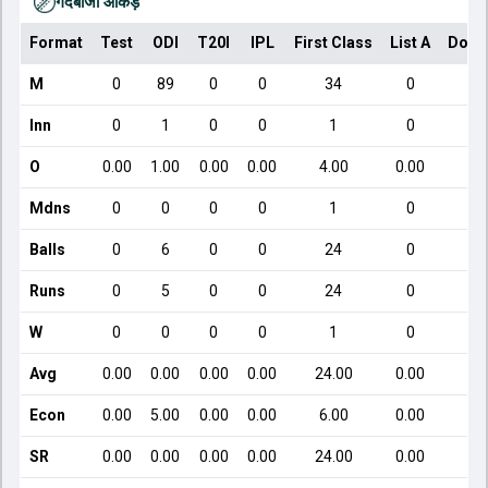
गेंदबाजी आँकड़े
Format
Test
ODI
T20I
IPL
First Class
List A
Dome
M
0
89
0
0
34
0
Inn
0
1
0
0
1
0
O
0.00
1.00
0.00
0.00
4.00
0.00
Mdns
0
0
0
0
1
0
Balls
0
6
0
0
24
0
Runs
0
5
0
0
24
0
W
0
0
0
0
1
0
Avg
0.00
0.00
0.00
0.00
24.00
0.00
Econ
0.00
5.00
0.00
0.00
6.00
0.00
SR
0.00
0.00
0.00
0.00
24.00
0.00