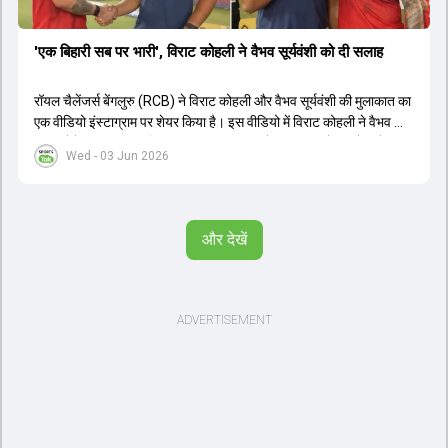
'एक बिहारी सब पर भारी', विराट कोहली ने वैभव सूर्यवंशी को दी सलाह
रॉयल चैलेंजर्स बेंगलुरु (RCB) ने विराट कोहली और वैभव सूर्यवंशी की मुलाकात का
एक वीडियो इंस्टाग्राम पर शेयर किया है। इस वीडियो में विराट कोहली ने वैभव को
सलाह देते हुए कहा, 'एक बिहारी सब पर भारी। बस गेम खत्म।' कोहली ने उन्हें खुद
Wed - 03 Jun 2026
पर विश्वास रखने और नकारात्मक बातों पर ध्यान न देने की सलाह दी। आईपीएल
2026 में वैभव सूर्यवंशी ने 14 मैचों में 776 रन बनाकर ऑरेंज कैप और मोस्ट
वैल्यूएबल प्लेयर का खिताब जीता। अब वैभव इंडिया ए के लिए श्रीलंका में ट्राई
सीरीज खेलेंगे। वहीं, विराट कोहली लंदन रवाना हो गए हैं और अगली वनडे सीरीज में
और देखें
नजर आएंगे।