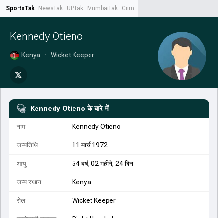
SportsTak
NewsTak
UPTak
MumbaiTak
CrimeTak
Lallantop
AstroTak
Tak.
Kennedy Otieno
Kenya
•
Wicket Keeper
Kennedy Otieno
के बारे में
नाम
Kennedy Otieno
जन्मतिथि
11 मार्च 1972
आयु
54 वर्ष, 02 महीने, 24 दिन
जन्म स्थान
Kenya
रोल
Wicket Keeper