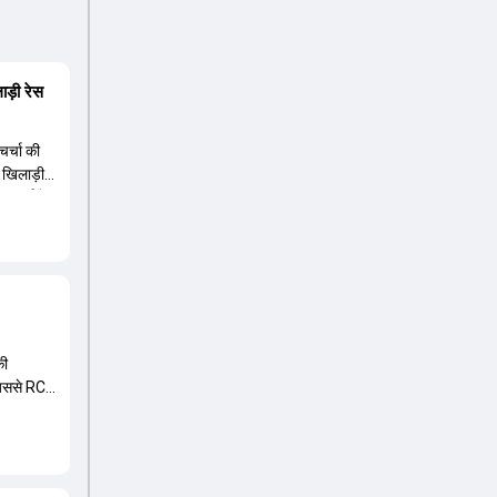
ड़ी रेस
चर्चा की
ा खिलाड़ी
चर्चा में
ानी की रेस
व है,
ूसरी ओर,
 वाले
ुनना है
की
 जिससे RCB