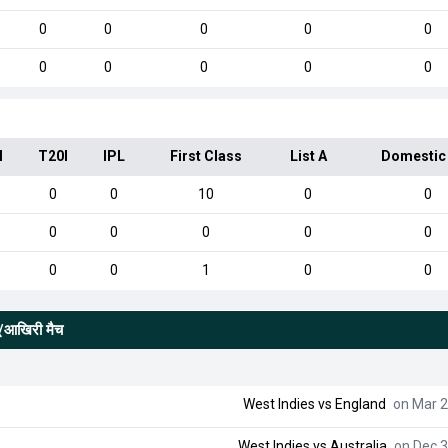
0
0
0
0
0
0
0
0
0
0
I
T20I
IPL
First Class
List A
Domestic
0
0
10
0
0
0
0
0
0
0
0
0
1
0
0
यू/आखिरी मैच
West Indies
vs
England
on Mar 2
West Indies
vs
Australia
on Dec 3