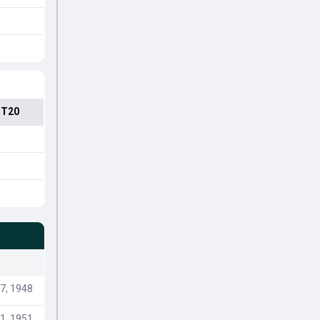
 T20
7, 1948
1, 1951