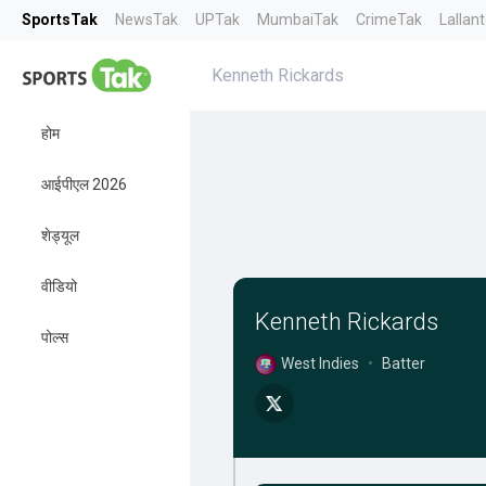
SportsTak
NewsTak
UPTak
MumbaiTak
CrimeTak
Lallan
Kenneth Rickards
होम
आईपीएल 2026
शेड्यूल
वीडियो
Kenneth Rickards
पोल्स
West Indies
•
Batter