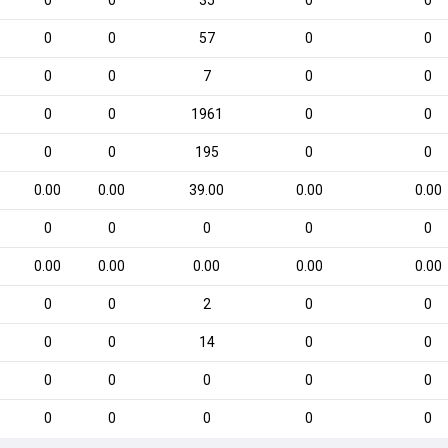
0
0
35
0
0
0
0
57
0
0
0
0
7
0
0
0
0
1961
0
0
0
0
195
0
0
0.00
0.00
39.00
0.00
0.00
0
0
0
0
0
0.00
0.00
0.00
0.00
0.00
0
0
2
0
0
0
0
14
0
0
0
0
0
0
0
0
0
0
0
0