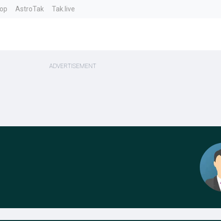
top
AstroTak
Tak.live