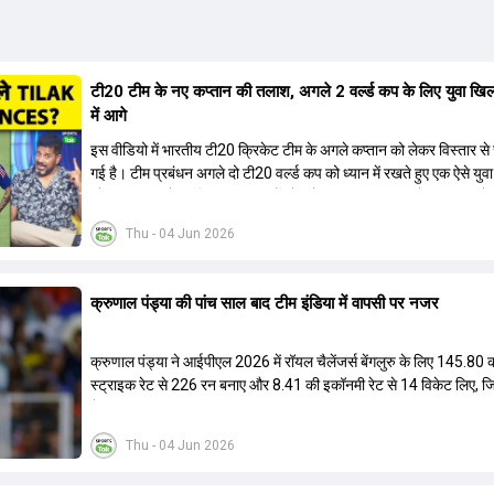
टी20 टीम के नए कप्तान की तलाश, अगले 2 वर्ल्ड कप के लिए युवा खिला
में आगे
इस वीडियो में भारतीय टी20 क्रिकेट टीम के अगले कप्तान को लेकर विस्तार से 
गई है। टीम प्रबंधन अगले दो टी20 वर्ल्ड कप को ध्यान में रखते हुए एक ऐसे युव
को कप्तान बनाने पर विचार कर रहा है जो लंबे समय तक टीम का नेतृत्व कर सके। 
बताया गया है कि टी20 टीम को टेस्ट और वनडे टीम से अलग रखा गया है। कप्त
Thu - 04 Jun 2026
में कुछ ऐसे युवा खिलाड़ी शामिल हैं जिनके पास घरेलू क्रिकेट में कप्तानी का अनुभ
जबकि कुछ ऐसे भी हैं जिनके पास अनुभव नहीं है लेकिन उम्र उनके पक्ष में है। द
कई दिग्गज और अनुभवी खिलाड़ी इस कप्तानी की दौड़ से बाहर बताए जा रहे हैं।
क्रुणाल पंड्या की पांच साल बाद टीम इंडिया में वापसी पर नजर
विकेटकीपर की भूमिका को लेकर भी स्पष्टता दी गई है कि टी20 में ओपनिंग करने
विकेटकीपर को ही प्राथमिकता दी जाएगी। टीम का मुख्य लक्ष्य एक ऐसा कप्तान च
जो अगले चार से आठ साल तक टीम की कमान संभाल सके।
क्रुणाल पंड्या ने आईपीएल 2026 में रॉयल चैलेंजर्स बेंगलुरु के लिए 145.80 
स्ट्राइक रेट से 226 रन बनाए और 8.41 की इकॉनमी रेट से 14 विकेट लिए,
ने अपना लगातार दूसरा IPL टाइटल जीता.
Thu - 04 Jun 2026