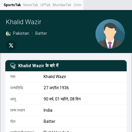
SportsTak
NewsTak
UPTak
MumbaiTak
CrimeTak
Lallantop
AstroTak
Tak.
Khalid Wazir
Pakistan
•
Batter
Khalid Wazir
के बारे में
नाम
Khalid Wazir
जन्मतिथि
27 अप्रैल 1936
आयु
90 वर्ष, 01 महीने, 08 दिन
जन्म स्थान
India
रोल
Batter