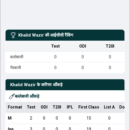
Khalid Wazir
की आईसीसी रैंकिंग
Test
ODI
T20I
बल्लेबाजी
0
0
0
गेंदबाजी
0
0
0
Khalid Wazir
के करियर आँकड़े
बल्लेबाजी आँकड़े
Format
Test
ODI
T20I
IPL
First Class
List A
Dome
M
2
0
0
0
15
0
Inn
3
0
0
0
19
0