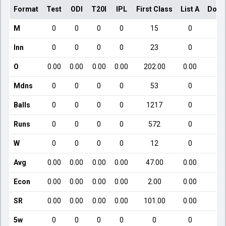
Format
Test
ODI
T20I
IPL
First Class
List A
Dome
M
0
0
0
0
15
0
Inn
0
0
0
0
23
0
O
0.00
0.00
0.00
0.00
202.00
0.00
Mdns
0
0
0
0
53
0
Balls
0
0
0
0
1217
0
Runs
0
0
0
0
572
0
W
0
0
0
0
12
0
Avg
0.00
0.00
0.00
0.00
47.00
0.00
Econ
0.00
0.00
0.00
0.00
2.00
0.00
SR
0.00
0.00
0.00
0.00
101.00
0.00
5w
0
0
0
0
0
0