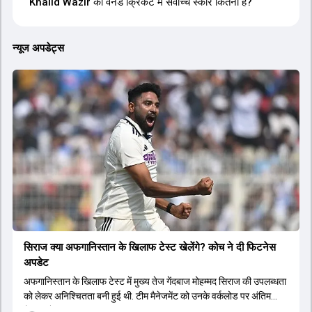
Khalid Wazir का वनडे क्रिकेट में सर्वोच्च स्कोर कितना है?
न्यूज अपडेट्स
सिराज क्या अफगान‍िस्तान के ख‍िलाफ टेस्ट खेलेंगे? कोच ने दी फिटनेस
अपडेट
अफगान‍िस्तान के ख‍िलाफ टेस्ट में मुख्य तेज गेंदबाज मोहम्मद सिराज की उपलब्धता
को लेकर अनिश्चितता बनी हुई थी. टीम मैनेजमेंट को उनके वर्कलोड पर अंतिम
फैसला लेना था.