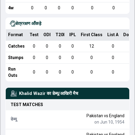
4w
0
0
0
0
0
0
क्षेत्ररक्षण आँकड़े
Format
Test
ODI
T20I
IPL
First Class
List A
Dome
Catches
0
0
0
0
12
0
Stumps
0
0
0
0
0
0
Run
0
0
0
0
0
0
Outs
Khalid Wazir
का डेब्यू/आखिरी मैच
TEST
MATCHES
Pakistan
vs
England
डेब्यू
on Jun 10, 1954
Pakistan
vs
England