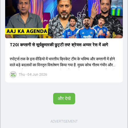
T20I कप्तानी से सूर्यकुमारकी छुट्टी तय! श्रेयस अय्यर रेस में आगे
स्पोर्ट्स तक के इस वीडियो में भारतीय क्रिकेट टीम के भविष्य और कप्तानी में होने
वाले बड़े बदलावों का विस्तृत विश्लेषण किया गया है. मुख्य कोच गौतम गंभीर और
चयनकर्ता अजीत अगरकर 2027 वनडे वर्ल्ड कप और 2028 टी20 वर्ल्ड कप के
Thu - 04 Jun 2026
लिए दीर्घकालिक योजना बना रहे हैं. चर्चा के अनुसार, सूर्यकुमार यादव के स्थान पर
श्रेयस अय्यर को टी20 टीम का नया कप्तान नियुक्त किया जा सकता है, जबकि
तिलक वर्मा और ईशान किशन उपकप्तानी की रेस में हैं. हार्दिक पंड्या की फिटनेस
चिंताओं के बीच नीतीश कुमार रेड्डी को उनके बैकअप के तौर पर तैयार किया जा
और देखें
रहा है. वीडियो में वैभव सूर्यवंशी के डेब्यू, अभिषेक शर्मा और संजू सैमसन की ओपनिंग
भूमिका और टेस्ट क्रिकेट के भविष्य पर भी प्रकाश डाला गया है. इसके अतिरिक्त,
ईएसपीएन की 21वीं सदी के टॉप 25 क्रिकेटर्स की सूची, इम्पैक्ट प्लेयर रूल का
ऑलराउंडर्स पर प्रभाव और भारत-अफगानिस्तान टेस्ट मैच जैसे महत्वपूर्ण विषयों
पर तथ्यात्मक जानकारी साझा की गई है.