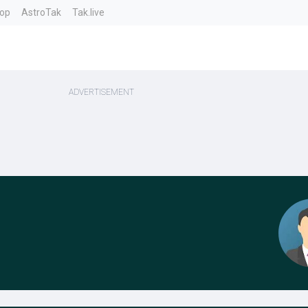
top
AstroTak
Tak.live