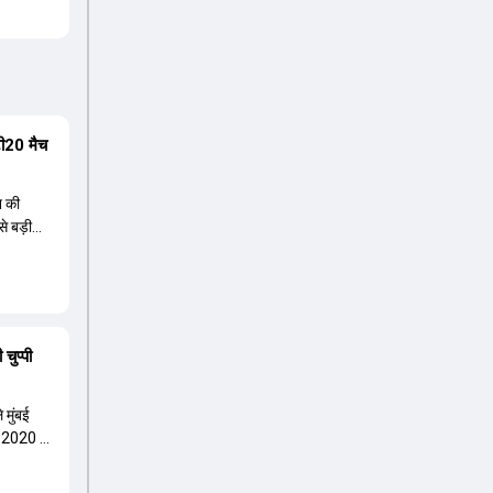
 टी20 मैच
न की
से बड़ी
चुप्पी
 मुंबई
 2020 में