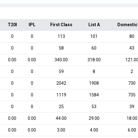
T20I
IPL
First Class
List A
Domestic
0
0
113
101
80
0
0
58
60
43
0.00
0.00
340.00
318.00
121.0
0
0
59
8
2
0
0
2042
1908
730
0
0
1119
1584
735
0
0
25
53
39
0.00
0.00
44.00
29.00
18.00
0.00
0.00
3.00
4.00
6.00