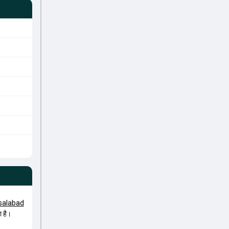
salabad
ा है।