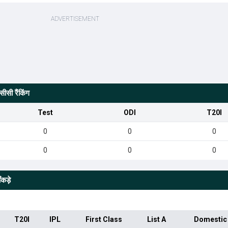
ीसी रैंकिंग
Test
ODI
T20I
0
0
0
0
0
0
कड़े
T20I
IPL
First Class
List A
Domestic