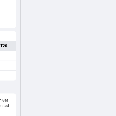
 T20
n Gas
imited