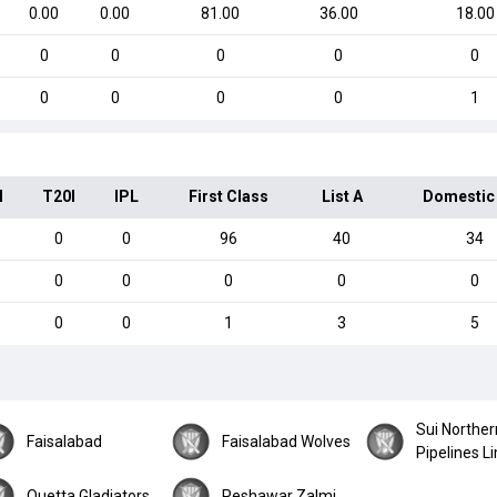
0.00
0.00
81.00
36.00
18.00
0
0
0
0
0
0
0
0
0
1
I
T20I
IPL
First Class
List A
Domestic
0
0
96
40
34
0
0
0
0
0
0
0
1
3
5
Sui Norther
Faisalabad
Faisalabad Wolves
Pipelines L
Quetta Gladiators
Peshawar Zalmi