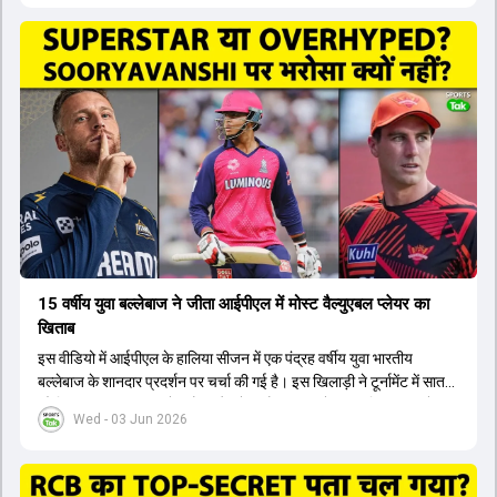
हैं। उनके अलावा ईशान किशन और तिलक वर्मा भी कप्तानी के दावेदार हैं। अक्षर
पटेल इस रेस में काफी पीछे हैं, जबकि संजू सैमसन और रजत पाटीदार कप्तानी की
दौड़ से बाहर हैं। आगामी सीरीज के लिए वैभव सूर्यवंशी को तीसरे ओपनर के तौर पर
टीम में शामिल किया जाएगा, जबकि अभिषेक शर्मा और संजू सैमसन पहली पसंद
होंगे। इसके अलावा नीतीश रेड्डी को बतौर ऑलराउंडर ज्यादा मौके मिलेंगे। अजीत
अगरकर की अगुवाई वाली चयन समिति और कोच गौतम गंभीर आगामी टी20 वर्ल्ड
कप और 2028 ओलंपिक के लिए लंबी अवधि का विजन लेकर चल रहे हैं।
15 वर्षीय युवा बल्लेबाज ने जीता आईपीएल में मोस्ट वैल्युएबल प्लेयर का
खिताब
इस वीडियो में आईपीएल के हालिया सीजन में एक पंद्रह वर्षीय युवा भारतीय
बल्लेबाज के शानदार प्रदर्शन पर चर्चा की गई है। इस खिलाड़ी ने टूर्नामेंट में सात
सौ छिहत्तर रन बनाकर ऑरेंज कैप और मोस्ट वैल्युएबल प्लेयर का खिताब अपने नाम
Wed - 03 Jun 2026
किया है। वीडियो में बताया गया है कि ऑस्ट्रेलियाई टीम के वर्तमान कप्तान और
इंग्लैंड टीम के पूर्व कप्तान ने इस युवा खिलाड़ी के खेल की सराहना की है।
ऑस्ट्रेलियाई कप्तान के अनुसार, शुरुआत में लोगों को इस खिलाड़ी के प्रदर्शन पर