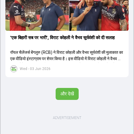
'एक बिहारी सब पर भारी', विराट कोहली ने वैभव सूर्यवंशी को दी सलाह
रॉयल चैलेंजर्स बेंगलुरु (RCB) ने विराट कोहली और वैभव सूर्यवंशी की मुलाकात का
एक वीडियो इंस्टाग्राम पर शेयर किया है। इस वीडियो में विराट कोहली ने वैभव को
सलाह देते हुए कहा, 'एक बिहारी सब पर भारी। बस गेम खत्म।' कोहली ने उन्हें खुद
Wed - 03 Jun 2026
पर विश्वास रखने और नकारात्मक बातों पर ध्यान न देने की सलाह दी। आईपीएल
2026 में वैभव सूर्यवंशी ने 14 मैचों में 776 रन बनाकर ऑरेंज कैप और मोस्ट
वैल्यूएबल प्लेयर का खिताब जीता। अब वैभव इंडिया ए के लिए श्रीलंका में ट्राई
सीरीज खेलेंगे। वहीं, विराट कोहली लंदन रवाना हो गए हैं और अगली वनडे सीरीज में
और देखें
नजर आएंगे।