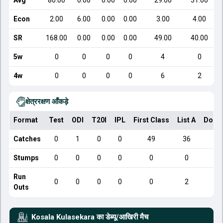
Avg
80.00
0.00
0.00
0.00
29.00
31.00
Econ
2.00
6.00
0.00
0.00
3.00
4.00
SR
168.00
0.00
0.00
0.00
49.00
40.00
5w
0
0
0
0
4
0
4w
0
0
0
0
6
2
क्षेत्ररक्षण आँकड़े
Format
Test
ODI
T20I
IPL
First Class
List A
Dome
Catches
0
1
0
0
49
36
Stumps
0
0
0
0
0
0
Run
0
0
0
0
0
2
Outs
Kosala Kulasekara
का डेब्यू/आखिरी मैच