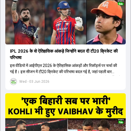
Patidar के नेतृत्व में टीम का कम्युनिकेशन बहुत स्पष्ट रहा है। एनालिस्ट से लेकर
मैनेजमेंट तक, सभी एक ही पेज पर रहते हैं, जिससे मैदान पर कोई कंफ्यूजन नहीं
होता। यही कारण है कि RCB ने लगातार सफलता हासिल की है।
IPL 2026 के वो ऐतिहासिक आंकड़े जिन्होंने बदल दी टी20 क्रिकेट की
परिभाषा
इस वीडियो में आईपीएल 2026 के ऐतिहासिक आंकड़ों और रिकॉर्ड्स पर चर्चा की
गई है। इस सीजन में टी20 क्रिकेट की परिभाषा बदल गई है, जहां पहली बार
भारतीय बल्लेबाजों का स्ट्राइक रेट विदेशी खिलाड़ियों से ज्यादा रहा। पूरे टूर्नामेंट में
Wed - 03 Jun 2026
1426 छक्के लगे और 65 बार टीमों ने 200 से ज्यादा का स्कोर बनाया, जो एक
नया रिकॉर्ड है। एक युवा बल्लेबाज ने सबसे ज्यादा रन, छक्के और बेहतरीन
स्ट्राइक रेट के साथ मोस्ट वैल्युएबल प्लेयर का खिताब जीता। इसके अलावा पंजाब
और बेंगलुरु के प्रदर्शन के साथ-साथ लक्ष्य का पीछा करने वाली टीमों की सफलता
के आंकड़ों का भी विश्लेषण किया गया है।