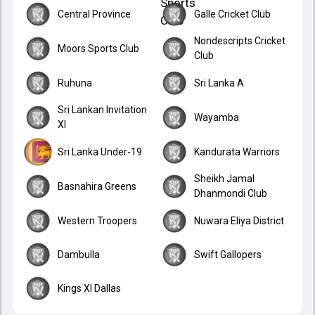
Central Province
Galle Cricket Club
Nondescripts Cricket
Moors Sports Club
Club
Ruhuna
Sri Lanka A
Sri Lankan Invitation
Wayamba
XI
Sri Lanka Under-19
Kandurata Warriors
Sheikh Jamal
Basnahira Greens
Dhanmondi Club
Western Troopers
Nuwara Eliya District
Dambulla
Swift Gallopers
Kings XI Dallas