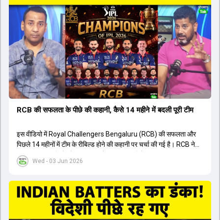
संदेह था, लेकिन अब उसने खुद को एक बेहतरीन बल्लेबाज साबित कर दिया है जो
गेंद को बाउंड्री के काफी पार मारने की क्षमता रखता है। वहीं, इंग्लैंड के पूर्व कप्तान
ने कहा कि टूर्नामेंट जीतने वाली टीम के अलावा इस सीजन की सबसे बड़ी बात इस
युवा खिलाड़ी का प्रदर्शन रहा है, जिसे देखने के लिए स्टेडियम में भारी भीड़ उमड़ती
थी। शानदार प्रदर्शन के बाद इस युवा खिलाड़ी को श्रीलंका में होने वाली
त्रिकोणीय सीरीज के लिए इंडिया ए टीम में भी शामिल कर लिया गया है।
RCB की सफलता के पीछे की कहानी, कैसे 14 महीने में बदली पूरी टीम
इस वीडियो में Royal Challengers Bengaluru (RCB) की सफलता और
पिछले 14 महीनों में टीम के रीबिल्ड होने की कहानी पर चर्चा की गई है। RCB ने
अपनी पुरानी गलतियों को स्वीकार करते हुए एक नया रिसेट बटन दबाया। टीम
Wed - 03 Jun 2026
मैनेजमेंट में Mo Bobat, Andy Flower, Dinesh Karthik और एनालिस्ट
Freddie Wilde ने मिलकर ऑक्शन की बेहतरीन रणनीति बनाई। इसी रणनीति
के तहत Bhuvneshwar Kumar, Krunal Pandya और Rasikh Salam
जैसे भारतीय खिलाड़ियों को टीम में शामिल किया गया, जिन्होंने शानदार प्रदर्शन
किया। इसके अलावा, Virat Kohli की भूमिका में भी बदलाव देखा गया, जहां वह
अब टीम के युवा खिलाड़ियों के साथ ज्यादा जुड़े हुए नजर आते हैं। कप्तान Rajat