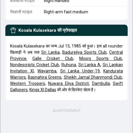
बल्लेबाजी स्टाइल
Right Handed
गेंदबाजी स्टाइल
Right-arm fast medium
Kosala Kulasekara
की प्रोफाइल
Kosala Kulasekara का जन्म Jul 15, 1985 को हुआ। इस all rounder
खिलाड़ी ने अब तक
Sri Lanka
,
Badureliya Sports Club
,
Central
Province
,
Galle Cricket Club
,
Moors Sports Club
,
Nondescripts Cricket Club
,
Ruhuna
,
Sri Lanka A
,
Sri Lankan
Invitation XI
,
Wayamba
,
Sri Lanka Under-19
,
Kandurata
Warriors
,
Basnahira Greens
,
Sheikh Jamal Dhanmondi Club
,
Western Troopers
,
Nuwara Eliya District
,
Dambulla
,
Swift
Gallopers
,
Kings XI Dallas
की ओर से क्रिकेट खेला है।