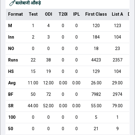
बल्लेबाजी आँकड़े
Format
Test
ODI
T20I
IPL
First Class
List A
Dom
M
1
4
0
0
120
123
Inn
2
3
0
0
184
104
NO
0
0
0
0
18
23
Runs
22
38
0
0
4423
2357
HS
15
19
0
0
129
104
Avg
11.00
12.00
0.00
0.00
26.00
29.00
BF
50
72
0
0
7982
2974
SR
44.00
52.00
0.00
0.00
55.00
79.00
100
0
0
0
0
5
1
50
0
0
0
0
21
9