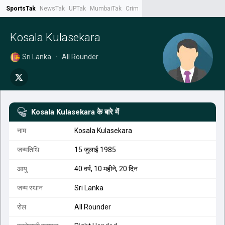
SportsTak
NewsTak
UPTak
MumbaiTak
CrimeTak
Lallantop
AstroTak
Tak.
Kosala Kulasekara
Sri Lanka
•
All Rounder
Kosala Kulasekara
के बारे में
नाम
Kosala Kulasekara
जन्मतिथि
15 जुलाई 1985
आयु
40 वर्ष, 10 महीने, 20 दिन
जन्म स्थान
Sri Lanka
रोल
All Rounder