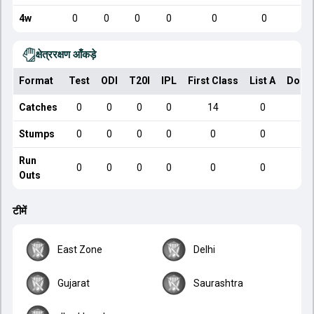
4w
0
0
0
0
0
0
क्षेत्ररक्षण आँकड़े
Format
Test
ODI
T20I
IPL
First Class
List A
Dome
Catches
0
0
0
0
14
0
Stumps
0
0
0
0
0
0
Run
0
0
0
0
0
0
Outs
टीमें
East Zone
Delhi
Gujarat
Saurashtra