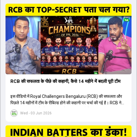
इंग्लैंड टीम के पूर्व कप्तान ने इस युवा खिलाड़ी के खेल की सराहना की है।
ऑस्ट्रेलियाई कप्तान के अनुसार, शुरुआत में लोगों को इस खिलाड़ी के प्रदर्शन पर
संदेह था, लेकिन अब उसने खुद को एक बेहतरीन बल्लेबाज साबित कर दिया है जो
गेंद को बाउंड्री के काफी पार मारने की क्षमता रखता है। वहीं, इंग्लैंड के पूर्व कप्तान
ने कहा कि टूर्नामेंट जीतने वाली टीम के अलावा इस सीजन की सबसे बड़ी बात इस
युवा खिलाड़ी का प्रदर्शन रहा है, जिसे देखने के लिए स्टेडियम में भारी भीड़ उमड़ती
थी। शानदार प्रदर्शन के बाद इस युवा खिलाड़ी को श्रीलंका में होने वाली
त्रिकोणीय सीरीज के लिए इंडिया ए टीम में भी शामिल कर लिया गया है।
RCB की सफलता के पीछे की कहानी, कैसे 14 महीने में बदली पूरी टीम
इस वीडियो में Royal Challengers Bengaluru (RCB) की सफलता और
पिछले 14 महीनों में टीम के रीबिल्ड होने की कहानी पर चर्चा की गई है। RCB ने
अपनी पुरानी गलतियों को स्वीकार करते हुए एक नया रिसेट बटन दबाया। टीम
Wed - 03 Jun 2026
मैनेजमेंट में Mo Bobat, Andy Flower, Dinesh Karthik और एनालिस्ट
Freddie Wilde ने मिलकर ऑक्शन की बेहतरीन रणनीति बनाई। इसी रणनीति
के तहत Bhuvneshwar Kumar, Krunal Pandya और Rasikh Salam
जैसे भारतीय खिलाड़ियों को टीम में शामिल किया गया, जिन्होंने शानदार प्रदर्शन