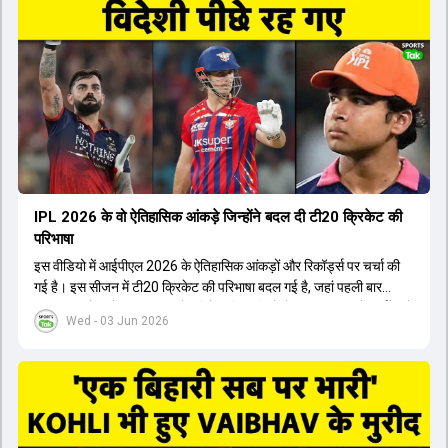
किया। इसके अलावा, Virat Kohli की भूमिका में भी बदलाव देखा गया, जहां वह
अब टीम के युवा खिलाड़ियों के साथ ज्यादा जुड़े हुए नजर आते हैं। कप्तान Rajat
Patidar के नेतृत्व में टीम का कम्युनिकेशन बहुत स्पष्ट रहा है। एनालिस्ट से लेकर
मैनेजमेंट तक, सभी एक ही पेज पर रहते हैं, जिससे मैदान पर कोई कंफ्यूजन नहीं
होता। यही कारण है कि RCB ने लगातार सफलता हासिल की है।
IPL 2026 के वो ऐतिहासिक आंकड़े जिन्होंने बदल दी टी20 क्रिकेट की
परिभाषा
इस वीडियो में आईपीएल 2026 के ऐतिहासिक आंकड़ों और रिकॉर्ड्स पर चर्चा की
गई है। इस सीजन में टी20 क्रिकेट की परिभाषा बदल गई है, जहां पहली बार
भारतीय बल्लेबाजों का स्ट्राइक रेट विदेशी खिलाड़ियों से ज्यादा रहा। पूरे टूर्नामेंट में
Wed - 03 Jun 2026
1426 छक्के लगे और 65 बार टीमों ने 200 से ज्यादा का स्कोर बनाया, जो एक
नया रिकॉर्ड है। एक युवा बल्लेबाज ने सबसे ज्यादा रन, छक्के और बेहतरीन
स्ट्राइक रेट के साथ मोस्ट वैल्युएबल प्लेयर का खिताब जीता। इसके अलावा पंजाब
और बेंगलुरु के प्रदर्शन के साथ-साथ लक्ष्य का पीछा करने वाली टीमों की सफलता
के आंकड़ों का भी विश्लेषण किया गया है।