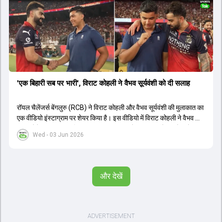
'एक बिहारी सब पर भारी', विराट कोहली ने वैभव सूर्यवंशी को दी सलाह
रॉयल चैलेंजर्स बेंगलुरु (RCB) ने विराट कोहली और वैभव सूर्यवंशी की मुलाकात का
एक वीडियो इंस्टाग्राम पर शेयर किया है। इस वीडियो में विराट कोहली ने वैभव को
सलाह देते हुए कहा, 'एक बिहारी सब पर भारी। बस गेम खत्म।' कोहली ने उन्हें खुद
Wed - 03 Jun 2026
पर विश्वास रखने और नकारात्मक बातों पर ध्यान न देने की सलाह दी। आईपीएल
2026 में वैभव सूर्यवंशी ने 14 मैचों में 776 रन बनाकर ऑरेंज कैप और मोस्ट
वैल्यूएबल प्लेयर का खिताब जीता। अब वैभव इंडिया ए के लिए श्रीलंका में ट्राई
सीरीज खेलेंगे। वहीं, विराट कोहली लंदन रवाना हो गए हैं और अगली वनडे सीरीज में
और देखें
नजर आएंगे।