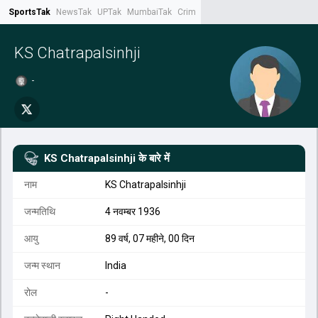
SportsTak
NewsTak
UPTak
MumbaiTak
CrimeTak
Lallantop
AstroTak
Tak.
KS Chatrapalsinhji
-
KS Chatrapalsinhji
के बारे में
नाम
KS Chatrapalsinhji
जन्मतिथि
4 नवम्बर 1936
आयु
89 वर्ष, 07 महीने, 00 दिन
जन्म स्थान
India
रोल
-