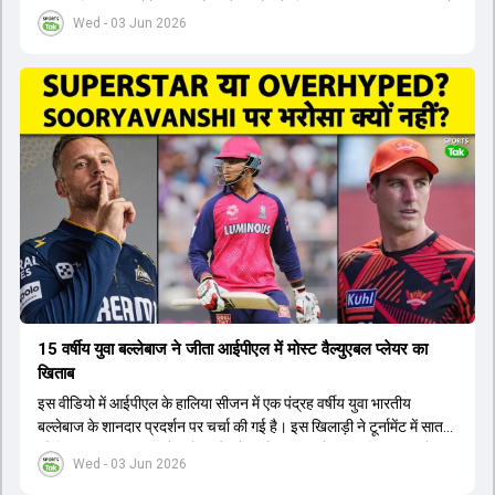
टीम का हिस्सा नहीं होंगे। आयरलैंड और इंग्लैंड के खिलाफ आगामी टी20 सीरीज के
Wed - 03 Jun 2026
लिए नए कप्तान की तलाश जारी है। इस रेस में श्रेयस अय्यर सबसे आगे चल रहे
हैं। उनके अलावा ईशान किशन और तिलक वर्मा भी कप्तानी के दावेदार हैं। अक्षर
पटेल इस रेस में काफी पीछे हैं, जबकि संजू सैमसन और रजत पाटीदार कप्तानी की
दौड़ से बाहर हैं। आगामी सीरीज के लिए वैभव सूर्यवंशी को तीसरे ओपनर के तौर पर
टीम में शामिल किया जाएगा, जबकि अभिषेक शर्मा और संजू सैमसन पहली पसंद
होंगे। इसके अलावा नीतीश रेड्डी को बतौर ऑलराउंडर ज्यादा मौके मिलेंगे। अजीत
अगरकर की अगुवाई वाली चयन समिति और कोच गौतम गंभीर आगामी टी20 वर्ल्ड
कप और 2028 ओलंपिक के लिए लंबी अवधि का विजन लेकर चल रहे हैं।
15 वर्षीय युवा बल्लेबाज ने जीता आईपीएल में मोस्ट वैल्युएबल प्लेयर का
खिताब
इस वीडियो में आईपीएल के हालिया सीजन में एक पंद्रह वर्षीय युवा भारतीय
बल्लेबाज के शानदार प्रदर्शन पर चर्चा की गई है। इस खिलाड़ी ने टूर्नामेंट में सात
सौ छिहत्तर रन बनाकर ऑरेंज कैप और मोस्ट वैल्युएबल प्लेयर का खिताब अपने नाम
Wed - 03 Jun 2026
किया है। वीडियो में बताया गया है कि ऑस्ट्रेलियाई टीम के वर्तमान कप्तान और