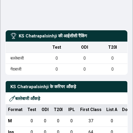
KS Chatrapalsinhji
की आईसीसी रैंकिंग
Test
ODI
T20I
बल्लेबाजी
0
0
0
गेंदबाजी
0
0
0
KS Chatrapalsinhji
के करियर आँकड़े
बल्लेबाजी आँकड़े
Format
Test
ODI
T20I
IPL
First Class
List A
Dome
M
0
0
0
0
37
0
Inn
0
0
0
0
64
0