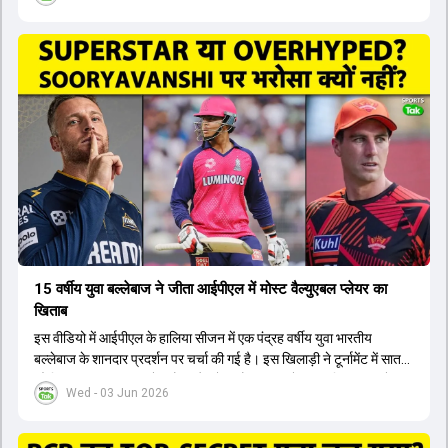
लिए नए कप्तान की तलाश जारी है। इस रेस में श्रेयस अय्यर सबसे आगे चल रहे
हैं। उनके अलावा ईशान किशन और तिलक वर्मा भी कप्तानी के दावेदार हैं। अक्षर
पटेल इस रेस में काफी पीछे हैं, जबकि संजू सैमसन और रजत पाटीदार कप्तानी की
दौड़ से बाहर हैं। आगामी सीरीज के लिए वैभव सूर्यवंशी को तीसरे ओपनर के तौर पर
टीम में शामिल किया जाएगा, जबकि अभिषेक शर्मा और संजू सैमसन पहली पसंद
होंगे। इसके अलावा नीतीश रेड्डी को बतौर ऑलराउंडर ज्यादा मौके मिलेंगे। अजीत
अगरकर की अगुवाई वाली चयन समिति और कोच गौतम गंभीर आगामी टी20 वर्ल्ड
कप और 2028 ओलंपिक के लिए लंबी अवधि का विजन लेकर चल रहे हैं।
15 वर्षीय युवा बल्लेबाज ने जीता आईपीएल में मोस्ट वैल्युएबल प्लेयर का
खिताब
इस वीडियो में आईपीएल के हालिया सीजन में एक पंद्रह वर्षीय युवा भारतीय
बल्लेबाज के शानदार प्रदर्शन पर चर्चा की गई है। इस खिलाड़ी ने टूर्नामेंट में सात
सौ छिहत्तर रन बनाकर ऑरेंज कैप और मोस्ट वैल्युएबल प्लेयर का खिताब अपने नाम
Wed - 03 Jun 2026
किया है। वीडियो में बताया गया है कि ऑस्ट्रेलियाई टीम के वर्तमान कप्तान और
इंग्लैंड टीम के पूर्व कप्तान ने इस युवा खिलाड़ी के खेल की सराहना की है।
ऑस्ट्रेलियाई कप्तान के अनुसार, शुरुआत में लोगों को इस खिलाड़ी के प्रदर्शन पर