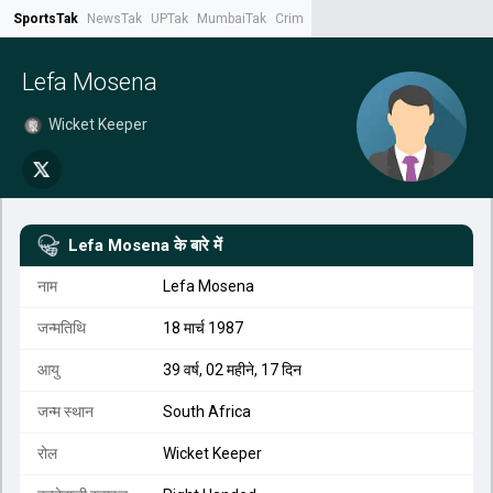
SportsTak
NewsTak
UPTak
MumbaiTak
CrimeTak
Lallantop
AstroTak
Tak.
Lefa Mosena
Wicket Keeper
Lefa Mosena
के बारे में
नाम
Lefa Mosena
जन्मतिथि
18 मार्च 1987
आयु
39 वर्ष, 02 महीने, 17 दिन
जन्म स्थान
South Africa
रोल
Wicket Keeper