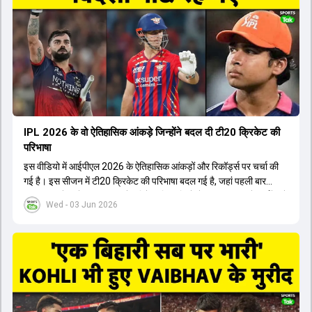
अब टीम के युवा खिलाड़ियों के साथ ज्यादा जुड़े हुए नजर आते हैं। कप्तान Rajat
Patidar के नेतृत्व में टीम का कम्युनिकेशन बहुत स्पष्ट रहा है। एनालिस्ट से लेकर
मैनेजमेंट तक, सभी एक ही पेज पर रहते हैं, जिससे मैदान पर कोई कंफ्यूजन नहीं
होता। यही कारण है कि RCB ने लगातार सफलता हासिल की है।
IPL 2026 के वो ऐतिहासिक आंकड़े जिन्होंने बदल दी टी20 क्रिकेट की
परिभाषा
इस वीडियो में आईपीएल 2026 के ऐतिहासिक आंकड़ों और रिकॉर्ड्स पर चर्चा की
गई है। इस सीजन में टी20 क्रिकेट की परिभाषा बदल गई है, जहां पहली बार
भारतीय बल्लेबाजों का स्ट्राइक रेट विदेशी खिलाड़ियों से ज्यादा रहा। पूरे टूर्नामेंट में
Wed - 03 Jun 2026
1426 छक्के लगे और 65 बार टीमों ने 200 से ज्यादा का स्कोर बनाया, जो एक
नया रिकॉर्ड है। एक युवा बल्लेबाज ने सबसे ज्यादा रन, छक्के और बेहतरीन
स्ट्राइक रेट के साथ मोस्ट वैल्युएबल प्लेयर का खिताब जीता। इसके अलावा पंजाब
और बेंगलुरु के प्रदर्शन के साथ-साथ लक्ष्य का पीछा करने वाली टीमों की सफलता
के आंकड़ों का भी विश्लेषण किया गया है।