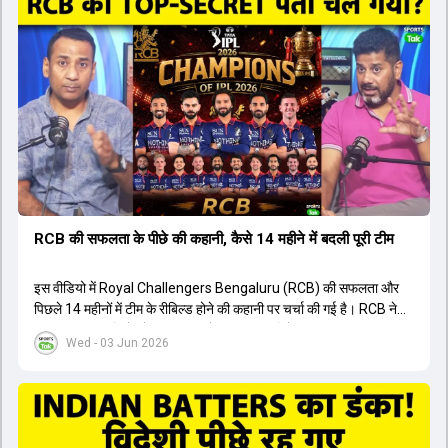
संदेह था, लेकिन अब उसने खुद को एक बेहतरीन बल्लेबाज साबित कर दिया है जो
गेंद को बाउंड्री के काफी पार मारने की क्षमता रखता है। वहीं, इंग्लैंड के पूर्व कप्तान
ने कहा कि टूर्नामेंट जीतने वाली टीम के अलावा इस सीजन की सबसे बड़ी बात इस
युवा खिलाड़ी का प्रदर्शन रहा है, जिसे देखने के लिए स्टेडियम में भारी भीड़ उमड़ती
थी। शानदार प्रदर्शन के बाद इस युवा खिलाड़ी को श्रीलंका में होने वाली
त्रिकोणीय सीरीज के लिए इंडिया ए टीम में भी शामिल कर लिया गया है।
RCB की सफलता के पीछे की कहानी, कैसे 14 महीने में बदली पूरी टीम
इस वीडियो में Royal Challengers Bengaluru (RCB) की सफलता और
पिछले 14 महीनों में टीम के रीबिल्ड होने की कहानी पर चर्चा की गई है। RCB ने
अपनी पुरानी गलतियों को स्वीकार करते हुए एक नया रिसेट बटन दबाया। टीम
Wed - 03 Jun 2026
मैनेजमेंट में Mo Bobat, Andy Flower, Dinesh Karthik और एनालिस्ट
Freddie Wilde ने मिलकर ऑक्शन की बेहतरीन रणनीति बनाई। इसी रणनीति
के तहत Bhuvneshwar Kumar, Krunal Pandya और Rasikh Salam
जैसे भारतीय खिलाड़ियों को टीम में शामिल किया गया, जिन्होंने शानदार प्रदर्शन
किया। इसके अलावा, Virat Kohli की भूमिका में भी बदलाव देखा गया, जहां वह