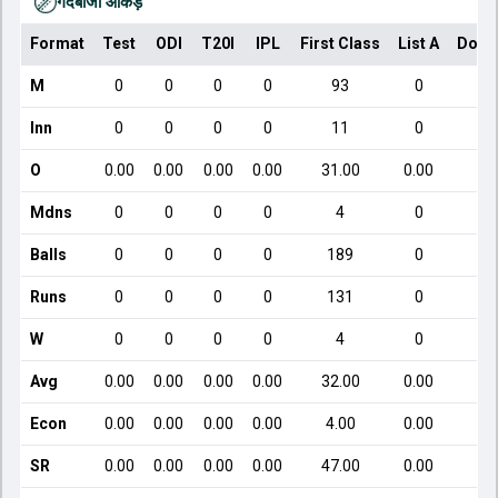
गेंदबाजी आँकड़े
Format
Test
ODI
T20I
IPL
First Class
List A
Dome
M
0
0
0
0
93
0
Inn
0
0
0
0
11
0
O
0.00
0.00
0.00
0.00
31.00
0.00
Mdns
0
0
0
0
4
0
Balls
0
0
0
0
189
0
Runs
0
0
0
0
131
0
W
0
0
0
0
4
0
Avg
0.00
0.00
0.00
0.00
32.00
0.00
Econ
0.00
0.00
0.00
0.00
4.00
0.00
SR
0.00
0.00
0.00
0.00
47.00
0.00