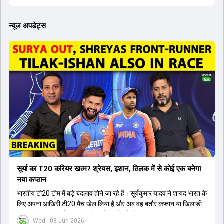
न्यूज अपडेट्स
सूर्या का T20 करियर खत्म? श्रेयस, इशान, तिलक में से कोई एक बनेगा
नया कप्तान
भारतीय टी20 टीम में बड़े बदलाव होने जा रहे हैं। सूर्यकुमार यादव ने शायद भारत के
लिए अपना आखिरी टी20 मैच खेल लिया है और अब वह बतौर कप्तान या खिलाड़ी
टीम का हिस्सा नहीं होंगे। आयरलैंड और इंग्लैंड के खिलाफ आगामी टी20 सीरीज के
Wed - 03 Jun 2026