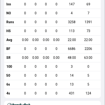
Inn
0
0
0
0
147
69
NO
0
0
0
0
4
7
Runs
0
0
0
0
3258
1391
HS
0
0
0
0
113
73
Avg
0.00
0.00
0.00
0.00
22.00
22.00
BF
0
0
0
0
6686
2206
SR
0.00
0.00
0.00
0.00
48.00
63.00
7
100
0
0
0
0
3
0
50
0
0
0
0
14
5
6s
0
0
0
0
13
5
4s
0
0
0
0
431
124