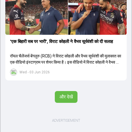
'एक बिहारी सब पर भारी', विराट कोहली ने वैभव सूर्यवंशी को दी सलाह
रॉयल चैलेंजर्स बेंगलुरु (RCB) ने विराट कोहली और वैभव सूर्यवंशी की मुलाकात का
एक वीडियो इंस्टाग्राम पर शेयर किया है। इस वीडियो में विराट कोहली ने वैभव को
सलाह देते हुए कहा, 'एक बिहारी सब पर भारी। बस गेम खत्म।' कोहली ने उन्हें खुद
Wed - 03 Jun 2026
पर विश्वास रखने और नकारात्मक बातों पर ध्यान न देने की सलाह दी। आईपीएल
2026 में वैभव सूर्यवंशी ने 14 मैचों में 776 रन बनाकर ऑरेंज कैप और मोस्ट
वैल्यूएबल प्लेयर का खिताब जीता। अब वैभव इंडिया ए के लिए श्रीलंका में ट्राई
सीरीज खेलेंगे। वहीं, विराट कोहली लंदन रवाना हो गए हैं और अगली वनडे सीरीज में
और देखें
नजर आएंगे।