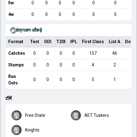
5w
0
0
0
0
0
0
4w
0
0
0
0
0
0
क्षेत्ररक्षण आँकड़े
Format
Test
ODI
T20I
IPL
First Class
List A
Dome
Catches
0
0
0
0
157
46
Stumps
0
0
0
0
4
2
Run
0
0
0
0
5
1
Outs
टीमें
Free State
AET Tuskers
Knights