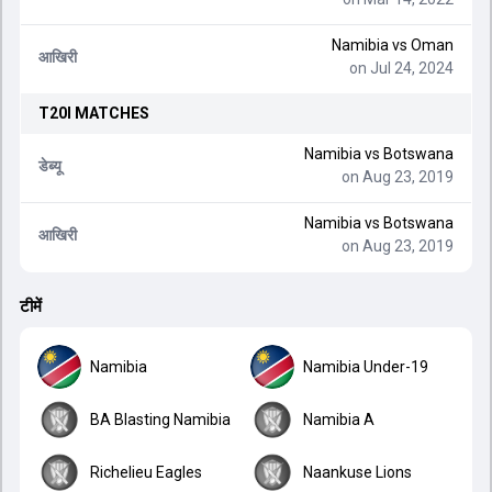
Namibia
vs
Oman
आखिरी
on Jul 24, 2024
T20I
MATCHES
Namibia
vs
Botswana
डेब्यू
on Aug 23, 2019
Namibia
vs
Botswana
आखिरी
on Aug 23, 2019
टीमें
Namibia
Namibia Under-19
BA Blasting Namibia
Namibia A
Richelieu Eagles
Naankuse Lions