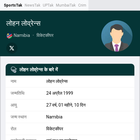
SportsTak
NewsTak
UPTak
MumbaiTak
CrimeTak
Lallantop
AstroTak
Tak.
लोहन लोव्रेन्स
Namibia
•
विकेटकीपर
लोहन लोव्रेन्स
के बारे में
नाम
लोहन लोव्रेन्स
जन्मतिथि
24 अप्रैल 1999
आयु
27 वर्ष, 01 महीने, 10 दिन
जन्म स्थान
Namibia
रोल
विकेटकीपर