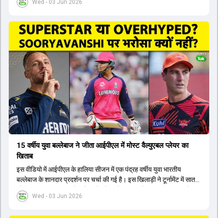
Wed - 03 Jun 2026
लिए नए कप्तान की तलाश जारी है। इस रेस में श्रेयस अय्यर सबसे आगे चल रहे
हैं। उनके अलावा ईशान किशन और तिलक वर्मा भी कप्तानी के दावेदार हैं। अक्षर
पटेल इस रेस में काफी पीछे हैं, जबकि संजू सैमसन और रजत पाटीदार कप्तानी की
दौड़ से बाहर हैं। आगामी सीरीज के लिए वैभव सूर्यवंशी को तीसरे ओपनर के तौर पर
टीम में शामिल किया जाएगा, जबकि अभिषेक शर्मा और संजू सैमसन पहली पसंद
होंगे। इसके अलावा नीतीश रेड्डी को बतौर ऑलराउंडर ज्यादा मौके मिलेंगे। अजीत
अगरकर की अगुवाई वाली चयन समिति और कोच गौतम गंभीर आगामी टी20 वर्ल्ड
कप और 2028 ओलंपिक के लिए लंबी अवधि का विजन लेकर चल रहे हैं।
15 वर्षीय युवा बल्लेबाज ने जीता आईपीएल में मोस्ट वैल्युएबल प्लेयर का
खिताब
इस वीडियो में आईपीएल के हालिया सीजन में एक पंद्रह वर्षीय युवा भारतीय
बल्लेबाज के शानदार प्रदर्शन पर चर्चा की गई है। इस खिलाड़ी ने टूर्नामेंट में सात
सौ छिहत्तर रन बनाकर ऑरेंज कैप और मोस्ट वैल्युएबल प्लेयर का खिताब अपने नाम
Wed - 03 Jun 2026
किया है। वीडियो में बताया गया है कि ऑस्ट्रेलियाई टीम के वर्तमान कप्तान और
इंग्लैंड टीम के पूर्व कप्तान ने इस युवा खिलाड़ी के खेल की सराहना की है।