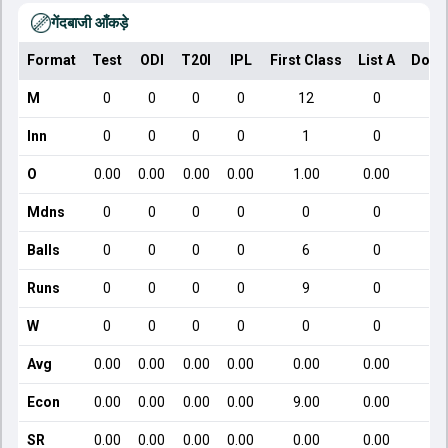
गेंदबाजी आँकड़े
Format
Test
ODI
T20I
IPL
First Class
List A
Dome
M
0
0
0
0
12
0
Inn
0
0
0
0
1
0
O
0.00
0.00
0.00
0.00
1.00
0.00
Mdns
0
0
0
0
0
0
Balls
0
0
0
0
6
0
Runs
0
0
0
0
9
0
W
0
0
0
0
0
0
Avg
0.00
0.00
0.00
0.00
0.00
0.00
Econ
0.00
0.00
0.00
0.00
9.00
0.00
SR
0.00
0.00
0.00
0.00
0.00
0.00