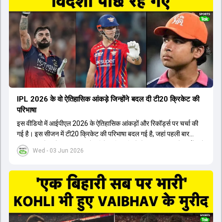
अब टीम के युवा खिलाड़ियों के साथ ज्यादा जुड़े हुए नजर आते हैं। कप्तान Rajat
Patidar के नेतृत्व में टीम का कम्युनिकेशन बहुत स्पष्ट रहा है। एनालिस्ट से लेकर
मैनेजमेंट तक, सभी एक ही पेज पर रहते हैं, जिससे मैदान पर कोई कंफ्यूजन नहीं
होता। यही कारण है कि RCB ने लगातार सफलता हासिल की है।
IPL 2026 के वो ऐतिहासिक आंकड़े जिन्होंने बदल दी टी20 क्रिकेट की
परिभाषा
इस वीडियो में आईपीएल 2026 के ऐतिहासिक आंकड़ों और रिकॉर्ड्स पर चर्चा की
गई है। इस सीजन में टी20 क्रिकेट की परिभाषा बदल गई है, जहां पहली बार
भारतीय बल्लेबाजों का स्ट्राइक रेट विदेशी खिलाड़ियों से ज्यादा रहा। पूरे टूर्नामेंट में
Wed - 03 Jun 2026
1426 छक्के लगे और 65 बार टीमों ने 200 से ज्यादा का स्कोर बनाया, जो एक
नया रिकॉर्ड है। एक युवा बल्लेबाज ने सबसे ज्यादा रन, छक्के और बेहतरीन
स्ट्राइक रेट के साथ मोस्ट वैल्युएबल प्लेयर का खिताब जीता। इसके अलावा पंजाब
और बेंगलुरु के प्रदर्शन के साथ-साथ लक्ष्य का पीछा करने वाली टीमों की सफलता
के आंकड़ों का भी विश्लेषण किया गया है।