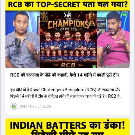
ऑस्ट्रेलियाई कप्तान के अनुसार, शुरुआत में लोगों को इस खिलाड़ी के प्रदर्शन पर
संदेह था, लेकिन अब उसने खुद को एक बेहतरीन बल्लेबाज साबित कर दिया है जो
गेंद को बाउंड्री के काफी पार मारने की क्षमता रखता है। वहीं, इंग्लैंड के पूर्व कप्तान
ने कहा कि टूर्नामेंट जीतने वाली टीम के अलावा इस सीजन की सबसे बड़ी बात इस
युवा खिलाड़ी का प्रदर्शन रहा है, जिसे देखने के लिए स्टेडियम में भारी भीड़ उमड़ती
थी। शानदार प्रदर्शन के बाद इस युवा खिलाड़ी को श्रीलंका में होने वाली
त्रिकोणीय सीरीज के लिए इंडिया ए टीम में भी शामिल कर लिया गया है।
RCB की सफलता के पीछे की कहानी, कैसे 14 महीने में बदली पूरी टीम
इस वीडियो में Royal Challengers Bengaluru (RCB) की सफलता और
पिछले 14 महीनों में टीम के रीबिल्ड होने की कहानी पर चर्चा की गई है। RCB ने
अपनी पुरानी गलतियों को स्वीकार करते हुए एक नया रिसेट बटन दबाया। टीम
Wed - 03 Jun 2026
मैनेजमेंट में Mo Bobat, Andy Flower, Dinesh Karthik और एनालिस्ट
Freddie Wilde ने मिलकर ऑक्शन की बेहतरीन रणनीति बनाई। इसी रणनीति
के तहत Bhuvneshwar Kumar, Krunal Pandya और Rasikh Salam
जैसे भारतीय खिलाड़ियों को टीम में शामिल किया गया, जिन्होंने शानदार प्रदर्शन
किया। इसके अलावा, Virat Kohli की भूमिका में भी बदलाव देखा गया, जहां वह