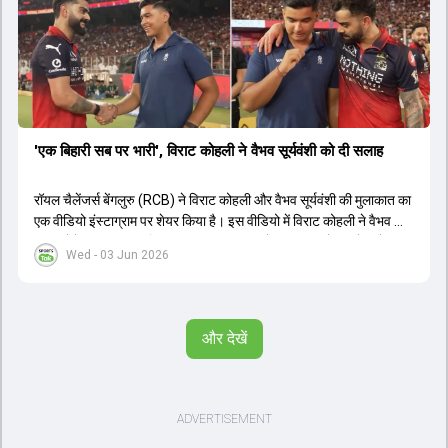
'एक बिहारी सब पर भारी', विराट कोहली ने वैभव सूर्यवंशी को दी सलाह
रॉयल चैलेंजर्स बेंगलुरु (RCB) ने विराट कोहली और वैभव सूर्यवंशी की मुलाकात का
एक वीडियो इंस्टाग्राम पर शेयर किया है। इस वीडियो में विराट कोहली ने वैभव को
सलाह देते हुए कहा, 'एक बिहारी सब पर भारी। बस गेम खत्म।' कोहली ने उन्हें खुद
Wed - 03 Jun 2026
पर विश्वास रखने और नकारात्मक बातों पर ध्यान न देने की सलाह दी। आईपीएल
2026 में वैभव सूर्यवंशी ने 14 मैचों में 776 रन बनाकर ऑरेंज कैप और मोस्ट
वैल्यूएबल प्लेयर का खिताब जीता। अब वैभव इंडिया ए के लिए श्रीलंका में ट्राई
सीरीज खेलेंगे। वहीं, विराट कोहली लंदन रवाना हो गए हैं और अगली वनडे सीरीज में
और देखें
नजर आएंगे।