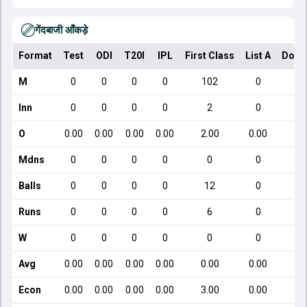
गेंदबाजी आँकड़े
Format
Test
ODI
T20I
IPL
First Class
List A
Dome
M
0
0
0
0
102
0
Inn
0
0
0
0
2
0
O
0.00
0.00
0.00
0.00
2.00
0.00
Mdns
0
0
0
0
0
0
Balls
0
0
0
0
12
0
Runs
0
0
0
0
6
0
W
0
0
0
0
0
0
Avg
0.00
0.00
0.00
0.00
0.00
0.00
Econ
0.00
0.00
0.00
0.00
3.00
0.00