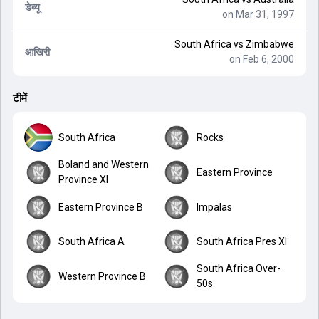
डेब्यू
on Mar 31, 1997
South Africa
vs
Zimbabwe
आखिरी
on Feb 6, 2000
टीमें
South Africa
Rocks
Boland and Western
Eastern Province
Province XI
Eastern Province B
Impalas
South Africa A
South Africa Pres XI
South Africa Over-
Western Province B
50s