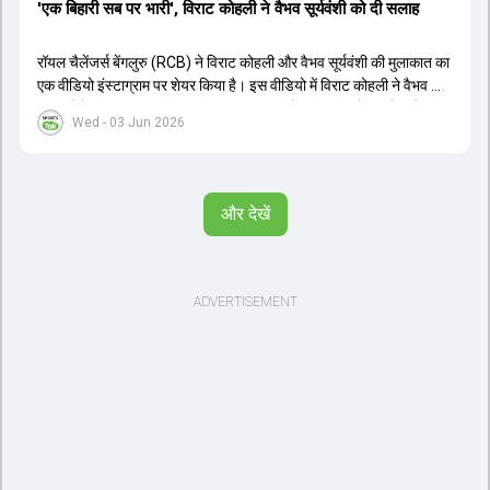
'एक बिहारी सब पर भारी', विराट कोहली ने वैभव सूर्यवंशी को दी सलाह
रॉयल चैलेंजर्स बेंगलुरु (RCB) ने विराट कोहली और वैभव सूर्यवंशी की मुलाकात का
एक वीडियो इंस्टाग्राम पर शेयर किया है। इस वीडियो में विराट कोहली ने वैभव को
सलाह देते हुए कहा, 'एक बिहारी सब पर भारी। बस गेम खत्म।' कोहली ने उन्हें खुद
Wed - 03 Jun 2026
पर विश्वास रखने और नकारात्मक बातों पर ध्यान न देने की सलाह दी। आईपीएल
2026 में वैभव सूर्यवंशी ने 14 मैचों में 776 रन बनाकर ऑरेंज कैप और मोस्ट
वैल्यूएबल प्लेयर का खिताब जीता। अब वैभव इंडिया ए के लिए श्रीलंका में ट्राई
सीरीज खेलेंगे। वहीं, विराट कोहली लंदन रवाना हो गए हैं और अगली वनडे सीरीज में
और देखें
नजर आएंगे।