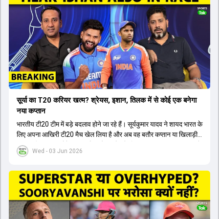
सूर्या का T20 करियर खत्म? श्रेयस, इशान, तिलक में से कोई एक बनेगा
नया कप्तान
भारतीय टी20 टीम में बड़े बदलाव होने जा रहे हैं। सूर्यकुमार यादव ने शायद भारत के
लिए अपना आखिरी टी20 मैच खेल लिया है और अब वह बतौर कप्तान या खिलाड़ी
टीम का हिस्सा नहीं होंगे। आयरलैंड और इंग्लैंड के खिलाफ आगामी टी20 सीरीज के
Wed - 03 Jun 2026
लिए नए कप्तान की तलाश जारी है। इस रेस में श्रेयस अय्यर सबसे आगे चल रहे
हैं। उनके अलावा ईशान किशन और तिलक वर्मा भी कप्तानी के दावेदार हैं। अक्षर
पटेल इस रेस में काफी पीछे हैं, जबकि संजू सैमसन और रजत पाटीदार कप्तानी की
दौड़ से बाहर हैं। आगामी सीरीज के लिए वैभव सूर्यवंशी को तीसरे ओपनर के तौर पर
टीम में शामिल किया जाएगा, जबकि अभिषेक शर्मा और संजू सैमसन पहली पसंद
होंगे। इसके अलावा नीतीश रेड्डी को बतौर ऑलराउंडर ज्यादा मौके मिलेंगे। अजीत
अगरकर की अगुवाई वाली चयन समिति और कोच गौतम गंभीर आगामी टी20 वर्ल्ड