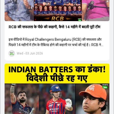
RCB की सफलता के पीछे की कहानी, कैसे 14 महीने में बदली पूरी टीम
इस वीडियो में Royal Challengers Bengaluru (RCB) की सफलता और
पिछले 14 महीनों में टीम के रीबिल्ड होने की कहानी पर चर्चा की गई है। RCB ने
अपनी पुरानी गलतियों को स्वीकार करते हुए एक नया रिसेट बटन दबाया। टीम
Wed - 03 Jun 2026
मैनेजमेंट में Mo Bobat, Andy Flower, Dinesh Karthik और एनालिस्ट
Freddie Wilde ने मिलकर ऑक्शन की बेहतरीन रणनीति बनाई। इसी रणनीति
के तहत Bhuvneshwar Kumar, Krunal Pandya और Rasikh Salam
जैसे भारतीय खिलाड़ियों को टीम में शामिल किया गया, जिन्होंने शानदार प्रदर्शन
किया। इसके अलावा, Virat Kohli की भूमिका में भी बदलाव देखा गया, जहां वह
अब टीम के युवा खिलाड़ियों के साथ ज्यादा जुड़े हुए नजर आते हैं। कप्तान Rajat
Patidar के नेतृत्व में टीम का कम्युनिकेशन बहुत स्पष्ट रहा है। एनालिस्ट से लेकर
मैनेजमेंट तक, सभी एक ही पेज पर रहते हैं, जिससे मैदान पर कोई कंफ्यूजन नहीं
होता। यही कारण है कि RCB ने लगातार सफलता हासिल की है।