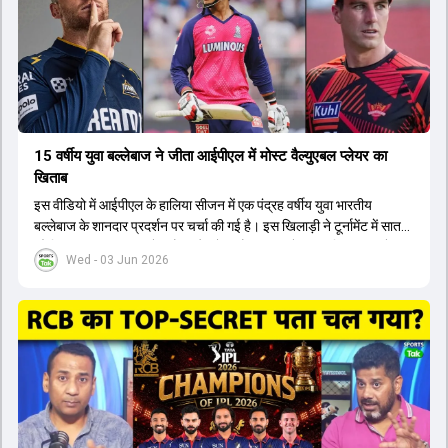
कप और 2028 ओलंपिक के लिए लंबी अवधि का विजन लेकर चल रहे हैं।
15 वर्षीय युवा बल्लेबाज ने जीता आईपीएल में मोस्ट वैल्युएबल प्लेयर का
खिताब
इस वीडियो में आईपीएल के हालिया सीजन में एक पंद्रह वर्षीय युवा भारतीय
बल्लेबाज के शानदार प्रदर्शन पर चर्चा की गई है। इस खिलाड़ी ने टूर्नामेंट में सात
सौ छिहत्तर रन बनाकर ऑरेंज कैप और मोस्ट वैल्युएबल प्लेयर का खिताब अपने नाम
Wed - 03 Jun 2026
किया है। वीडियो में बताया गया है कि ऑस्ट्रेलियाई टीम के वर्तमान कप्तान और
इंग्लैंड टीम के पूर्व कप्तान ने इस युवा खिलाड़ी के खेल की सराहना की है।
ऑस्ट्रेलियाई कप्तान के अनुसार, शुरुआत में लोगों को इस खिलाड़ी के प्रदर्शन पर
संदेह था, लेकिन अब उसने खुद को एक बेहतरीन बल्लेबाज साबित कर दिया है जो
गेंद को बाउंड्री के काफी पार मारने की क्षमता रखता है। वहीं, इंग्लैंड के पूर्व कप्तान
ने कहा कि टूर्नामेंट जीतने वाली टीम के अलावा इस सीजन की सबसे बड़ी बात इस
युवा खिलाड़ी का प्रदर्शन रहा है, जिसे देखने के लिए स्टेडियम में भारी भीड़ उमड़ती
थी। शानदार प्रदर्शन के बाद इस युवा खिलाड़ी को श्रीलंका में होने वाली
त्रिकोणीय सीरीज के लिए इंडिया ए टीम में भी शामिल कर लिया गया है।