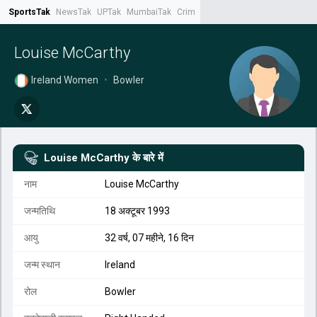
SportsTak
NewsTak
UPTak
MumbaiTak
CrimeTak
Lallantop
AstroTak
Tak.
Louise McCarthy
Ireland Women
•
Bowler
Louise McCarthy
के बारे में
नाम
Louise McCarthy
जन्मतिथि
18 अक्टूबर 1993
आयु
32 वर्ष, 07 महीने, 16 दिन
जन्म स्थान
Ireland
रोल
Bowler