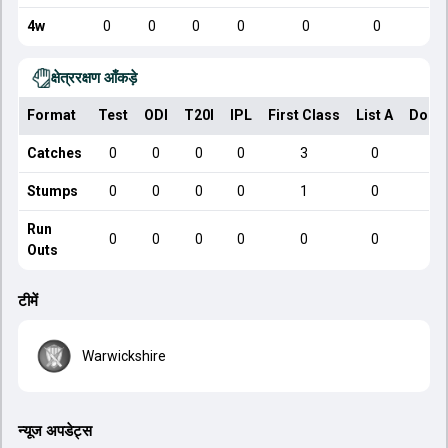
4w
0
0
0
0
0
0
क्षेत्ररक्षण आँकड़े
Format
Test
ODI
T20I
IPL
First Class
List A
Dome
Catches
0
0
0
0
3
0
Stumps
0
0
0
0
1
0
Run
0
0
0
0
0
0
Outs
टीमें
Warwickshire
न्यूज अपडेट्स