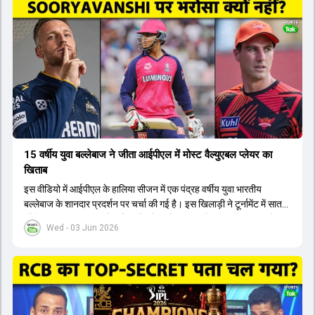
टीम में शामिल किया जाएगा, जबकि अभिषेक शर्मा और संजू सैमसन पहली पसंद
होंगे। इसके अलावा नीतीश रेड्डी को बतौर ऑलराउंडर ज्यादा मौके मिलेंगे। अजीत
अगरकर की अगुवाई वाली चयन समिति और कोच गौतम गंभीर आगामी टी20 वर्ल्ड
कप और 2028 ओलंपिक के लिए लंबी अवधि का विजन लेकर चल रहे हैं।
15 वर्षीय युवा बल्लेबाज ने जीता आईपीएल में मोस्ट वैल्युएबल प्लेयर का
खिताब
इस वीडियो में आईपीएल के हालिया सीजन में एक पंद्रह वर्षीय युवा भारतीय
बल्लेबाज के शानदार प्रदर्शन पर चर्चा की गई है। इस खिलाड़ी ने टूर्नामेंट में सात
सौ छिहत्तर रन बनाकर ऑरेंज कैप और मोस्ट वैल्युएबल प्लेयर का खिताब अपने नाम
Wed - 03 Jun 2026
किया है। वीडियो में बताया गया है कि ऑस्ट्रेलियाई टीम के वर्तमान कप्तान और
इंग्लैंड टीम के पूर्व कप्तान ने इस युवा खिलाड़ी के खेल की सराहना की है।
ऑस्ट्रेलियाई कप्तान के अनुसार, शुरुआत में लोगों को इस खिलाड़ी के प्रदर्शन पर
संदेह था, लेकिन अब उसने खुद को एक बेहतरीन बल्लेबाज साबित कर दिया है जो
गेंद को बाउंड्री के काफी पार मारने की क्षमता रखता है। वहीं, इंग्लैंड के पूर्व कप्तान
ने कहा कि टूर्नामेंट जीतने वाली टीम के अलावा इस सीजन की सबसे बड़ी बात इस