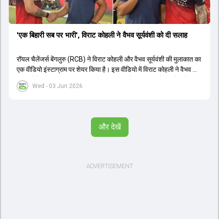
'एक बिहारी सब पर भारी', विराट कोहली ने वैभव सूर्यवंशी को दी सलाह
रॉयल चैलेंजर्स बेंगलुरु (RCB) ने विराट कोहली और वैभव सूर्यवंशी की मुलाकात का
एक वीडियो इंस्टाग्राम पर शेयर किया है। इस वीडियो में विराट कोहली ने वैभव को
सलाह देते हुए कहा, 'एक बिहारी सब पर भारी। बस गेम खत्म।' कोहली ने उन्हें खुद
Wed - 03 Jun 2026
पर विश्वास रखने और नकारात्मक बातों पर ध्यान न देने की सलाह दी। आईपीएल
2026 में वैभव सूर्यवंशी ने 14 मैचों में 776 रन बनाकर ऑरेंज कैप और मोस्ट
वैल्यूएबल प्लेयर का खिताब जीता। अब वैभव इंडिया ए के लिए श्रीलंका में ट्राई
सीरीज खेलेंगे। वहीं, विराट कोहली लंदन रवाना हो गए हैं और अगली वनडे सीरीज में
और देखें
नजर आएंगे।