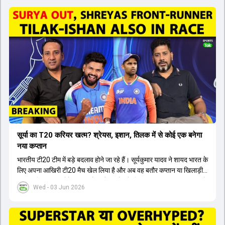
सूर्या का T20 करियर खत्म? श्रेयस, इशान, तिलक में से कोई एक बनेगा
नया कप्तान
भारतीय टी20 टीम में बड़े बदलाव होने जा रहे हैं। सूर्यकुमार यादव ने शायद भारत के
लिए अपना आखिरी टी20 मैच खेल लिया है और अब वह बतौर कप्तान या खिलाड़ी
टीम का हिस्सा नहीं होंगे। आयरलैंड और इंग्लैंड के खिलाफ आगामी टी20 सीरीज के
Wed - 03 Jun 2026
लिए नए कप्तान की तलाश जारी है। इस रेस में श्रेयस अय्यर सबसे आगे चल रहे
हैं। उनके अलावा ईशान किशन और तिलक वर्मा भी कप्तानी के दावेदार हैं। अक्षर
पटेल इस रेस में काफी पीछे हैं, जबकि संजू सैमसन और रजत पाटीदार कप्तानी की
दौड़ से बाहर हैं। आगामी सीरीज के लिए वैभव सूर्यवंशी को तीसरे ओपनर के तौर पर