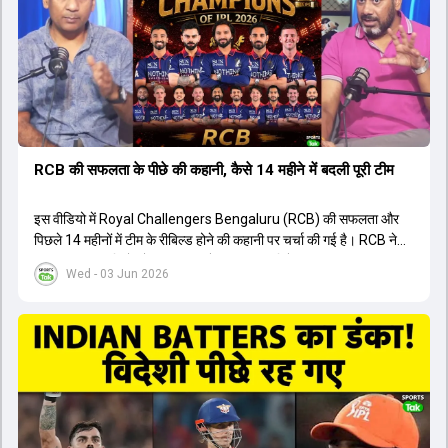
युवा खिलाड़ी का प्रदर्शन रहा है, जिसे देखने के लिए स्टेडियम में भारी भीड़ उमड़ती
थी। शानदार प्रदर्शन के बाद इस युवा खिलाड़ी को श्रीलंका में होने वाली
त्रिकोणीय सीरीज के लिए इंडिया ए टीम में भी शामिल कर लिया गया है।
RCB की सफलता के पीछे की कहानी, कैसे 14 महीने में बदली पूरी टीम
इस वीडियो में Royal Challengers Bengaluru (RCB) की सफलता और
पिछले 14 महीनों में टीम के रीबिल्ड होने की कहानी पर चर्चा की गई है। RCB ने
अपनी पुरानी गलतियों को स्वीकार करते हुए एक नया रिसेट बटन दबाया। टीम
Wed - 03 Jun 2026
मैनेजमेंट में Mo Bobat, Andy Flower, Dinesh Karthik और एनालिस्ट
Freddie Wilde ने मिलकर ऑक्शन की बेहतरीन रणनीति बनाई। इसी रणनीति
के तहत Bhuvneshwar Kumar, Krunal Pandya और Rasikh Salam
जैसे भारतीय खिलाड़ियों को टीम में शामिल किया गया, जिन्होंने शानदार प्रदर्शन
किया। इसके अलावा, Virat Kohli की भूमिका में भी बदलाव देखा गया, जहां वह
अब टीम के युवा खिलाड़ियों के साथ ज्यादा जुड़े हुए नजर आते हैं। कप्तान Rajat
Patidar के नेतृत्व में टीम का कम्युनिकेशन बहुत स्पष्ट रहा है। एनालिस्ट से लेकर
मैनेजमेंट तक, सभी एक ही पेज पर रहते हैं, जिससे मैदान पर कोई कंफ्यूजन नहीं