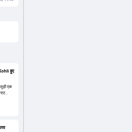
ohli हुए
जुड़ी एक
िराट
 बाहर हो
से
की दो
नदार
लिए एक
त्ता
ं के लिहाज