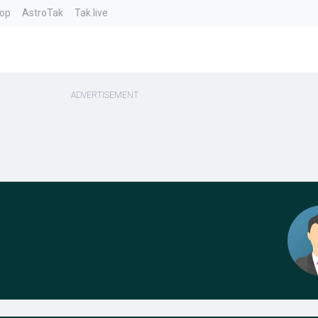
top
AstroTak
Tak.live