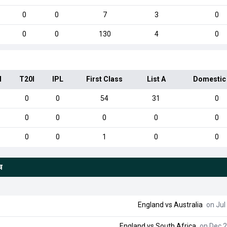
0
0
7
3
0
0
0
130
4
0
I
T20I
IPL
First Class
List A
Domestic
0
0
54
31
0
0
0
0
0
0
0
0
1
0
0
च
England
vs
Australia
on Jul
England
vs
South Africa
on Dec 2