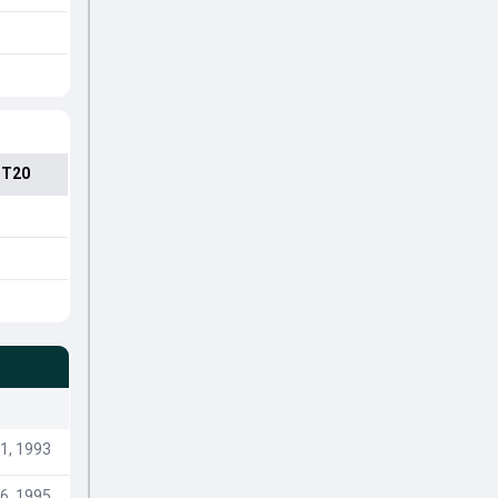
 T20
 1, 1993
6, 1995