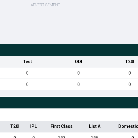
Test
ODI
T20I
0
0
0
0
0
0
T20I
IPL
First Class
List A
Domestic