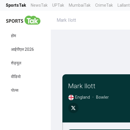
SportsTak
NewsTak
UPTak
MumbaiTak
CrimeTak
Lallan
Mark Ilott
होम
आईपीएल 2026
शेड्यूल
वीडियो
Mark Ilott
पोल्स
England
•
Bowler