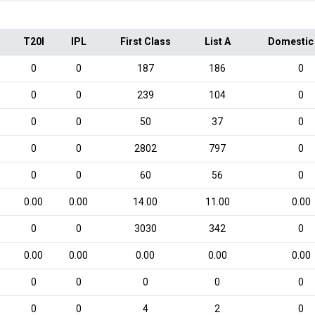
T20I
IPL
First Class
List A
Domestic
0
0
187
186
0
0
0
239
104
0
0
0
50
37
0
0
0
2802
797
0
0
0
60
56
0
0.00
0.00
14.00
11.00
0.00
0
0
3030
342
0
0.00
0.00
0.00
0.00
0.00
0
0
0
0
0
0
0
4
2
0