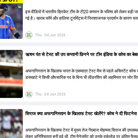
से भी काफी अहम मानी जा रही थी। फिलहाल यह स्पष्ट नहीं है कि विराट कोहल
हैमस्ट्रिंग इंजरी से पूरी तरह से उबरने में कितना समय लगेगा और उनकी जगह टी
इस वीडियो में भारतीय क्रिकेट टीम के टी20 कप्तान के भविष्य को लेकर बड़ी ज
खिलाड़ी को शामिल किया जाएगा।
गई है। खराब फॉर्म और हालिया टूर्नामेंट्स में निराशाजनक प्रदर्शन के कारण 
टीम प्रबंधन उन्हें कप्तानी से हटाने पर विचार कर रहे हैं। मुख्य कोच और चयन 
बीच हुई चर्चा के बाद यह फैसला लिया जा सकता है कि टीम अब एक नए लीडर क
Thu - 04 Jun 2026
बढ़ेगी। रिपोर्ट्स के अनुसार, मौजूदा कप्तान को न सिर्फ उनके पद से हटाया जाएग
उन्हें टीम से भी बाहर किया जा सकता है। आगामी सीरीज और भविष्य के बड़े टूर्नाम
ध्यान में रखते हुए चयनकर्ता एक नई शुरुआत करना चाहते हैं। इससे पहले भी खर
ऋषभ पंत से टेस्ट की उप कप्तानी छिनने पर टीम इंडिया के कोच का बे
के कारण कई दिग्गज खिलाड़ियों को कप्तानी और टीम से हाथ धोना पड़ा था। अ
कप्तान के लिए एक अन्य स्टार बल्लेबाज का नाम सबसे आगे चल रहा है, जिसे जल्
जिम्मेदारी सौंपी जा सकती है।
अफगानिस्तान के खिलाफ भारत के एकमात्र टेस्ट मैच से पहले असिस्टेंट कोच 
डसखाटे ने किसी औपचारिक पद के बिना भी लीडरशिप की अहमियत पर जोर दि
कहा कि पंत का ध्यान खेल की स्थिति के आधार पर सही फैसले लेने पर होना चाह
Thu - 04 Jun 2026
सिराज क्या अफगान‍िस्तान के ख‍िलाफ टेस्ट खेलेंगे? कोच ने दी फिटने
अफगान‍िस्तान के ख‍िलाफ टेस्ट में मुख्य तेज गेंदबाज मोहम्मद सिराज की उपलब्
लेकर अनिश्चितता बनी हुई थी. टीम मैनेजमेंट को उनके वर्कलोड पर अंतिम फैसल