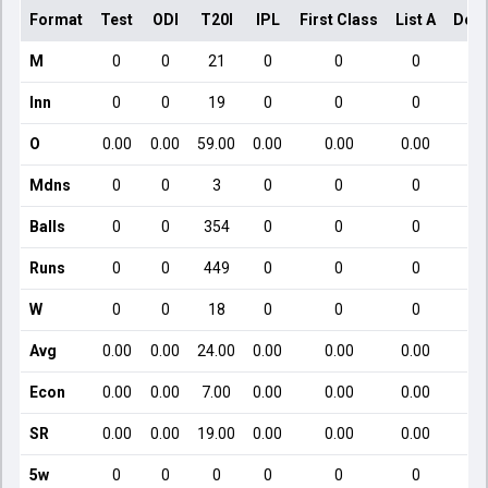
Format
Test
ODI
T20I
IPL
First Class
List A
Dome
M
0
0
21
0
0
0
Inn
0
0
19
0
0
0
O
0.00
0.00
59.00
0.00
0.00
0.00
Mdns
0
0
3
0
0
0
Balls
0
0
354
0
0
0
Runs
0
0
449
0
0
0
W
0
0
18
0
0
0
Avg
0.00
0.00
24.00
0.00
0.00
0.00
Econ
0.00
0.00
7.00
0.00
0.00
0.00
SR
0.00
0.00
19.00
0.00
0.00
0.00
5w
0
0
0
0
0
0