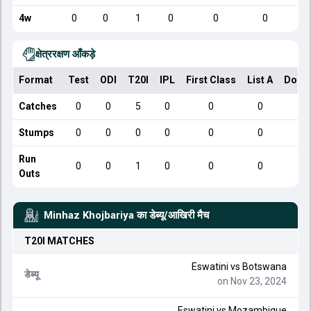
4w
0
0
1
0
0
0
क्षेत्ररक्षण आँकड़े
Format
Test
ODI
T20I
IPL
First Class
List A
Dome
Catches
0
0
5
0
0
0
Stumps
0
0
0
0
0
0
Run
0
0
1
0
0
0
Outs
Minhaz Khojbariya
का डेब्यू/आखिरी मैच
T20I
MATCHES
Eswatini
vs
Botswana
डेब्यू
on Nov 23, 2024
Eswatini
vs
Mozambique