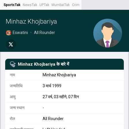
SportsTak
NewsTak
UPTak
MumbaiTak
CrimeTak
Lallantop
AstroTak
Tak.
Minhaz Khojbariya
Eswatini
•
All Rounder
Minhaz Khojbariya
के बारे में
नाम
Minhaz Khojbariya
जन्मतिथि
3 मार्च 1999
आयु
27 वर्ष, 03 महीने, 07 दिन
जन्म स्थान
-
रोल
All Rounder