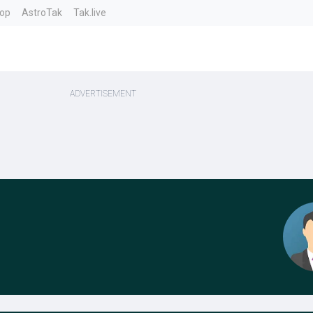
top
AstroTak
Tak.live