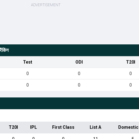
ंकिंग
Test
ODI
T20I
0
0
0
0
0
0
T20I
IPL
First Class
List A
Domestic