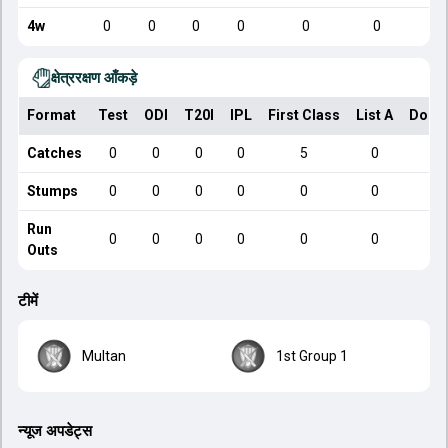
4w
0
0
0
0
0
0
क्षेत्ररक्षण आँकड़े
Format
Test
ODI
T20I
IPL
First Class
List A
Dome
Catches
0
0
0
0
5
0
Stumps
0
0
0
0
0
0
Run
0
0
0
0
0
0
Outs
टीमें
Multan
1st Group 1
न्यूज अपडेट्स