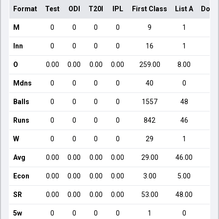
Format
Test
ODI
T20I
IPL
First Class
List A
Dome
M
0
0
0
0
9
1
Inn
0
0
0
0
16
1
O
0.00
0.00
0.00
0.00
259.00
8.00
Mdns
0
0
0
0
40
0
Balls
0
0
0
0
1557
48
Runs
0
0
0
0
842
46
W
0
0
0
0
29
1
Avg
0.00
0.00
0.00
0.00
29.00
46.00
1
Econ
0.00
0.00
0.00
0.00
3.00
5.00
SR
0.00
0.00
0.00
0.00
53.00
48.00
1
5w
0
0
0
0
1
0