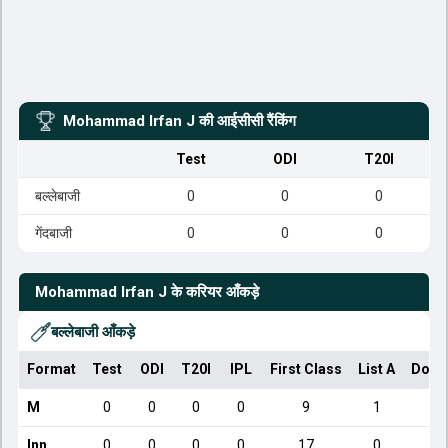
Mohammad Irfan J
की आईसीसी रैंकिंग
Test
ODI
T20I
बल्लेबाजी
0
0
0
गेंदबाजी
0
0
0
Mohammad Irfan J
के करियर आँकड़े
बल्लेबाजी आँकड़े
Format
Test
ODI
T20I
IPL
First Class
List A
Dome
M
0
0
0
0
9
1
Inn
0
0
0
0
17
0