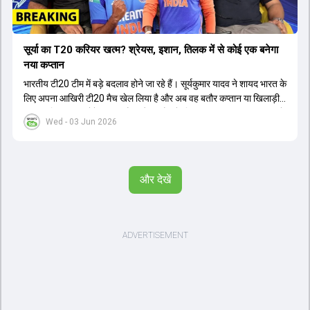
सूर्या का T20 करियर खत्म? श्रेयस, इशान, तिलक में से कोई एक बनेगा
नया कप्तान
भारतीय टी20 टीम में बड़े बदलाव होने जा रहे हैं। सूर्यकुमार यादव ने शायद भारत के
लिए अपना आखिरी टी20 मैच खेल लिया है और अब वह बतौर कप्तान या खिलाड़ी
टीम का हिस्सा नहीं होंगे। आयरलैंड और इंग्लैंड के खिलाफ आगामी टी20 सीरीज के
Wed - 03 Jun 2026
लिए नए कप्तान की तलाश जारी है। इस रेस में श्रेयस अय्यर सबसे आगे चल रहे
हैं। उनके अलावा ईशान किशन और तिलक वर्मा भी कप्तानी के दावेदार हैं। अक्षर
पटेल इस रेस में काफी पीछे हैं, जबकि संजू सैमसन और रजत पाटीदार कप्तानी की
दौड़ से बाहर हैं। आगामी सीरीज के लिए वैभव सूर्यवंशी को तीसरे ओपनर के तौर पर
और देखें
टीम में शामिल किया जाएगा, जबकि अभिषेक शर्मा और संजू सैमसन पहली पसंद
होंगे। इसके अलावा नीतीश रेड्डी को बतौर ऑलराउंडर ज्यादा मौके मिलेंगे। अजीत
अगरकर की अगुवाई वाली चयन समिति और कोच गौतम गंभीर आगामी टी20 वर्ल्ड
कप और 2028 ओलंपिक के लिए लंबी अवधि का विजन लेकर चल रहे हैं।