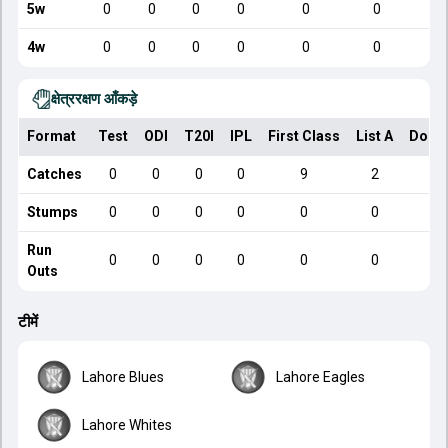
5w
0
0
0
0
0
0
4w
0
0
0
0
0
0
क्षेत्ररक्षण आँकड़े
Format
Test
ODI
T20I
IPL
First Class
List A
Dome
Catches
0
0
0
0
9
2
Stumps
0
0
0
0
0
0
Run
0
0
0
0
0
0
Outs
टीमें
Lahore Blues
Lahore Eagles
Lahore Whites