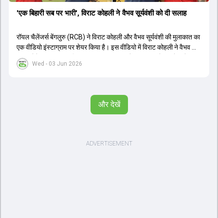
'एक बिहारी सब पर भारी', विराट कोहली ने वैभव सूर्यवंशी को दी सलाह
रॉयल चैलेंजर्स बेंगलुरु (RCB) ने विराट कोहली और वैभव सूर्यवंशी की मुलाकात का
एक वीडियो इंस्टाग्राम पर शेयर किया है। इस वीडियो में विराट कोहली ने वैभव को
सलाह देते हुए कहा, 'एक बिहारी सब पर भारी। बस गेम खत्म।' कोहली ने उन्हें खुद
Wed - 03 Jun 2026
पर विश्वास रखने और नकारात्मक बातों पर ध्यान न देने की सलाह दी। आईपीएल
2026 में वैभव सूर्यवंशी ने 14 मैचों में 776 रन बनाकर ऑरेंज कैप और मोस्ट
वैल्यूएबल प्लेयर का खिताब जीता। अब वैभव इंडिया ए के लिए श्रीलंका में ट्राई
सीरीज खेलेंगे। वहीं, विराट कोहली लंदन रवाना हो गए हैं और अगली वनडे सीरीज में
और देखें
नजर आएंगे।