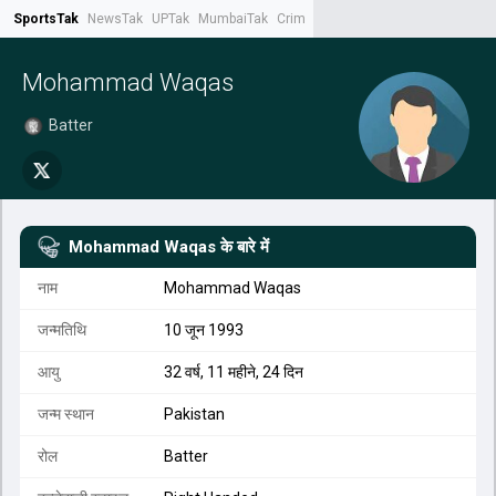
SportsTak
NewsTak
UPTak
MumbaiTak
CrimeTak
Lallantop
AstroTak
Tak.
Mohammad Waqas
Batter
Mohammad Waqas
के बारे में
नाम
Mohammad Waqas
जन्मतिथि
10 जून 1993
आयु
32 वर्ष, 11 महीने, 24 दिन
जन्म स्थान
Pakistan
रोल
Batter