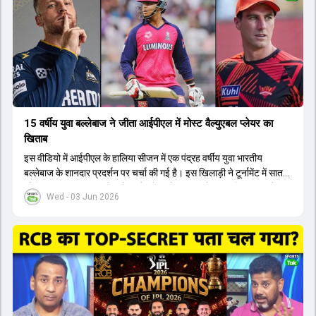
अगरकर की अगुवाई वाली चयन समिति और कोच गौतम गंभीर आगामी टी20 वर्ल्ड
कप और 2028 ओलंपिक के लिए लंबी अवधि का विजन लेकर चल रहे हैं।
15 वर्षीय युवा बल्लेबाज ने जीता आईपीएल में मोस्ट वैल्युएबल प्लेयर का
खिताब
इस वीडियो में आईपीएल के हालिया सीजन में एक पंद्रह वर्षीय युवा भारतीय
बल्लेबाज के शानदार प्रदर्शन पर चर्चा की गई है। इस खिलाड़ी ने टूर्नामेंट में सात
सौ छिहत्तर रन बनाकर ऑरेंज कैप और मोस्ट वैल्युएबल प्लेयर का खिताब अपने नाम
Wed - 03 Jun 2026
किया है। वीडियो में बताया गया है कि ऑस्ट्रेलियाई टीम के वर्तमान कप्तान और
इंग्लैंड टीम के पूर्व कप्तान ने इस युवा खिलाड़ी के खेल की सराहना की है।
ऑस्ट्रेलियाई कप्तान के अनुसार, शुरुआत में लोगों को इस खिलाड़ी के प्रदर्शन पर
संदेह था, लेकिन अब उसने खुद को एक बेहतरीन बल्लेबाज साबित कर दिया है जो
गेंद को बाउंड्री के काफी पार मारने की क्षमता रखता है। वहीं, इंग्लैंड के पूर्व कप्तान
ने कहा कि टूर्नामेंट जीतने वाली टीम के अलावा इस सीजन की सबसे बड़ी बात इस
युवा खिलाड़ी का प्रदर्शन रहा है, जिसे देखने के लिए स्टेडियम में भारी भीड़ उमड़ती
थी। शानदार प्रदर्शन के बाद इस युवा खिलाड़ी को श्रीलंका में होने वाली