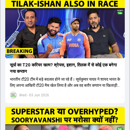
सूर्या का T20 करियर खत्म? श्रेयस, इशान, तिलक में से कोई एक बनेगा
नया कप्तान
भारतीय टी20 टीम में बड़े बदलाव होने जा रहे हैं। सूर्यकुमार यादव ने शायद भारत के
लिए अपना आखिरी टी20 मैच खेल लिया है और अब वह बतौर कप्तान या खिलाड़ी
टीम का हिस्सा नहीं होंगे। आयरलैंड और इंग्लैंड के खिलाफ आगामी टी20 सीरीज के
Wed - 03 Jun 2026
लिए नए कप्तान की तलाश जारी है। इस रेस में श्रेयस अय्यर सबसे आगे चल रहे
हैं। उनके अलावा ईशान किशन और तिलक वर्मा भी कप्तानी के दावेदार हैं। अक्षर
पटेल इस रेस में काफी पीछे हैं, जबकि संजू सैमसन और रजत पाटीदार कप्तानी की
दौड़ से बाहर हैं। आगामी सीरीज के लिए वैभव सूर्यवंशी को तीसरे ओपनर के तौर पर
टीम में शामिल किया जाएगा, जबकि अभिषेक शर्मा और संजू सैमसन पहली पसंद
होंगे। इसके अलावा नीतीश रेड्डी को बतौर ऑलराउंडर ज्यादा मौके मिलेंगे। अजीत