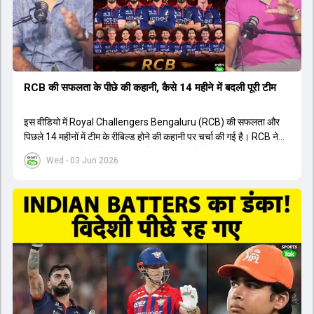
त्रिकोणीय सीरीज के लिए इंडिया ए टीम में भी शामिल कर लिया गया है।
RCB की सफलता के पीछे की कहानी, कैसे 14 महीने में बदली पूरी टीम
इस वीडियो में Royal Challengers Bengaluru (RCB) की सफलता और
पिछले 14 महीनों में टीम के रीबिल्ड होने की कहानी पर चर्चा की गई है। RCB ने
अपनी पुरानी गलतियों को स्वीकार करते हुए एक नया रिसेट बटन दबाया। टीम
Wed - 03 Jun 2026
मैनेजमेंट में Mo Bobat, Andy Flower, Dinesh Karthik और एनालिस्ट
Freddie Wilde ने मिलकर ऑक्शन की बेहतरीन रणनीति बनाई। इसी रणनीति
के तहत Bhuvneshwar Kumar, Krunal Pandya और Rasikh Salam
जैसे भारतीय खिलाड़ियों को टीम में शामिल किया गया, जिन्होंने शानदार प्रदर्शन
किया। इसके अलावा, Virat Kohli की भूमिका में भी बदलाव देखा गया, जहां वह
अब टीम के युवा खिलाड़ियों के साथ ज्यादा जुड़े हुए नजर आते हैं। कप्तान Rajat
Patidar के नेतृत्व में टीम का कम्युनिकेशन बहुत स्पष्ट रहा है। एनालिस्ट से लेकर
मैनेजमेंट तक, सभी एक ही पेज पर रहते हैं, जिससे मैदान पर कोई कंफ्यूजन नहीं
होता। यही कारण है कि RCB ने लगातार सफलता हासिल की है।