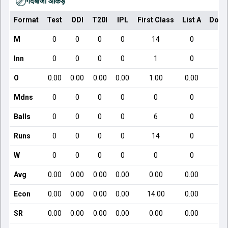
गेंदबाजी आँकड़े
Format
Test
ODI
T20I
IPL
First Class
List A
Dome
M
0
0
0
0
14
0
Inn
0
0
0
0
1
0
O
0.00
0.00
0.00
0.00
1.00
0.00
Mdns
0
0
0
0
0
0
Balls
0
0
0
0
6
0
Runs
0
0
0
0
14
0
W
0
0
0
0
0
0
Avg
0.00
0.00
0.00
0.00
0.00
0.00
Econ
0.00
0.00
0.00
0.00
14.00
0.00
SR
0.00
0.00
0.00
0.00
0.00
0.00