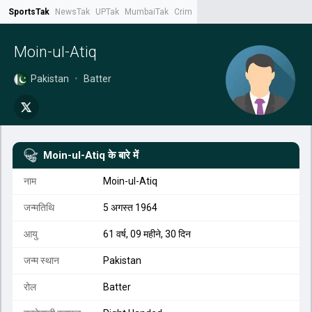
SportsTak
NewsTak
UPTak
MumbaiTak
CrimeTak
Lallantop
AstroTak
Tak.
Moin-ul-Atiq
Pakistan
•
Batter
Moin-ul-Atiq
के बारे में
नाम
Moin-ul-Atiq
जन्मतिथि
5 अगस्त 1964
आयु
61 वर्ष, 09 महीने, 30 दिन
जन्म स्थान
Pakistan
रोल
Batter