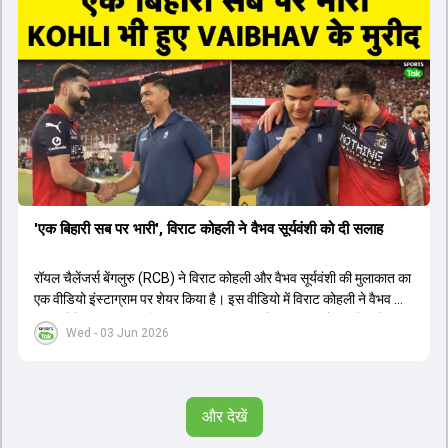
और बेंगलुरु के प्रदर्शन के साथ-साथ लक्ष्य का पीछा करने वाली टीमों की सफलता
के आंकड़ों का भी विश्लेषण किया गया है।
'एक बिहारी सब पर भारी', विराट कोहली ने वैभव सूर्यवंशी को दी सलाह
रॉयल चैलेंजर्स बेंगलुरु (RCB) ने विराट कोहली और वैभव सूर्यवंशी की मुलाकात का
एक वीडियो इंस्टाग्राम पर शेयर किया है। इस वीडियो में विराट कोहली ने वैभव को
सलाह देते हुए कहा, 'एक बिहारी सब पर भारी। बस गेम खत्म।' कोहली ने उन्हें खुद
Wed - 03 Jun 2026
पर विश्वास रखने और नकारात्मक बातों पर ध्यान न देने की सलाह दी। आईपीएल
2026 में वैभव सूर्यवंशी ने 14 मैचों में 776 रन बनाकर ऑरेंज कैप और मोस्ट
वैल्यूएबल प्लेयर का खिताब जीता। अब वैभव इंडिया ए के लिए श्रीलंका में ट्राई
सीरीज खेलेंगे। वहीं, विराट कोहली लंदन रवाना हो गए हैं और अगली वनडे सीरीज में
और देखें
नजर आएंगे।