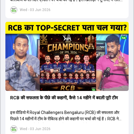
सौ छिहत्तर रन बनाकर ऑरेंज कैप और मोस्ट वैल्युएबल प्लेयर का खिताब अपने नाम
Wed - 03 Jun 2026
किया है। वीडियो में बताया गया है कि ऑस्ट्रेलियाई टीम के वर्तमान कप्तान और
इंग्लैंड टीम के पूर्व कप्तान ने इस युवा खिलाड़ी के खेल की सराहना की है।
ऑस्ट्रेलियाई कप्तान के अनुसार, शुरुआत में लोगों को इस खिलाड़ी के प्रदर्शन पर
संदेह था, लेकिन अब उसने खुद को एक बेहतरीन बल्लेबाज साबित कर दिया है जो
गेंद को बाउंड्री के काफी पार मारने की क्षमता रखता है। वहीं, इंग्लैंड के पूर्व कप्तान
ने कहा कि टूर्नामेंट जीतने वाली टीम के अलावा इस सीजन की सबसे बड़ी बात इस
युवा खिलाड़ी का प्रदर्शन रहा है, जिसे देखने के लिए स्टेडियम में भारी भीड़ उमड़ती
थी। शानदार प्रदर्शन के बाद इस युवा खिलाड़ी को श्रीलंका में होने वाली
त्रिकोणीय सीरीज के लिए इंडिया ए टीम में भी शामिल कर लिया गया है।
RCB की सफलता के पीछे की कहानी, कैसे 14 महीने में बदली पूरी टीम
इस वीडियो में Royal Challengers Bengaluru (RCB) की सफलता और
पिछले 14 महीनों में टीम के रीबिल्ड होने की कहानी पर चर्चा की गई है। RCB ने
अपनी पुरानी गलतियों को स्वीकार करते हुए एक नया रिसेट बटन दबाया। टीम
Wed - 03 Jun 2026
मैनेजमेंट में Mo Bobat, Andy Flower, Dinesh Karthik और एनालिस्ट