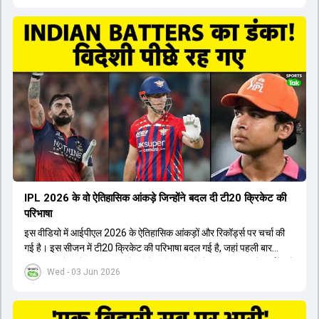
Freddie Wilde ने मिलकर ऑक्शन की बेहतरीन रणनीति बनाई। इसी रणनीति
के तहत Bhuvneshwar Kumar, Krunal Pandya और Rasikh Salam
जैसे भारतीय खिलाड़ियों को टीम में शामिल किया गया, जिन्होंने शानदार प्रदर्शन
किया। इसके अलावा, Virat Kohli की भूमिका में भी बदलाव देखा गया, जहां वह
अब टीम के युवा खिलाड़ियों के साथ ज्यादा जुड़े हुए नजर आते हैं। कप्तान Rajat
Patidar के नेतृत्व में टीम का कम्युनिकेशन बहुत स्पष्ट रहा है। एनालिस्ट से लेकर
मैनेजमेंट तक, सभी एक ही पेज पर रहते हैं, जिससे मैदान पर कोई कंफ्यूजन नहीं
होता। यही कारण है कि RCB ने लगातार सफलता हासिल की है।
IPL 2026 के वो ऐतिहासिक आंकड़े जिन्होंने बदल दी टी20 क्रिकेट की
परिभाषा
इस वीडियो में आईपीएल 2026 के ऐतिहासिक आंकड़ों और रिकॉर्ड्स पर चर्चा की
गई है। इस सीजन में टी20 क्रिकेट की परिभाषा बदल गई है, जहां पहली बार
भारतीय बल्लेबाजों का स्ट्राइक रेट विदेशी खिलाड़ियों से ज्यादा रहा। पूरे टूर्नामेंट में
Wed - 03 Jun 2026
1426 छक्के लगे और 65 बार टीमों ने 200 से ज्यादा का स्कोर बनाया, जो एक
नया रिकॉर्ड है। एक युवा बल्लेबाज ने सबसे ज्यादा रन, छक्के और बेहतरीन
स्ट्राइक रेट के साथ मोस्ट वैल्युएबल प्लेयर का खिताब जीता। इसके अलावा पंजाब