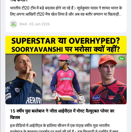
भारतीय टी20 टीम में बड़े बदलाव होने जा रहे हैं। सूर्यकुमार यादव ने शायद भारत के
लिए अपना आखिरी टी20 मैच खेल लिया है और अब वह बतौर कप्तान या खिलाड़ी
टीम का हिस्सा नहीं होंगे। आयरलैंड और इंग्लैंड के खिलाफ आगामी टी20 सीरीज के
Wed - 03 Jun 2026
लिए नए कप्तान की तलाश जारी है। इस रेस में श्रेयस अय्यर सबसे आगे चल रहे
हैं। उनके अलावा ईशान किशन और तिलक वर्मा भी कप्तानी के दावेदार हैं। अक्षर
पटेल इस रेस में काफी पीछे हैं, जबकि संजू सैमसन और रजत पाटीदार कप्तानी की
दौड़ से बाहर हैं। आगामी सीरीज के लिए वैभव सूर्यवंशी को तीसरे ओपनर के तौर पर
टीम में शामिल किया जाएगा, जबकि अभिषेक शर्मा और संजू सैमसन पहली पसंद
होंगे। इसके अलावा नीतीश रेड्डी को बतौर ऑलराउंडर ज्यादा मौके मिलेंगे। अजीत
अगरकर की अगुवाई वाली चयन समिति और कोच गौतम गंभीर आगामी टी20 वर्ल्ड
कप और 2028 ओलंपिक के लिए लंबी अवधि का विजन लेकर चल रहे हैं।
15 वर्षीय युवा बल्लेबाज ने जीता आईपीएल में मोस्ट वैल्युएबल प्लेयर का
खिताब
इस वीडियो में आईपीएल के हालिया सीजन में एक पंद्रह वर्षीय युवा भारतीय
बल्लेबाज के शानदार प्रदर्शन पर चर्चा की गई है। इस खिलाड़ी ने टूर्नामेंट में सात