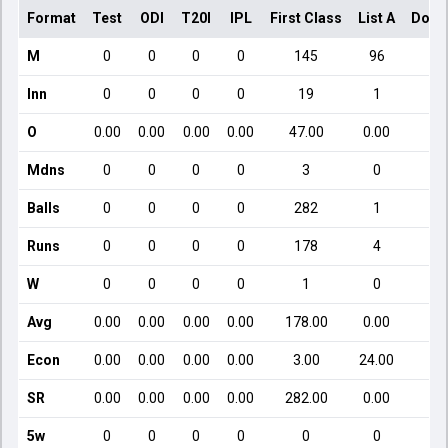
Format
Test
ODI
T20I
IPL
First Class
List A
Dome
M
0
0
0
0
145
96
Inn
0
0
0
0
19
1
O
0.00
0.00
0.00
0.00
47.00
0.00
Mdns
0
0
0
0
3
0
Balls
0
0
0
0
282
1
Runs
0
0
0
0
178
4
W
0
0
0
0
1
0
Avg
0.00
0.00
0.00
0.00
178.00
0.00
Econ
0.00
0.00
0.00
0.00
3.00
24.00
SR
0.00
0.00
0.00
0.00
282.00
0.00
5w
0
0
0
0
0
0