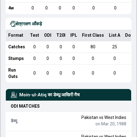
4w
0
0
0
0
0
0
क्षेत्ररक्षण आँकड़े
Format
Test
ODI
T20I
IPL
First Class
List A
Dome
Catches
0
0
0
0
80
25
Stumps
0
0
0
0
0
0
Run
0
0
0
0
0
0
Outs
Moin-ul-Atiq
का डेब्यू/आखिरी मैच
ODI
MATCHES
Pakistan
vs
West Indies
डेब्यू
on Mar 20, 1988
Pakistan
vs
West Indies