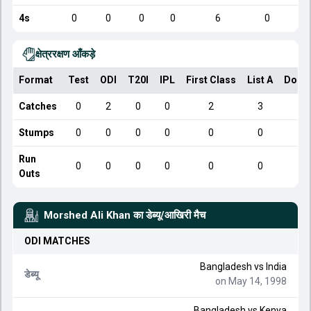
4s
0
0
0
0
6
0
क्षेत्ररक्षण आँकड़े
Format
Test
ODI
T20I
IPL
First Class
List A
Dome
Catches
0
2
0
0
2
3
Stumps
0
0
0
0
0
0
Run
0
0
0
0
0
0
Outs
Morshed Ali Khan
का डेब्यू/आखिरी मैच
ODI
MATCHES
Bangladesh
vs
India
डेब्यू
on May 14, 1998
Bangladesh
vs
Kenya