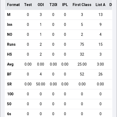
Format
Test
ODI
T20I
IPL
First Class
List A
Dom
M
0
3
0
0
3
13
Inn
0
1
0
0
5
9
NO
0
1
0
0
2
4
Runs
0
2
0
0
75
15
HS
0
2
0
0
32
3
Avg
0.00
0.00
0.00
0.00
25.00
3.00
BF
0
4
0
0
52
26
SR
0.00
50.00
0.00
0.00
0.00
0.00
100
0
0
0
0
0
0
50
0
0
0
0
0
0
6s
0
0
0
0
0
0