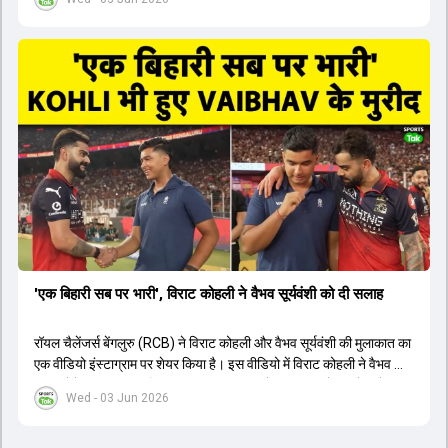
1426 छक्के लगे और 65 बार टीमों ने 200 से ज्यादा का स्कोर बनाया, जो एक
नया रिकॉर्ड है। एक युवा बल्लेबाज ने सबसे ज्यादा रन, छक्के और बेहतरीन
स्ट्राइक रेट के साथ मोस्ट वैल्युएबल प्लेयर का खिताब जीता। इसके अलावा पंजाब
और बेंगलुरु के प्रदर्शन के साथ-साथ लक्ष्य का पीछा करने वाली टीमों की सफलता
के आंकड़ों का भी विश्लेषण किया गया है।
'एक बिहारी सब पर भारी', विराट कोहली ने वैभव सूर्यवंशी को दी सलाह
रॉयल चैलेंजर्स बेंगलुरु (RCB) ने विराट कोहली और वैभव सूर्यवंशी की मुलाकात का
एक वीडियो इंस्टाग्राम पर शेयर किया है। इस वीडियो में विराट कोहली ने वैभव को
सलाह देते हुए कहा, 'एक बिहारी सब पर भारी। बस गेम खत्म।' कोहली ने उन्हें खुद
Wed - 03 Jun 2026
पर विश्वास रखने और नकारात्मक बातों पर ध्यान न देने की सलाह दी। आईपीएल
2026 में वैभव सूर्यवंशी ने 14 मैचों में 776 रन बनाकर ऑरेंज कैप और मोस्ट
वैल्यूएबल प्लेयर का खिताब जीता। अब वैभव इंडिया ए के लिए श्रीलंका में ट्राई