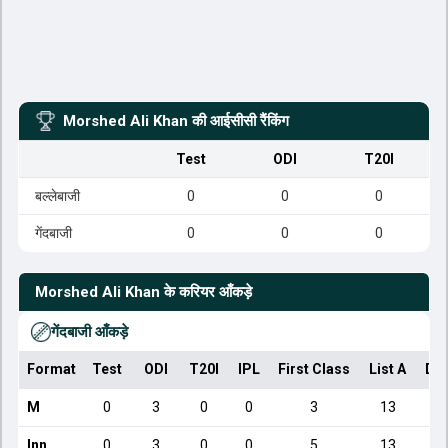
Morshed Ali Khan
की आईसीसी रैंकिंग
Test
ODI
T20I
बल्लेबाजी
0
0
0
गेंदबाजी
0
0
0
Morshed Ali Khan
के करियर आँकड़े
गेंदबाजी आँकड़े
Format
Test
ODI
T20I
IPL
First Class
List A
Do
M
0
3
0
0
3
13
Inn
0
3
0
0
5
13