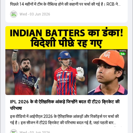
पिछले 14 महीनों में टीम के रीबिल्ड होने की कहानी पर चर्चा की गई है। RCB ने
अपनी पुरानी गलतियों को स्वीकार करते हुए एक नया रिसेट बटन दबाया। टीम
Wed - 03 Jun 2026
मैनेजमेंट में Mo Bobat, Andy Flower, Dinesh Karthik और एनालिस्ट
Freddie Wilde ने मिलकर ऑक्शन की बेहतरीन रणनीति बनाई। इसी रणनीति
के तहत Bhuvneshwar Kumar, Krunal Pandya और Rasikh Salam
जैसे भारतीय खिलाड़ियों को टीम में शामिल किया गया, जिन्होंने शानदार प्रदर्शन
किया। इसके अलावा, Virat Kohli की भूमिका में भी बदलाव देखा गया, जहां वह
अब टीम के युवा खिलाड़ियों के साथ ज्यादा जुड़े हुए नजर आते हैं। कप्तान Rajat
Patidar के नेतृत्व में टीम का कम्युनिकेशन बहुत स्पष्ट रहा है। एनालिस्ट से लेकर
मैनेजमेंट तक, सभी एक ही पेज पर रहते हैं, जिससे मैदान पर कोई कंफ्यूजन नहीं
होता। यही कारण है कि RCB ने लगातार सफलता हासिल की है।
IPL 2026 के वो ऐतिहासिक आंकड़े जिन्होंने बदल दी टी20 क्रिकेट की
परिभाषा
इस वीडियो में आईपीएल 2026 के ऐतिहासिक आंकड़ों और रिकॉर्ड्स पर चर्चा की
गई है। इस सीजन में टी20 क्रिकेट की परिभाषा बदल गई है, जहां पहली बार
भारतीय बल्लेबाजों का स्ट्राइक रेट विदेशी खिलाड़ियों से ज्यादा रहा। पूरे टूर्नामेंट में
Wed - 03 Jun 2026