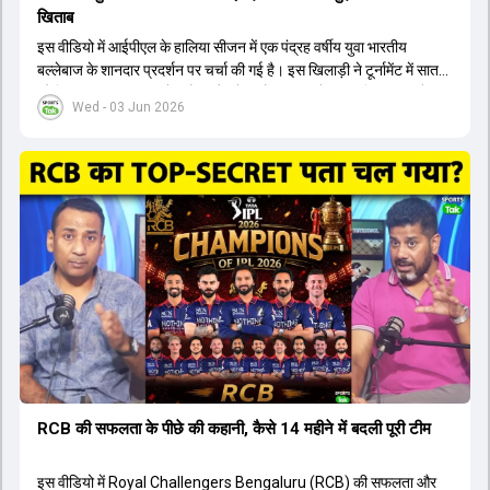
खिताब
इस वीडियो में आईपीएल के हालिया सीजन में एक पंद्रह वर्षीय युवा भारतीय
बल्लेबाज के शानदार प्रदर्शन पर चर्चा की गई है। इस खिलाड़ी ने टूर्नामेंट में सात
सौ छिहत्तर रन बनाकर ऑरेंज कैप और मोस्ट वैल्युएबल प्लेयर का खिताब अपने नाम
Wed - 03 Jun 2026
किया है। वीडियो में बताया गया है कि ऑस्ट्रेलियाई टीम के वर्तमान कप्तान और
इंग्लैंड टीम के पूर्व कप्तान ने इस युवा खिलाड़ी के खेल की सराहना की है।
ऑस्ट्रेलियाई कप्तान के अनुसार, शुरुआत में लोगों को इस खिलाड़ी के प्रदर्शन पर
संदेह था, लेकिन अब उसने खुद को एक बेहतरीन बल्लेबाज साबित कर दिया है जो
गेंद को बाउंड्री के काफी पार मारने की क्षमता रखता है। वहीं, इंग्लैंड के पूर्व कप्तान
ने कहा कि टूर्नामेंट जीतने वाली टीम के अलावा इस सीजन की सबसे बड़ी बात इस
युवा खिलाड़ी का प्रदर्शन रहा है, जिसे देखने के लिए स्टेडियम में भारी भीड़ उमड़ती
थी। शानदार प्रदर्शन के बाद इस युवा खिलाड़ी को श्रीलंका में होने वाली
त्रिकोणीय सीरीज के लिए इंडिया ए टीम में भी शामिल कर लिया गया है।
RCB की सफलता के पीछे की कहानी, कैसे 14 महीने में बदली पूरी टीम
इस वीडियो में Royal Challengers Bengaluru (RCB) की सफलता और