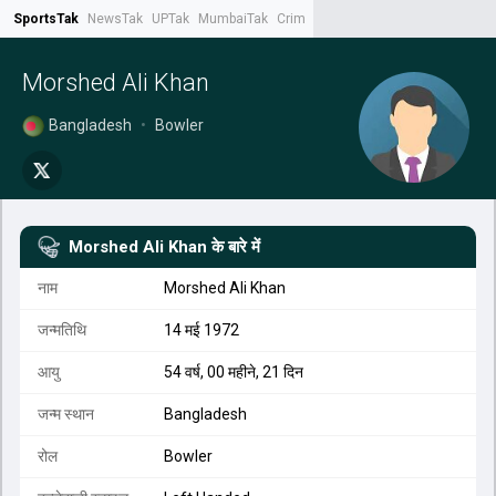
SportsTak
NewsTak
UPTak
MumbaiTak
CrimeTak
Lallantop
AstroTak
Tak.
Morshed Ali Khan
Bangladesh
•
Bowler
Morshed Ali Khan
के बारे में
नाम
Morshed Ali Khan
जन्मतिथि
14 मई 1972
आयु
54 वर्ष, 00 महीने, 21 दिन
जन्म स्थान
Bangladesh
रोल
Bowler