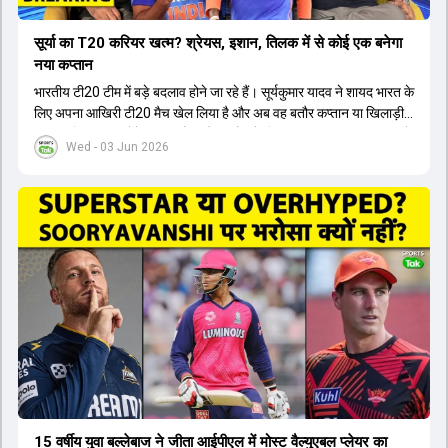
सूर्या का T20 करियर खत्म? श्रेयस, इशान, तिलक में से कोई एक बनेगा
नया कप्तान
भारतीय टी20 टीम में बड़े बदलाव होने जा रहे हैं। सूर्यकुमार यादव ने शायद भारत के
लिए अपना आखिरी टी20 मैच खेल लिया है और अब वह बतौर कप्तान या खिलाड़ी
टीम का हिस्सा नहीं होंगे। आयरलैंड और इंग्लैंड के खिलाफ आगामी टी20 सीरीज के
Wed - 03 Jun 2026
लिए नए कप्तान की तलाश जारी है। इस रेस में श्रेयस अय्यर सबसे आगे चल रहे
हैं। उनके अलावा ईशान किशन और तिलक वर्मा भी कप्तानी के दावेदार हैं। अक्षर
पटेल इस रेस में काफी पीछे हैं, जबकि संजू सैमसन और रजत पाटीदार कप्तानी की
दौड़ से बाहर हैं। आगामी सीरीज के लिए वैभव सूर्यवंशी को तीसरे ओपनर के तौर पर
टीम में शामिल किया जाएगा, जबकि अभिषेक शर्मा और संजू सैमसन पहली पसंद
होंगे। इसके अलावा नीतीश रेड्डी को बतौर ऑलराउंडर ज्यादा मौके मिलेंगे। अजीत
अगरकर की अगुवाई वाली चयन समिति और कोच गौतम गंभीर आगामी टी20 वर्ल्ड
कप और 2028 ओलंपिक के लिए लंबी अवधि का विजन लेकर चल रहे हैं।
15 वर्षीय युवा बल्लेबाज ने जीता आईपीएल में मोस्ट वैल्युएबल प्लेयर का