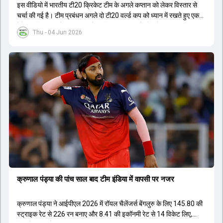
इस वीडियो में भारतीय टी20 क्रिकेट टीम के अगले कप्तान को लेकर विस्तार से
चर्चा की गई है। टीम प्रबंधन अगले दो टी20 वर्ल्ड कप को ध्यान में रखते हुए एक
ऐसे युवा खिलाड़ी को कप्तान बनाने पर विचार कर रहा है जो लंबे समय तक टीम का
Thu - 04 Jun 2026
नेतृत्व कर सके। चर्चा में बताया गया है कि टी20 टीम को टेस्ट और वनडे टीम से
अलग रखा गया है। कप्तानी की रेस में कुछ ऐसे युवा खिलाड़ी शामिल हैं जिनके पास
घरेलू क्रिकेट में कप्तानी का अनुभव है, जबकि कुछ ऐसे भी हैं जिनके पास अनुभव
नहीं है लेकिन उम्र उनके पक्ष में है। दूसरी ओर, कई दिग्गज और अनुभवी खिलाड़ी
इस कप्तानी की दौड़ से बाहर बताए जा रहे हैं। विकेटकीपर की भूमिका को लेकर भी
स्पष्टता दी गई है कि टी20 में ओपनिंग करने वाले विकेटकीपर को ही प्राथमिकता दी
जाएगी। टीम का मुख्य लक्ष्य एक ऐसा कप्तान चुनना है जो अगले चार से आठ साल
तक टीम की कमान संभाल सके।
क्रुणाल पंड्या की पांच साल बाद टीम इंडिया में वापसी पर नजर
क्रुणाल पंड्या ने आईपीएल 2026 में रॉयल चैलेंजर्स बेंगलुरु के लिए 145.80 की
स्ट्राइक रेट से 226 रन बनाए और 8.41 की इकॉनमी रेट से 14 विकेट लिए,