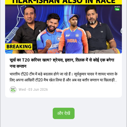
सूर्या का T20 करियर खत्म? श्रेयस, इशान, तिलक में से कोई एक बनेगा
नया कप्तान
भारतीय टी20 टीम में बड़े बदलाव होने जा रहे हैं। सूर्यकुमार यादव ने शायद भारत के
लिए अपना आखिरी टी20 मैच खेल लिया है और अब वह बतौर कप्तान या खिलाड़ी
टीम का हिस्सा नहीं होंगे। आयरलैंड और इंग्लैंड के खिलाफ आगामी टी20 सीरीज के
Wed - 03 Jun 2026
लिए नए कप्तान की तलाश जारी है। इस रेस में श्रेयस अय्यर सबसे आगे चल रहे
हैं। उनके अलावा ईशान किशन और तिलक वर्मा भी कप्तानी के दावेदार हैं। अक्षर
पटेल इस रेस में काफी पीछे हैं, जबकि संजू सैमसन और रजत पाटीदार कप्तानी की
दौड़ से बाहर हैं। आगामी सीरीज के लिए वैभव सूर्यवंशी को तीसरे ओपनर के तौर पर
और देखें
टीम में शामिल किया जाएगा, जबकि अभिषेक शर्मा और संजू सैमसन पहली पसंद
होंगे। इसके अलावा नीतीश रेड्डी को बतौर ऑलराउंडर ज्यादा मौके मिलेंगे। अजीत