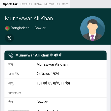
SportsTak
NewsTak
UPTak
MumbaiTak
CrimeTak
Lallantop
AstroTak
Tak.
Munawwar Ali Khan
Bangladesh
•
Bowler
Munawwar Ali Khan
के बारे में
नाम
Munawwar Ali Khan
जन्मतिथि
24 दिसम्बर 1924
आयु
101 वर्ष, 05 महीने, 11 दिन
जन्म स्थान
-
रोल
Bowler