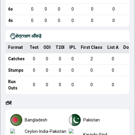
6s
0
0
0
0
0
0
4s
0
0
0
0
0
0
क्षेत्ररक्षण आँकड़े
Format
Test
ODI
T20I
IPL
First Class
List A
Dome
Catches
0
0
0
0
2
0
Stumps
0
0
0
0
0
0
Run
0
0
0
0
0
0
Outs
टीमें
Bangladesh
Pakistan
Ceylon-India-Pakistan
Karachi-Sind