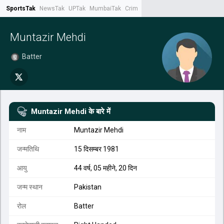
SportsTak
NewsTak
UPTak
MumbaiTak
CrimeTak
Lallantop
AstroTak
Tak.
Muntazir Mehdi
Batter
Muntazir Mehdi
के बारे में
नाम
Muntazir Mehdi
जन्मतिथि
15 दिसम्बर 1981
आयु
44 वर्ष, 05 महीने, 20 दिन
जन्म स्थान
Pakistan
रोल
Batter