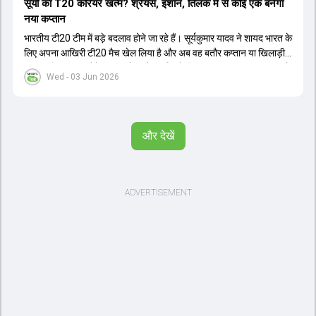
सूर्या का T20 करियर खत्म? श्रेयस, इशान, तिलक में से कोई एक बनेगा
नया कप्तान
भारतीय टी20 टीम में बड़े बदलाव होने जा रहे हैं। सूर्यकुमार यादव ने शायद भारत के
लिए अपना आखिरी टी20 मैच खेल लिया है और अब वह बतौर कप्तान या खिलाड़ी
टीम का हिस्सा नहीं होंगे। आयरलैंड और इंग्लैंड के खिलाफ आगामी टी20 सीरीज के
Wed - 03 Jun 2026
लिए नए कप्तान की तलाश जारी है। इस रेस में श्रेयस अय्यर सबसे आगे चल रहे
हैं। उनके अलावा ईशान किशन और तिलक वर्मा भी कप्तानी के दावेदार हैं। अक्षर
पटेल इस रेस में काफी पीछे हैं, जबकि संजू सैमसन और रजत पाटीदार कप्तानी की
दौड़ से बाहर हैं। आगामी सीरीज के लिए वैभव सूर्यवंशी को तीसरे ओपनर के तौर पर
और देखें
टीम में शामिल किया जाएगा, जबकि अभिषेक शर्मा और संजू सैमसन पहली पसंद
होंगे। इसके अलावा नीतीश रेड्डी को बतौर ऑलराउंडर ज्यादा मौके मिलेंगे। अजीत
अगरकर की अगुवाई वाली चयन समिति और कोच गौतम गंभीर आगामी टी20 वर्ल्ड
कप और 2028 ओलंपिक के लिए लंबी अवधि का विजन लेकर चल रहे हैं।