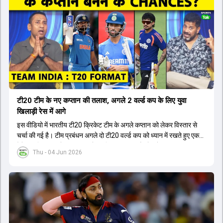
टी20 टीम के नए कप्तान की तलाश, अगले 2 वर्ल्ड कप के लिए युवा
खिलाड़ी रेस में आगे
इस वीडियो में भारतीय टी20 क्रिकेट टीम के अगले कप्तान को लेकर विस्तार से
चर्चा की गई है। टीम प्रबंधन अगले दो टी20 वर्ल्ड कप को ध्यान में रखते हुए एक
ऐसे युवा खिलाड़ी को कप्तान बनाने पर विचार कर रहा है जो लंबे समय तक टीम का
Thu - 04 Jun 2026
नेतृत्व कर सके। चर्चा में बताया गया है कि टी20 टीम को टेस्ट और वनडे टीम से
अलग रखा गया है। कप्तानी की रेस में कुछ ऐसे युवा खिलाड़ी शामिल हैं जिनके पास
घरेलू क्रिकेट में कप्तानी का अनुभव है, जबकि कुछ ऐसे भी हैं जिनके पास अनुभव
नहीं है लेकिन उम्र उनके पक्ष में है। दूसरी ओर, कई दिग्गज और अनुभवी खिलाड़ी
इस कप्तानी की दौड़ से बाहर बताए जा रहे हैं। विकेटकीपर की भूमिका को लेकर भी
स्पष्टता दी गई है कि टी20 में ओपनिंग करने वाले विकेटकीपर को ही प्राथमिकता दी
जाएगी। टीम का मुख्य लक्ष्य एक ऐसा कप्तान चुनना है जो अगले चार से आठ साल