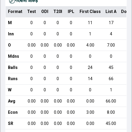
गेंदबाजी आँकड़े
Format
Test
ODI
T20I
IPL
First Class
List A
Dome
M
0
0
0
0
11
17
Inn
0
0
0
0
1
4
O
0.00
0.00
0.00
0.00
4.00
7.00
Mdns
0
0
0
0
0
0
Balls
0
0
0
0
24
45
Runs
0
0
0
0
14
66
W
0
0
0
0
0
1
Avg
0.00
0.00
0.00
0.00
0.00
66.00
Econ
0.00
0.00
0.00
0.00
3.00
8.00
SR
0.00
0.00
0.00
0.00
0.00
45.00