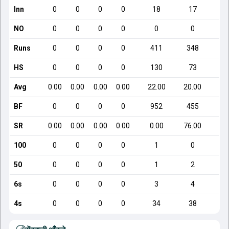
Inn
0
0
0
0
18
17
NO
0
0
0
0
0
0
Runs
0
0
0
0
411
348
HS
0
0
0
0
130
73
Avg
0.00
0.00
0.00
0.00
22.00
20.00
BF
0
0
0
0
952
455
SR
0.00
0.00
0.00
0.00
0.00
76.00
8
100
0
0
0
0
1
0
50
0
0
0
0
1
2
6s
0
0
0
0
3
4
4s
0
0
0
0
34
38