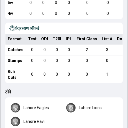
5w
0
0
0
0
0
0
4w
0
0
0
0
0
0
क्षेत्ररक्षण आँकड़े
Format
Test
ODI
T20I
IPL
First Class
List A
Dome
Catches
0
0
0
0
2
3
Stumps
0
0
0
0
0
0
Run
0
0
0
0
0
1
Outs
टीमें
Lahore Eagles
Lahore Lions
Lahore Ravi