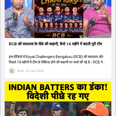
युवा खिलाड़ी का प्रदर्शन रहा है, जिसे देखने के लिए स्टेडियम में भारी भीड़ उमड़ती
थी। शानदार प्रदर्शन के बाद इस युवा खिलाड़ी को श्रीलंका में होने वाली
त्रिकोणीय सीरीज के लिए इंडिया ए टीम में भी शामिल कर लिया गया है।
RCB की सफलता के पीछे की कहानी, कैसे 14 महीने में बदली पूरी टीम
इस वीडियो में Royal Challengers Bengaluru (RCB) की सफलता और
पिछले 14 महीनों में टीम के रीबिल्ड होने की कहानी पर चर्चा की गई है। RCB ने
अपनी पुरानी गलतियों को स्वीकार करते हुए एक नया रिसेट बटन दबाया। टीम
Wed - 03 Jun 2026
मैनेजमेंट में Mo Bobat, Andy Flower, Dinesh Karthik और एनालिस्ट
Freddie Wilde ने मिलकर ऑक्शन की बेहतरीन रणनीति बनाई। इसी रणनीति
के तहत Bhuvneshwar Kumar, Krunal Pandya और Rasikh Salam
जैसे भारतीय खिलाड़ियों को टीम में शामिल किया गया, जिन्होंने शानदार प्रदर्शन
किया। इसके अलावा, Virat Kohli की भूमिका में भी बदलाव देखा गया, जहां वह
अब टीम के युवा खिलाड़ियों के साथ ज्यादा जुड़े हुए नजर आते हैं। कप्तान Rajat
Patidar के नेतृत्व में टीम का कम्युनिकेशन बहुत स्पष्ट रहा है। एनालिस्ट से लेकर
मैनेजमेंट तक, सभी एक ही पेज पर रहते हैं, जिससे मैदान पर कोई कंफ्यूजन नहीं