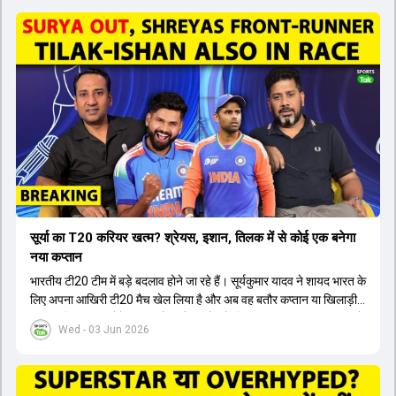
सूर्या का T20 करियर खत्म? श्रेयस, इशान, तिलक में से कोई एक बनेगा
नया कप्तान
भारतीय टी20 टीम में बड़े बदलाव होने जा रहे हैं। सूर्यकुमार यादव ने शायद भारत के
लिए अपना आखिरी टी20 मैच खेल लिया है और अब वह बतौर कप्तान या खिलाड़ी
टीम का हिस्सा नहीं होंगे। आयरलैंड और इंग्लैंड के खिलाफ आगामी टी20 सीरीज के
Wed - 03 Jun 2026
लिए नए कप्तान की तलाश जारी है। इस रेस में श्रेयस अय्यर सबसे आगे चल रहे
हैं। उनके अलावा ईशान किशन और तिलक वर्मा भी कप्तानी के दावेदार हैं। अक्षर
पटेल इस रेस में काफी पीछे हैं, जबकि संजू सैमसन और रजत पाटीदार कप्तानी की
दौड़ से बाहर हैं। आगामी सीरीज के लिए वैभव सूर्यवंशी को तीसरे ओपनर के तौर पर