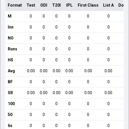
Format
Test
ODI
T20I
IPL
First Class
List A
Dome
M
0
0
0
0
0
0
Inn
0
0
0
0
0
0
NO
0
0
0
0
0
0
Runs
0
0
0
0
0
0
HS
0
0
0
0
0
0
Avg
0.00
0.00
0.00
0.00
0.00
0.00
BF
0
0
0
0
0
0
SR
0.00
0.00
0.00
0.00
0.00
0.00
100
0
0
0
0
0
0
50
0
0
0
0
0
0
6s
0
0
0
0
0
0