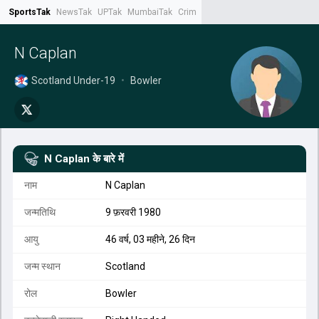
SportsTak
NewsTak
UPTak
MumbaiTak
CrimeTak
Lallantop
AstroTak
Tak.
N Caplan
Scotland Under-19
•
Bowler
N Caplan
के बारे में
नाम
N Caplan
जन्मतिथि
9 फ़रवरी 1980
आयु
46 वर्ष, 03 महीने, 26 दिन
जन्म स्थान
Scotland
रोल
Bowler