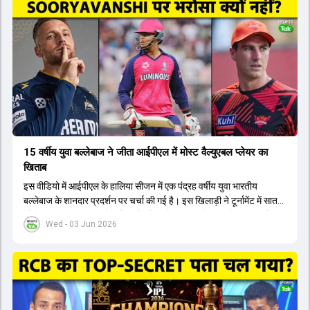
टीम में शामिल किया जाएगा, जबकि अभिषेक शर्मा और संजू सैमसन पहली पसंद
होंगे। इसके अलावा नीतीश रेड्डी को बतौर ऑलराउंडर ज्यादा मौके मिलेंगे। अजीत
अगरकर की अगुवाई वाली चयन समिति और कोच गौतम गंभीर आगामी टी20 वर्ल्ड
कप और 2028 ओलंपिक के लिए लंबी अवधि का विजन लेकर चल रहे हैं।
15 वर्षीय युवा बल्लेबाज ने जीता आईपीएल में मोस्ट वैल्युएबल प्लेयर का
खिताब
इस वीडियो में आईपीएल के हालिया सीजन में एक पंद्रह वर्षीय युवा भारतीय
बल्लेबाज के शानदार प्रदर्शन पर चर्चा की गई है। इस खिलाड़ी ने टूर्नामेंट में सात
सौ छिहत्तर रन बनाकर ऑरेंज कैप और मोस्ट वैल्युएबल प्लेयर का खिताब अपने नाम
Wed - 03 Jun 2026
किया है। वीडियो में बताया गया है कि ऑस्ट्रेलियाई टीम के वर्तमान कप्तान और
इंग्लैंड टीम के पूर्व कप्तान ने इस युवा खिलाड़ी के खेल की सराहना की है।
ऑस्ट्रेलियाई कप्तान के अनुसार, शुरुआत में लोगों को इस खिलाड़ी के प्रदर्शन पर
संदेह था, लेकिन अब उसने खुद को एक बेहतरीन बल्लेबाज साबित कर दिया है जो
गेंद को बाउंड्री के काफी पार मारने की क्षमता रखता है। वहीं, इंग्लैंड के पूर्व कप्तान
ने कहा कि टूर्नामेंट जीतने वाली टीम के अलावा इस सीजन की सबसे बड़ी बात इस