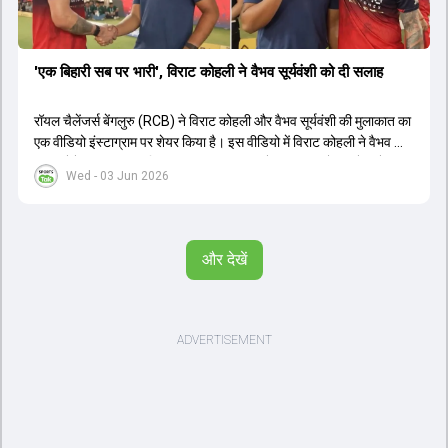
'एक बिहारी सब पर भारी', विराट कोहली ने वैभव सूर्यवंशी को दी सलाह
रॉयल चैलेंजर्स बेंगलुरु (RCB) ने विराट कोहली और वैभव सूर्यवंशी की मुलाकात का
एक वीडियो इंस्टाग्राम पर शेयर किया है। इस वीडियो में विराट कोहली ने वैभव को
सलाह देते हुए कहा, 'एक बिहारी सब पर भारी। बस गेम खत्म।' कोहली ने उन्हें खुद
Wed - 03 Jun 2026
पर विश्वास रखने और नकारात्मक बातों पर ध्यान न देने की सलाह दी। आईपीएल
2026 में वैभव सूर्यवंशी ने 14 मैचों में 776 रन बनाकर ऑरेंज कैप और मोस्ट
वैल्यूएबल प्लेयर का खिताब जीता। अब वैभव इंडिया ए के लिए श्रीलंका में ट्राई
सीरीज खेलेंगे। वहीं, विराट कोहली लंदन रवाना हो गए हैं और अगली वनडे सीरीज में
और देखें
नजर आएंगे।