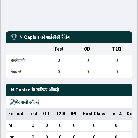
N Caplan
की आईसीसी रैंकिंग
Test
ODI
T20I
बल्लेबाजी
0
0
0
गेंदबाजी
0
0
0
N Caplan
के करियर आँकड़े
गेंदबाजी आँकड़े
Format
Test
ODI
T20I
IPL
First Class
List A
Dome
M
0
0
0
0
0
0
Inn
0
0
0
0
0
0