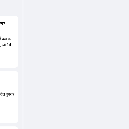
्शन?
ल्ड कप का
ै, जो 14
्रीत बुमराह