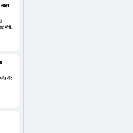
ा लाइव
ले
्राई सीरीज
ला
लैंड दौरे