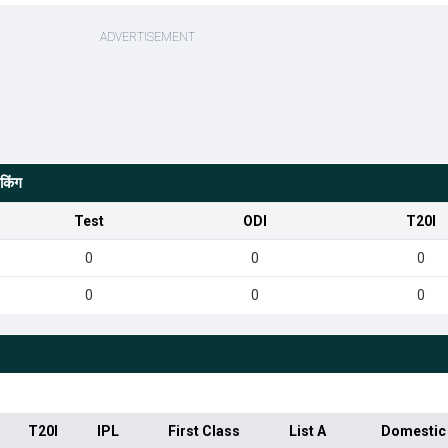
किंग
Test
ODI
T20I
0
0
0
0
0
0
T20I
IPL
First Class
List A
Domestic