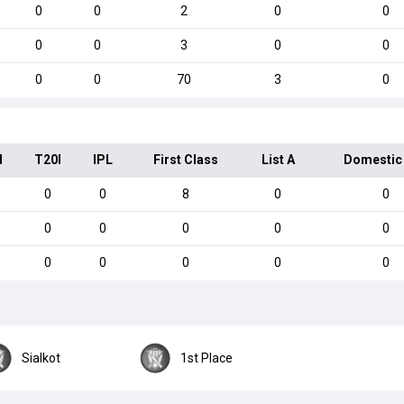
0
0
2
0
0
0
0
3
0
0
0
0
70
3
0
I
T20I
IPL
First Class
List A
Domestic
0
0
8
0
0
0
0
0
0
0
0
0
0
0
0
Sialkot
1st Place