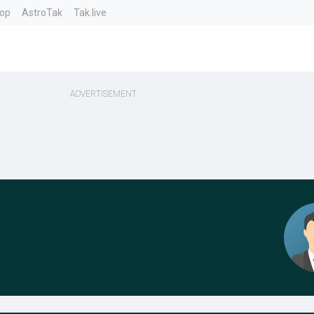
top
AstroTak
Tak.live