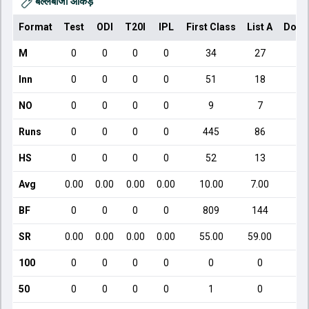
बल्लेबाजी आँकड़े
Format
Test
ODI
T20I
IPL
First Class
List A
Dome
M
0
0
0
0
34
27
Inn
0
0
0
0
51
18
NO
0
0
0
0
9
7
Runs
0
0
0
0
445
86
HS
0
0
0
0
52
13
Avg
0.00
0.00
0.00
0.00
10.00
7.00
1
BF
0
0
0
0
809
144
SR
0.00
0.00
0.00
0.00
55.00
59.00
9
100
0
0
0
0
0
0
50
0
0
0
0
1
0