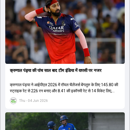
नहीं है लेकिन उम्र उनके पक्ष में है। दूसरी ओर, कई दिग्गज और अनुभवी खिलाड़ी
इस कप्तानी की दौड़ से बाहर बताए जा रहे हैं। विकेटकीपर की भूमिका को लेकर भी
स्पष्टता दी गई है कि टी20 में ओपनिंग करने वाले विकेटकीपर को ही प्राथमिकता दी
जाएगी। टीम का मुख्य लक्ष्य एक ऐसा कप्तान चुनना है जो अगले चार से आठ साल
तक टीम की कमान संभाल सके।
क्रुणाल पंड्या की पांच साल बाद टीम इंडिया में वापसी पर नजर
क्रुणाल पंड्या ने आईपीएल 2026 में रॉयल चैलेंजर्स बेंगलुरु के लिए 145.80 की
स्ट्राइक रेट से 226 रन बनाए और 8.41 की इकॉनमी रेट से 14 विकेट लिए,
जिससे RCB ने अपना लगातार दूसरा IPL टाइटल जीता.
Thu - 04 Jun 2026