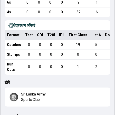
6s
0
0
0
0
9
1
4s
0
0
0
0
52
6
क्षेत्ररक्षण आँकड़े
Format
Test
ODI
T20I
IPL
First Class
List A
Dome
Catches
0
0
0
0
19
5
Stumps
0
0
0
0
0
0
Run
0
0
0
0
1
2
Outs
टीमें
Sri Lanka Army
Sports Club