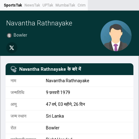
SportsTak
NewsTak
UPTak
MumbaiTak
CrimeTak
Lallantop
AstroTak
Tak.
Navantha Rathnayake
Bowler
Navantha Rathnayake
के बारे में
नाम
Navantha Rathnayake
जन्मतिथि
9 फ़रवरी 1979
आयु
47 वर्ष, 03 महीने, 26 दिन
जन्म स्थान
Sri Lanka
रोल
Bowler