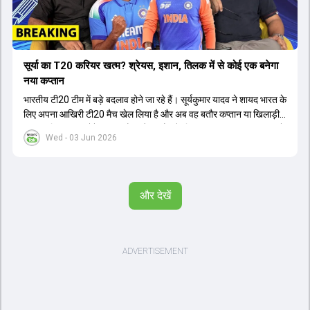
सूर्या का T20 करियर खत्म? श्रेयस, इशान, तिलक में से कोई एक बनेगा
नया कप्तान
भारतीय टी20 टीम में बड़े बदलाव होने जा रहे हैं। सूर्यकुमार यादव ने शायद भारत के
लिए अपना आखिरी टी20 मैच खेल लिया है और अब वह बतौर कप्तान या खिलाड़ी
टीम का हिस्सा नहीं होंगे। आयरलैंड और इंग्लैंड के खिलाफ आगामी टी20 सीरीज के
Wed - 03 Jun 2026
लिए नए कप्तान की तलाश जारी है। इस रेस में श्रेयस अय्यर सबसे आगे चल रहे
हैं। उनके अलावा ईशान किशन और तिलक वर्मा भी कप्तानी के दावेदार हैं। अक्षर
पटेल इस रेस में काफी पीछे हैं, जबकि संजू सैमसन और रजत पाटीदार कप्तानी की
दौड़ से बाहर हैं। आगामी सीरीज के लिए वैभव सूर्यवंशी को तीसरे ओपनर के तौर पर
और देखें
टीम में शामिल किया जाएगा, जबकि अभिषेक शर्मा और संजू सैमसन पहली पसंद
होंगे। इसके अलावा नीतीश रेड्डी को बतौर ऑलराउंडर ज्यादा मौके मिलेंगे। अजीत
अगरकर की अगुवाई वाली चयन समिति और कोच गौतम गंभीर आगामी टी20 वर्ल्ड
कप और 2028 ओलंपिक के लिए लंबी अवधि का विजन लेकर चल रहे हैं।