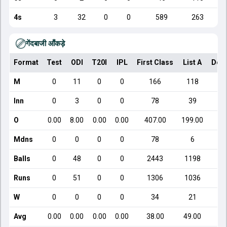
4s
3
32
0
0
589
263
गेंदबाजी आँकड़े
Format
Test
ODI
T20I
IPL
First Class
List A
Dom
M
0
11
0
0
166
118
Inn
0
3
0
0
78
39
O
0.00
8.00
0.00
0.00
407.00
199.00
Mdns
0
0
0
0
78
6
Balls
0
48
0
0
2443
1198
Runs
0
51
0
0
1306
1036
W
0
0
0
0
34
21
Avg
0.00
0.00
0.00
0.00
38.00
49.00