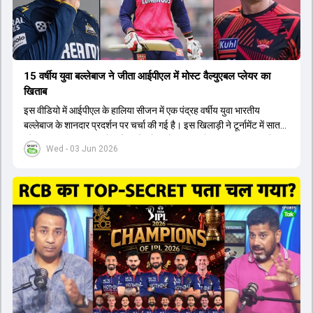
15 वर्षीय युवा बल्लेबाज ने जीता आईपीएल में मोस्ट वैल्युएबल प्लेयर का
खिताब
इस वीडियो में आईपीएल के हालिया सीजन में एक पंद्रह वर्षीय युवा भारतीय
बल्लेबाज के शानदार प्रदर्शन पर चर्चा की गई है। इस खिलाड़ी ने टूर्नामेंट में सात
सौ छिहत्तर रन बनाकर ऑरेंज कैप और मोस्ट वैल्युएबल प्लेयर का खिताब अपने नाम
Wed - 03 Jun 2026
किया है। वीडियो में बताया गया है कि ऑस्ट्रेलियाई टीम के वर्तमान कप्तान और
इंग्लैंड टीम के पूर्व कप्तान ने इस युवा खिलाड़ी के खेल की सराहना की है।
ऑस्ट्रेलियाई कप्तान के अनुसार, शुरुआत में लोगों को इस खिलाड़ी के प्रदर्शन पर
संदेह था, लेकिन अब उसने खुद को एक बेहतरीन बल्लेबाज साबित कर दिया है जो
गेंद को बाउंड्री के काफी पार मारने की क्षमता रखता है। वहीं, इंग्लैंड के पूर्व कप्तान
ने कहा कि टूर्नामेंट जीतने वाली टीम के अलावा इस सीजन की सबसे बड़ी बात इस
युवा खिलाड़ी का प्रदर्शन रहा है, जिसे देखने के लिए स्टेडियम में भारी भीड़ उमड़ती
थी। शानदार प्रदर्शन के बाद इस युवा खिलाड़ी को श्रीलंका में होने वाली
त्रिकोणीय सीरीज के लिए इंडिया ए टीम में भी शामिल कर लिया गया है।