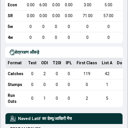
Econ
0.00
6.00
0.00
0.00
3.00
5.00
SR
0.00
0.00
0.00
0.00
71.00
57.00
5w
0
0
0
0
0
0
4w
0
0
0
0
0
0
क्षेत्ररक्षण आँकड़े
Format
Test
ODI
T20I
IPL
First Class
List A
Dome
Catches
0
2
0
0
119
42
Stumps
0
0
0
0
0
1
Run
0
1
0
0
2
5
Outs
Naved Latif
का डेब्यू/आखिरी मैच