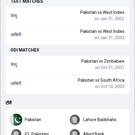
TEST
MATCHES
Pakistan
vs
West Indies
डेब्यू
on Jan 31, 2002
Pakistan
vs
West Indies
आखिरी
on Jan 31, 2002
ODI
MATCHES
Pakistan
vs
Zimbabwe
डेब्यू
on Oct 31, 2001
Pakistan
vs
South Africa
आखिरी
on Oct 10, 2003
टीमें
Pakistan
Lahore Badshahs
ICL Pakistani
Allied Bank