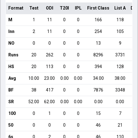
Format
Test
ODI
T20I
IPL
First Class
List A
Dom
M
1
11
0
0
166
118
Inn
2
11
0
0
254
105
NO
0
0
0
0
13
9
Runs
20
262
0
0
8296
3731
HS
20
113
0
0
394
128
Avg
10.00
23.00
0.00
0.00
34.00
38.00
BF
38
417
0
0
7876
3348
SR
52.00
62.00
0.00
0.00
0.00
0.00
100
0
1
0
0
15
7
50
0
0
0
0
46
21
6s
0
2
0
0
46
110