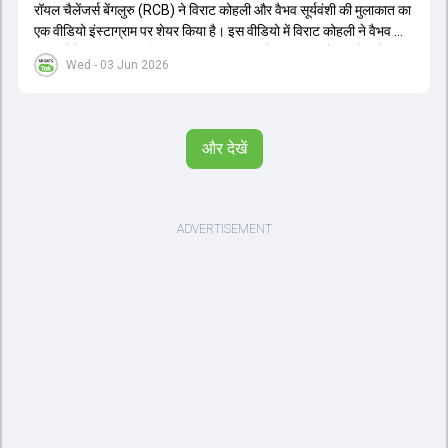
रॉयल चैलेंजर्स बेंगलुरु (RCB) ने विराट कोहली और वैभव सूर्यवंशी की मुलाकात का
एक वीडियो इंस्टाग्राम पर शेयर किया है। इस वीडियो में विराट कोहली ने वैभव को
सलाह देते हुए कहा, 'एक बिहारी सब पर भारी। बस गेम खत्म।' कोहली ने उन्हें खुद
Wed - 03 Jun 2026
पर विश्वास रखने और नकारात्मक बातों पर ध्यान न देने की सलाह दी। आईपीएल
2026 में वैभव सूर्यवंशी ने 14 मैचों में 776 रन बनाकर ऑरेंज कैप और मोस्ट
वैल्यूएबल प्लेयर का खिताब जीता। अब वैभव इंडिया ए के लिए श्रीलंका में ट्राई
सीरीज खेलेंगे। वहीं, विराट कोहली लंदन रवाना हो गए हैं और अगली वनडे सीरीज में
और देखें
नजर आएंगे।