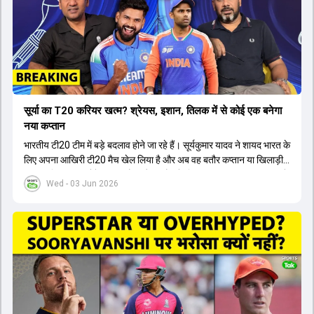
सूर्या का T20 करियर खत्म? श्रेयस, इशान, तिलक में से कोई एक बनेगा
नया कप्तान
भारतीय टी20 टीम में बड़े बदलाव होने जा रहे हैं। सूर्यकुमार यादव ने शायद भारत के
लिए अपना आखिरी टी20 मैच खेल लिया है और अब वह बतौर कप्तान या खिलाड़ी
टीम का हिस्सा नहीं होंगे। आयरलैंड और इंग्लैंड के खिलाफ आगामी टी20 सीरीज के
Wed - 03 Jun 2026
लिए नए कप्तान की तलाश जारी है। इस रेस में श्रेयस अय्यर सबसे आगे चल रहे
हैं। उनके अलावा ईशान किशन और तिलक वर्मा भी कप्तानी के दावेदार हैं। अक्षर
पटेल इस रेस में काफी पीछे हैं, जबकि संजू सैमसन और रजत पाटीदार कप्तानी की
दौड़ से बाहर हैं। आगामी सीरीज के लिए वैभव सूर्यवंशी को तीसरे ओपनर के तौर पर
टीम में शामिल किया जाएगा, जबकि अभिषेक शर्मा और संजू सैमसन पहली पसंद
होंगे। इसके अलावा नीतीश रेड्डी को बतौर ऑलराउंडर ज्यादा मौके मिलेंगे। अजीत
अगरकर की अगुवाई वाली चयन समिति और कोच गौतम गंभीर आगामी टी20 वर्ल्ड
कप और 2028 ओलंपिक के लिए लंबी अवधि का विजन लेकर चल रहे हैं।