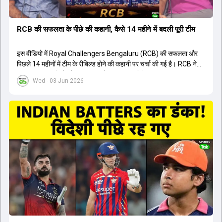
RCB की सफलता के पीछे की कहानी, कैसे 14 महीने में बदली पूरी टीम
इस वीडियो में Royal Challengers Bengaluru (RCB) की सफलता और
पिछले 14 महीनों में टीम के रीबिल्ड होने की कहानी पर चर्चा की गई है। RCB ने
अपनी पुरानी गलतियों को स्वीकार करते हुए एक नया रिसेट बटन दबाया। टीम
Wed - 03 Jun 2026
मैनेजमेंट में Mo Bobat, Andy Flower, Dinesh Karthik और एनालिस्ट
Freddie Wilde ने मिलकर ऑक्शन की बेहतरीन रणनीति बनाई। इसी रणनीति
के तहत Bhuvneshwar Kumar, Krunal Pandya और Rasikh Salam
जैसे भारतीय खिलाड़ियों को टीम में शामिल किया गया, जिन्होंने शानदार प्रदर्शन
किया। इसके अलावा, Virat Kohli की भूमिका में भी बदलाव देखा गया, जहां वह
अब टीम के युवा खिलाड़ियों के साथ ज्यादा जुड़े हुए नजर आते हैं। कप्तान Rajat
Patidar के नेतृत्व में टीम का कम्युनिकेशन बहुत स्पष्ट रहा है। एनालिस्ट से लेकर
मैनेजमेंट तक, सभी एक ही पेज पर रहते हैं, जिससे मैदान पर कोई कंफ्यूजन नहीं
होता। यही कारण है कि RCB ने लगातार सफलता हासिल की है।