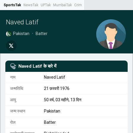
SportsTak
NewsTak
UPTak
MumbaiTak
CrimeTak
Lallantop
AstroTak
Tak.
Naved Latif
Pakistan
•
Batter
Naved Latif
के बारे में
नाम
Naved Latif
जन्मतिथि
21 फ़रवरी 1976
आयु
50 वर्ष, 03 महीने, 13 दिन
जन्म स्थान
Pakistan
रोल
Batter