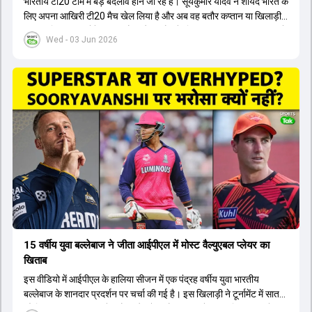
भारतीय टी20 टीम में बड़े बदलाव होने जा रहे हैं। सूर्यकुमार यादव ने शायद भारत के
लिए अपना आखिरी टी20 मैच खेल लिया है और अब वह बतौर कप्तान या खिलाड़ी
टीम का हिस्सा नहीं होंगे। आयरलैंड और इंग्लैंड के खिलाफ आगामी टी20 सीरीज के
Wed - 03 Jun 2026
लिए नए कप्तान की तलाश जारी है। इस रेस में श्रेयस अय्यर सबसे आगे चल रहे
हैं। उनके अलावा ईशान किशन और तिलक वर्मा भी कप्तानी के दावेदार हैं। अक्षर
पटेल इस रेस में काफी पीछे हैं, जबकि संजू सैमसन और रजत पाटीदार कप्तानी की
दौड़ से बाहर हैं। आगामी सीरीज के लिए वैभव सूर्यवंशी को तीसरे ओपनर के तौर पर
टीम में शामिल किया जाएगा, जबकि अभिषेक शर्मा और संजू सैमसन पहली पसंद
होंगे। इसके अलावा नीतीश रेड्डी को बतौर ऑलराउंडर ज्यादा मौके मिलेंगे। अजीत
अगरकर की अगुवाई वाली चयन समिति और कोच गौतम गंभीर आगामी टी20 वर्ल्ड
कप और 2028 ओलंपिक के लिए लंबी अवधि का विजन लेकर चल रहे हैं।
15 वर्षीय युवा बल्लेबाज ने जीता आईपीएल में मोस्ट वैल्युएबल प्लेयर का
खिताब
इस वीडियो में आईपीएल के हालिया सीजन में एक पंद्रह वर्षीय युवा भारतीय
बल्लेबाज के शानदार प्रदर्शन पर चर्चा की गई है। इस खिलाड़ी ने टूर्नामेंट में सात
सौ छिहत्तर रन बनाकर ऑरेंज कैप और मोस्ट वैल्युएबल प्लेयर का खिताब अपने नाम