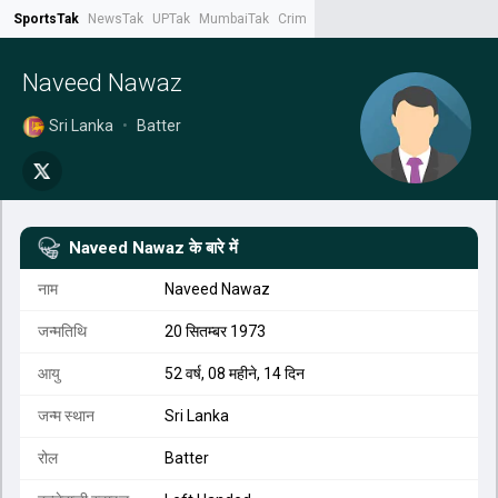
SportsTak
NewsTak
UPTak
MumbaiTak
CrimeTak
Lallantop
AstroTak
Tak.
Naveed Nawaz
Sri Lanka
•
Batter
Naveed Nawaz
के बारे में
नाम
Naveed Nawaz
जन्मतिथि
20 सितम्बर 1973
आयु
52 वर्ष, 08 महीने, 14 दिन
जन्म स्थान
Sri Lanka
रोल
Batter