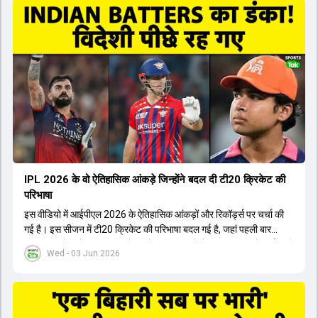
के तहत Bhuvneshwar Kumar, Krunal Pandya और Rasikh Salam
जैसे भारतीय खिलाड़ियों को टीम में शामिल किया गया, जिन्होंने शानदार प्रदर्शन
किया। इसके अलावा, Virat Kohli की भूमिका में भी बदलाव देखा गया, जहां वह
अब टीम के युवा खिलाड़ियों के साथ ज्यादा जुड़े हुए नजर आते हैं। कप्तान Rajat
Patidar के नेतृत्व में टीम का कम्युनिकेशन बहुत स्पष्ट रहा है। एनालिस्ट से लेकर
मैनेजमेंट तक, सभी एक ही पेज पर रहते हैं, जिससे मैदान पर कोई कंफ्यूजन नहीं
होता। यही कारण है कि RCB ने लगातार सफलता हासिल की है।
IPL 2026 के वो ऐतिहासिक आंकड़े जिन्होंने बदल दी टी20 क्रिकेट की
परिभाषा
इस वीडियो में आईपीएल 2026 के ऐतिहासिक आंकड़ों और रिकॉर्ड्स पर चर्चा की
गई है। इस सीजन में टी20 क्रिकेट की परिभाषा बदल गई है, जहां पहली बार
भारतीय बल्लेबाजों का स्ट्राइक रेट विदेशी खिलाड़ियों से ज्यादा रहा। पूरे टूर्नामेंट में
Wed - 03 Jun 2026
1426 छक्के लगे और 65 बार टीमों ने 200 से ज्यादा का स्कोर बनाया, जो एक
नया रिकॉर्ड है। एक युवा बल्लेबाज ने सबसे ज्यादा रन, छक्के और बेहतरीन
स्ट्राइक रेट के साथ मोस्ट वैल्युएबल प्लेयर का खिताब जीता। इसके अलावा पंजाब
और बेंगलुरु के प्रदर्शन के साथ-साथ लक्ष्य का पीछा करने वाली टीमों की सफलता