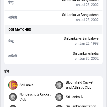
डेब्यू
on Jul 28, 2002
Sri Lanka
vs
Bangladesh
आखिरी
on Jul 28, 2002
ODI
MATCHES
Sri Lanka
vs
Zimbabwe
डेब्यू
on Jan 26, 1998
Sri Lanka
vs
India
आखिरी
on Jun 30, 2002
टीमें
Bloomfield Cricket
Sri Lanka
and Athletic Club
Nondescripts Cricket
Sri Lanka A
Club
Sri Lankan Invitation