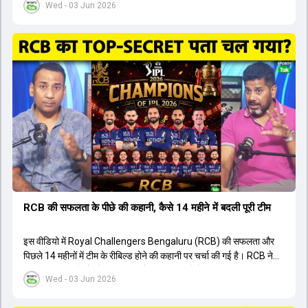
Wed - 03 Jun 2026
किया है। वीडियो में बताया गया है कि ऑस्ट्रेलियाई टीम के वर्तमान कप्तान और
इंग्लैंड टीम के पूर्व कप्तान ने इस युवा खिलाड़ी के खेल की सराहना की है।
ऑस्ट्रेलियाई कप्तान के अनुसार, शुरुआत में लोगों को इस खिलाड़ी के प्रदर्शन पर
संदेह था, लेकिन अब उसने खुद को एक बेहतरीन बल्लेबाज साबित कर दिया है जो
गेंद को बाउंड्री के काफी पार मारने की क्षमता रखता है। वहीं, इंग्लैंड के पूर्व कप्तान
ने कहा कि टूर्नामेंट जीतने वाली टीम के अलावा इस सीजन की सबसे बड़ी बात इस
युवा खिलाड़ी का प्रदर्शन रहा है, जिसे देखने के लिए स्टेडियम में भारी भीड़ उमड़ती
थी। शानदार प्रदर्शन के बाद इस युवा खिलाड़ी को श्रीलंका में होने वाली
त्रिकोणीय सीरीज के लिए इंडिया ए टीम में भी शामिल कर लिया गया है।
RCB की सफलता के पीछे की कहानी, कैसे 14 महीने में बदली पूरी टीम
इस वीडियो में Royal Challengers Bengaluru (RCB) की सफलता और
पिछले 14 महीनों में टीम के रीबिल्ड होने की कहानी पर चर्चा की गई है। RCB ने
अपनी पुरानी गलतियों को स्वीकार करते हुए एक नया रिसेट बटन दबाया। टीम
Wed - 03 Jun 2026
मैनेजमेंट में Mo Bobat, Andy Flower, Dinesh Karthik और एनालिस्ट
Freddie Wilde ने मिलकर ऑक्शन की बेहतरीन रणनीति बनाई। इसी रणनीति