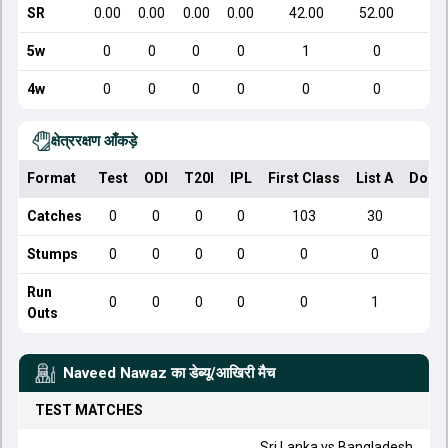
SR
0.00
0.00
0.00
0.00
42.00
52.00
5w
0
0
0
0
1
0
4w
0
0
0
0
0
0
क्षेत्ररक्षण आँकड़े
Format
Test
ODI
T20I
IPL
First Class
List A
Dome
Catches
0
0
0
0
103
30
Stumps
0
0
0
0
0
0
Run
0
0
0
0
0
1
Outs
Naveed Nawaz
का डेब्यू/आखिरी मैच
TEST
MATCHES
Sri Lanka
vs
Bangladesh