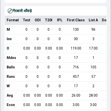
गेंदबाजी आँकड़े
Format
Test
ODI
T20I
IPL
First Class
List A
Dome
M
0
0
0
0
130
96
Inn
0
0
0
0
30
3
O
0.00
0.00
0.00
0.00
119.00
17.00
Mdns
0
0
0
0
17
1
Balls
0
0
0
0
716
105
Runs
0
0
0
0
457
57
W
0
0
0
0
17
2
Avg
0.00
0.00
0.00
0.00
26.00
28.00
Econ
0.00
0.00
0.00
0.00
3.00
3.00