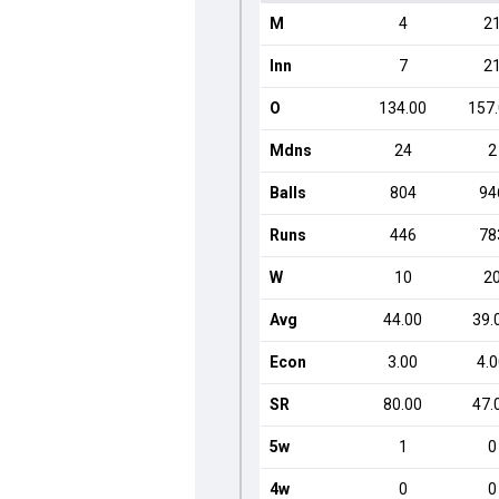
M
4
2
Inn
7
2
O
134.00
157
Mdns
24
2
Balls
804
94
Runs
446
78
W
10
2
Avg
44.00
39.
Econ
3.00
4.
SR
80.00
47.
5w
1
0
4w
0
0