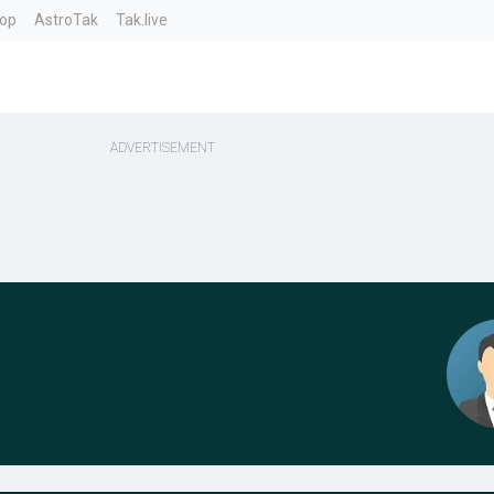
top
AstroTak
Tak.live