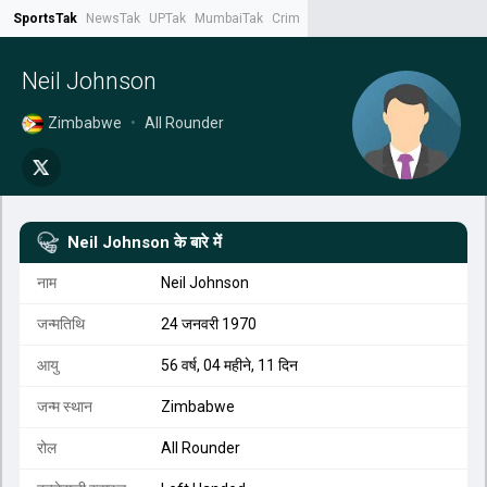
SportsTak
NewsTak
UPTak
MumbaiTak
CrimeTak
Lallantop
AstroTak
Tak.
Neil Johnson
Zimbabwe
•
All Rounder
Neil Johnson
के बारे में
नाम
Neil Johnson
जन्मतिथि
24 जनवरी 1970
आयु
56 वर्ष, 04 महीने, 11 दिन
जन्म स्थान
Zimbabwe
रोल
All Rounder