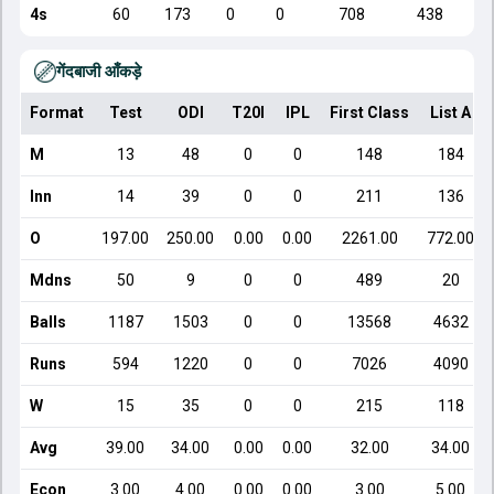
4s
60
173
0
0
708
438
गेंदबाजी आँकड़े
Format
Test
ODI
T20I
IPL
First Class
List A
M
13
48
0
0
148
184
Inn
14
39
0
0
211
136
O
197.00
250.00
0.00
0.00
2261.00
772.00
Mdns
50
9
0
0
489
20
Balls
1187
1503
0
0
13568
4632
Runs
594
1220
0
0
7026
4090
W
15
35
0
0
215
118
Avg
39.00
34.00
0.00
0.00
32.00
34.00
Econ
3.00
4.00
0.00
0.00
3.00
5.00