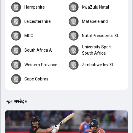
Hampshire
KwaZulu Natal
Leicestershire
Matabeleland
MCC
Natal President's XI
University Sport
South Africa A
South Africa
Western Province
Zimbabwe Inv XI
Cape Cobras
न्यूज अपडेट्स