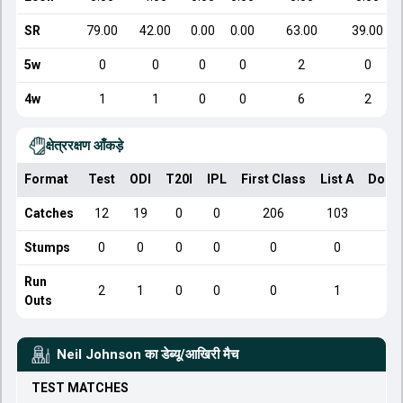
SR
79.00
42.00
0.00
0.00
63.00
39.00
5w
0
0
0
0
2
0
4w
1
1
0
0
6
2
क्षेत्ररक्षण आँकड़े
Format
Test
ODI
T20I
IPL
First Class
List A
Dome
Catches
12
19
0
0
206
103
Stumps
0
0
0
0
0
0
Run
2
1
0
0
0
1
Outs
Neil Johnson
का डेब्यू/आखिरी मैच
TEST
MATCHES