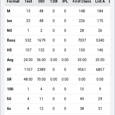
Format
Test
ODI
T20I
IPL
First Class
List A
Dom
M
13
48
0
0
148
184
Inn
23
48
0
0
226
175
NO
1
2
0
0
28
26
Runs
532
1679
0
0
7037
5340
HS
107
132
0
0
150
146
Avg
24.00
36.00
0.00
0.00
35.00
35.00
BF
1107
2389
0
0
9561
6857
SR
48.00
70.00
0.00
0.00
0.00
0.00
100
1
4
0
0
10
9
50
4
11
0
0
49
29
6s
4
12
0
0
38
31