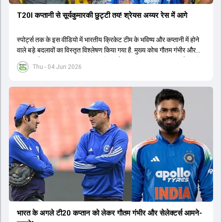
T20I कप्तानी से सूर्यकुमारकी छुट्टी तय! श्रेयस अय्यर रेस में आगे
स्पोर्ट्स तक के इस वीडियो में भारतीय क्रिकेट टीम के भविष्य और कप्तानी में होने
वाले बड़े बदलावों का विस्तृत विश्लेषण किया गया है. मुख्य कोच गौतम गंभीर और
चयनकर्ता अजीत अगरकर 2027 वनडे वर्ल्ड कप और 2028 टी20 वर्ल्ड कप के
Thu - 04 Jun 2026
लिए दीर्घकालिक योजना बना रहे हैं. चर्चा के अनुसार, सूर्यकुमार यादव के स्थान पर
श्रेयस अय्यर को टी20 टीम का नया कप्तान नियुक्त किया जा सकता है, जबकि
तिलक वर्मा और ईशान किशन उपकप्तानी की रेस में हैं. हार्दिक पंड्या की फिटनेस
चिंताओं के बीच नीतीश कुमार रेड्डी को उनके बैकअप के तौर पर तैयार किया जा
रहा है. वीडियो में वैभव सूर्यवंशी के डेब्यू, अभिषेक शर्मा और संजू सैमसन की ओपनिंग
भूमिका और टेस्ट क्रिकेट के भविष्य पर भी प्रकाश डाला गया है. इसके अतिरिक्त,
ईएसपीएन की 21वीं सदी के टॉप 25 क्रिकेटर्स की सूची, इम्पैक्ट प्लेयर रूल का
ऑलराउंडर्स पर प्रभाव और भारत-अफगानिस्तान टेस्ट मैच जैसे महत्वपूर्ण विषयों
पर तथ्यात्मक जानकारी साझा की गई है.
भारत के अगले टी20 कप्तान को लेकर गौतम गंभीर और सेलेक्टर्स आमने-