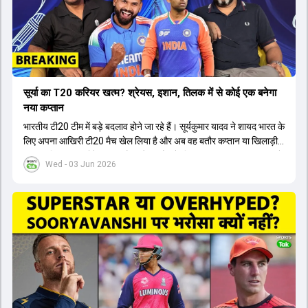
सूर्या का T20 करियर खत्म? श्रेयस, इशान, तिलक में से कोई एक बनेगा
नया कप्तान
भारतीय टी20 टीम में बड़े बदलाव होने जा रहे हैं। सूर्यकुमार यादव ने शायद भारत के
लिए अपना आखिरी टी20 मैच खेल लिया है और अब वह बतौर कप्तान या खिलाड़ी
टीम का हिस्सा नहीं होंगे। आयरलैंड और इंग्लैंड के खिलाफ आगामी टी20 सीरीज के
Wed - 03 Jun 2026
लिए नए कप्तान की तलाश जारी है। इस रेस में श्रेयस अय्यर सबसे आगे चल रहे
हैं। उनके अलावा ईशान किशन और तिलक वर्मा भी कप्तानी के दावेदार हैं। अक्षर
पटेल इस रेस में काफी पीछे हैं, जबकि संजू सैमसन और रजत पाटीदार कप्तानी की
दौड़ से बाहर हैं। आगामी सीरीज के लिए वैभव सूर्यवंशी को तीसरे ओपनर के तौर पर
टीम में शामिल किया जाएगा, जबकि अभिषेक शर्मा और संजू सैमसन पहली पसंद
होंगे। इसके अलावा नीतीश रेड्डी को बतौर ऑलराउंडर ज्यादा मौके मिलेंगे। अजीत
अगरकर की अगुवाई वाली चयन समिति और कोच गौतम गंभीर आगामी टी20 वर्ल्ड
कप और 2028 ओलंपिक के लिए लंबी अवधि का विजन लेकर चल रहे हैं।