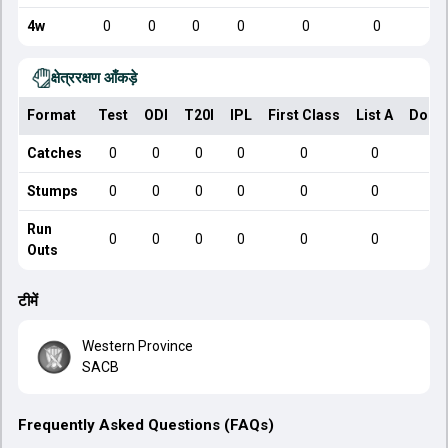
4w
0
0
0
0
0
0
क्षेत्ररक्षण आँकड़े
Format
Test
ODI
T20I
IPL
First Class
List A
Dome
Catches
0
0
0
0
0
0
Stumps
0
0
0
0
0
0
Run
0
0
0
0
0
0
Outs
टीमें
Western Province
SACB
Frequently Asked Questions (FAQs)