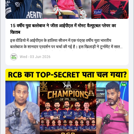
15 वर्षीय युवा बल्लेबाज ने जीता आईपीएल में मोस्ट वैल्युएबल प्लेयर का
खिताब
इस वीडियो में आईपीएल के हालिया सीजन में एक पंद्रह वर्षीय युवा भारतीय
बल्लेबाज के शानदार प्रदर्शन पर चर्चा की गई है। इस खिलाड़ी ने टूर्नामेंट में सात
सौ छिहत्तर रन बनाकर ऑरेंज कैप और मोस्ट वैल्युएबल प्लेयर का खिताब अपने नाम
Wed - 03 Jun 2026
किया है। वीडियो में बताया गया है कि ऑस्ट्रेलियाई टीम के वर्तमान कप्तान और
इंग्लैंड टीम के पूर्व कप्तान ने इस युवा खिलाड़ी के खेल की सराहना की है।
ऑस्ट्रेलियाई कप्तान के अनुसार, शुरुआत में लोगों को इस खिलाड़ी के प्रदर्शन पर
संदेह था, लेकिन अब उसने खुद को एक बेहतरीन बल्लेबाज साबित कर दिया है जो
गेंद को बाउंड्री के काफी पार मारने की क्षमता रखता है। वहीं, इंग्लैंड के पूर्व कप्तान
ने कहा कि टूर्नामेंट जीतने वाली टीम के अलावा इस सीजन की सबसे बड़ी बात इस
युवा खिलाड़ी का प्रदर्शन रहा है, जिसे देखने के लिए स्टेडियम में भारी भीड़ उमड़ती
थी। शानदार प्रदर्शन के बाद इस युवा खिलाड़ी को श्रीलंका में होने वाली
त्रिकोणीय सीरीज के लिए इंडिया ए टीम में भी शामिल कर लिया गया है।