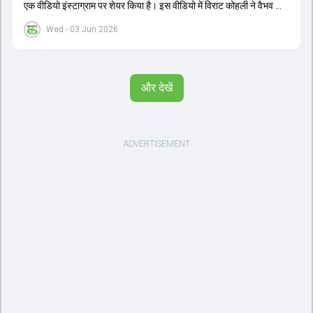
एक वीडियो इंस्टाग्राम पर शेयर किया है। इस वीडियो में विराट कोहली ने वैभव को
सलाह देते हुए कहा, 'एक बिहारी सब पर भारी। बस गेम खत्म।' कोहली ने उन्हें खुद
Wed - 03 Jun 2026
पर विश्वास रखने और नकारात्मक बातों पर ध्यान न देने की सलाह दी। आईपीएल
2026 में वैभव सूर्यवंशी ने 14 मैचों में 776 रन बनाकर ऑरेंज कैप और मोस्ट
वैल्यूएबल प्लेयर का खिताब जीता। अब वैभव इंडिया ए के लिए श्रीलंका में ट्राई
सीरीज खेलेंगे। वहीं, विराट कोहली लंदन रवाना हो गए हैं और अगली वनडे सीरीज में
और देखें
नजर आएंगे।