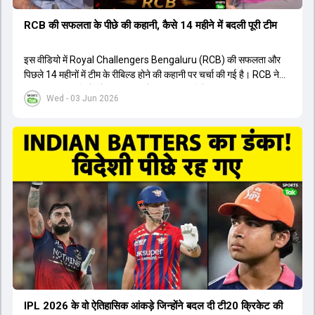
RCB की सफलता के पीछे की कहानी, कैसे 14 महीने में बदली पूरी टीम
इस वीडियो में Royal Challengers Bengaluru (RCB) की सफलता और
पिछले 14 महीनों में टीम के रीबिल्ड होने की कहानी पर चर्चा की गई है। RCB ने
अपनी पुरानी गलतियों को स्वीकार करते हुए एक नया रिसेट बटन दबाया। टीम
Wed - 03 Jun 2026
मैनेजमेंट में Mo Bobat, Andy Flower, Dinesh Karthik और एनालिस्ट
Freddie Wilde ने मिलकर ऑक्शन की बेहतरीन रणनीति बनाई। इसी रणनीति
के तहत Bhuvneshwar Kumar, Krunal Pandya और Rasikh Salam
जैसे भारतीय खिलाड़ियों को टीम में शामिल किया गया, जिन्होंने शानदार प्रदर्शन
किया। इसके अलावा, Virat Kohli की भूमिका में भी बदलाव देखा गया, जहां वह
अब टीम के युवा खिलाड़ियों के साथ ज्यादा जुड़े हुए नजर आते हैं। कप्तान Rajat
Patidar के नेतृत्व में टीम का कम्युनिकेशन बहुत स्पष्ट रहा है। एनालिस्ट से लेकर
मैनेजमेंट तक, सभी एक ही पेज पर रहते हैं, जिससे मैदान पर कोई कंफ्यूजन नहीं
होता। यही कारण है कि RCB ने लगातार सफलता हासिल की है।
IPL 2026 के वो ऐतिहासिक आंकड़े जिन्होंने बदल दी टी20 क्रिकेट की