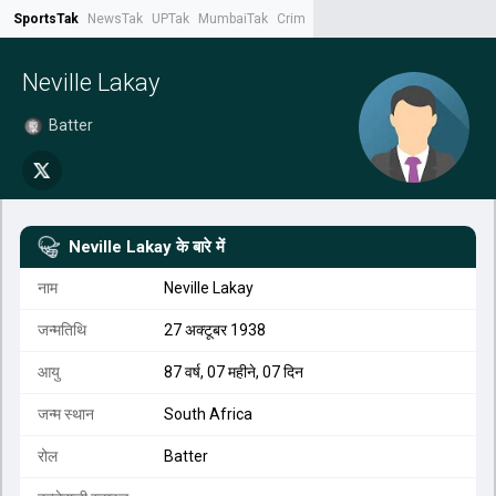
SportsTak
NewsTak
UPTak
MumbaiTak
CrimeTak
Lallantop
AstroTak
Tak.
Neville Lakay
Batter
Neville Lakay
के बारे में
नाम
Neville Lakay
जन्मतिथि
27 अक्टूबर 1938
आयु
87 वर्ष, 07 महीने, 07 दिन
जन्म स्थान
South Africa
रोल
Batter