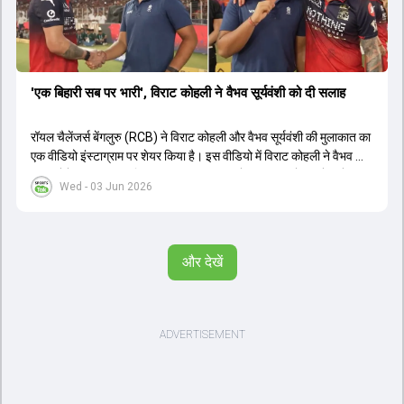
'एक बिहारी सब पर भारी', विराट कोहली ने वैभव सूर्यवंशी को दी सलाह
रॉयल चैलेंजर्स बेंगलुरु (RCB) ने विराट कोहली और वैभव सूर्यवंशी की मुलाकात का
एक वीडियो इंस्टाग्राम पर शेयर किया है। इस वीडियो में विराट कोहली ने वैभव को
सलाह देते हुए कहा, 'एक बिहारी सब पर भारी। बस गेम खत्म।' कोहली ने उन्हें खुद
Wed - 03 Jun 2026
पर विश्वास रखने और नकारात्मक बातों पर ध्यान न देने की सलाह दी। आईपीएल
2026 में वैभव सूर्यवंशी ने 14 मैचों में 776 रन बनाकर ऑरेंज कैप और मोस्ट
वैल्यूएबल प्लेयर का खिताब जीता। अब वैभव इंडिया ए के लिए श्रीलंका में ट्राई
सीरीज खेलेंगे। वहीं, विराट कोहली लंदन रवाना हो गए हैं और अगली वनडे सीरीज में
और देखें
नजर आएंगे।