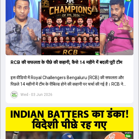
ने कहा कि टूर्नामेंट जीतने वाली टीम के अलावा इस सीजन की सबसे बड़ी बात इस
युवा खिलाड़ी का प्रदर्शन रहा है, जिसे देखने के लिए स्टेडियम में भारी भीड़ उमड़ती
थी। शानदार प्रदर्शन के बाद इस युवा खिलाड़ी को श्रीलंका में होने वाली
त्रिकोणीय सीरीज के लिए इंडिया ए टीम में भी शामिल कर लिया गया है।
RCB की सफलता के पीछे की कहानी, कैसे 14 महीने में बदली पूरी टीम
इस वीडियो में Royal Challengers Bengaluru (RCB) की सफलता और
पिछले 14 महीनों में टीम के रीबिल्ड होने की कहानी पर चर्चा की गई है। RCB ने
अपनी पुरानी गलतियों को स्वीकार करते हुए एक नया रिसेट बटन दबाया। टीम
Wed - 03 Jun 2026
मैनेजमेंट में Mo Bobat, Andy Flower, Dinesh Karthik और एनालिस्ट
Freddie Wilde ने मिलकर ऑक्शन की बेहतरीन रणनीति बनाई। इसी रणनीति
के तहत Bhuvneshwar Kumar, Krunal Pandya और Rasikh Salam
जैसे भारतीय खिलाड़ियों को टीम में शामिल किया गया, जिन्होंने शानदार प्रदर्शन
किया। इसके अलावा, Virat Kohli की भूमिका में भी बदलाव देखा गया, जहां वह
अब टीम के युवा खिलाड़ियों के साथ ज्यादा जुड़े हुए नजर आते हैं। कप्तान Rajat
Patidar के नेतृत्व में टीम का कम्युनिकेशन बहुत स्पष्ट रहा है। एनालिस्ट से लेकर