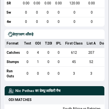
SR
0.00
0.00
0.00
0.00
120.00
0.00
5w
0
0
0
0
0
0
4w
0
0
0
0
0
0
क्षेत्ररक्षण आँकड़े
Format
Test
ODI
T20I
IPL
First Class
List A
Dome
Catches
0
4
0
0
612
207
Stumps
0
1
0
0
45
52
Run
0
0
0
0
3
3
Outs
Nic Pothas
का डेब्यू/आखिरी मैच
ODI
MATCHES
South Africa
vs
Pakistan