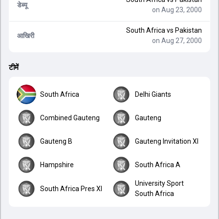
डेब्यू
on Aug 23, 2000
South Africa
vs
Pakistan
आखिरी
on Aug 27, 2000
टीमें
South Africa
Delhi Giants
Combined Gauteng
Gauteng
Gauteng B
Gauteng Invitation XI
Hampshire
South Africa A
University Sport
South Africa Pres XI
South Africa