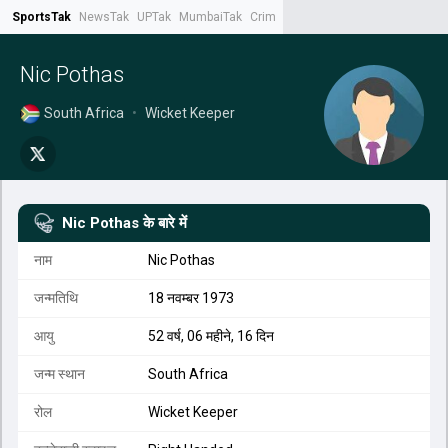
SportsTak
NewsTak
UPTak
MumbaiTak
CrimeTak
Lallantop
AstroTak
Tak.
Nic Pothas
South Africa
•
Wicket Keeper
Nic Pothas
के बारे में
नाम
Nic Pothas
जन्मतिथि
18 नवम्बर 1973
आयु
52 वर्ष, 06 महीने, 16 दिन
जन्म स्थान
South Africa
रोल
Wicket Keeper