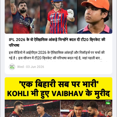
मैनेजमेंट तक, सभी एक ही पेज पर रहते हैं, जिससे मैदान पर कोई कंफ्यूजन नहीं
होता। यही कारण है कि RCB ने लगातार सफलता हासिल की है।
IPL 2026 के वो ऐतिहासिक आंकड़े जिन्होंने बदल दी टी20 क्रिकेट की
परिभाषा
इस वीडियो में आईपीएल 2026 के ऐतिहासिक आंकड़ों और रिकॉर्ड्स पर चर्चा की
गई है। इस सीजन में टी20 क्रिकेट की परिभाषा बदल गई है, जहां पहली बार
भारतीय बल्लेबाजों का स्ट्राइक रेट विदेशी खिलाड़ियों से ज्यादा रहा। पूरे टूर्नामेंट में
Wed - 03 Jun 2026
1426 छक्के लगे और 65 बार टीमों ने 200 से ज्यादा का स्कोर बनाया, जो एक
नया रिकॉर्ड है। एक युवा बल्लेबाज ने सबसे ज्यादा रन, छक्के और बेहतरीन
स्ट्राइक रेट के साथ मोस्ट वैल्युएबल प्लेयर का खिताब जीता। इसके अलावा पंजाब
और बेंगलुरु के प्रदर्शन के साथ-साथ लक्ष्य का पीछा करने वाली टीमों की सफलता
के आंकड़ों का भी विश्लेषण किया गया है।