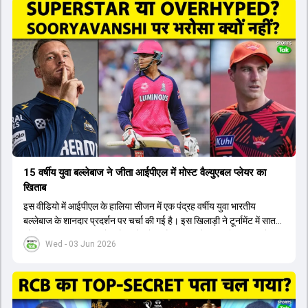
पटेल इस रेस में काफी पीछे हैं, जबकि संजू सैमसन और रजत पाटीदार कप्तानी की
दौड़ से बाहर हैं। आगामी सीरीज के लिए वैभव सूर्यवंशी को तीसरे ओपनर के तौर पर
टीम में शामिल किया जाएगा, जबकि अभिषेक शर्मा और संजू सैमसन पहली पसंद
होंगे। इसके अलावा नीतीश रेड्डी को बतौर ऑलराउंडर ज्यादा मौके मिलेंगे। अजीत
अगरकर की अगुवाई वाली चयन समिति और कोच गौतम गंभीर आगामी टी20 वर्ल्ड
कप और 2028 ओलंपिक के लिए लंबी अवधि का विजन लेकर चल रहे हैं।
15 वर्षीय युवा बल्लेबाज ने जीता आईपीएल में मोस्ट वैल्युएबल प्लेयर का
खिताब
इस वीडियो में आईपीएल के हालिया सीजन में एक पंद्रह वर्षीय युवा भारतीय
बल्लेबाज के शानदार प्रदर्शन पर चर्चा की गई है। इस खिलाड़ी ने टूर्नामेंट में सात
सौ छिहत्तर रन बनाकर ऑरेंज कैप और मोस्ट वैल्युएबल प्लेयर का खिताब अपने नाम
Wed - 03 Jun 2026
किया है। वीडियो में बताया गया है कि ऑस्ट्रेलियाई टीम के वर्तमान कप्तान और
इंग्लैंड टीम के पूर्व कप्तान ने इस युवा खिलाड़ी के खेल की सराहना की है।
ऑस्ट्रेलियाई कप्तान के अनुसार, शुरुआत में लोगों को इस खिलाड़ी के प्रदर्शन पर
संदेह था, लेकिन अब उसने खुद को एक बेहतरीन बल्लेबाज साबित कर दिया है जो
गेंद को बाउंड्री के काफी पार मारने की क्षमता रखता है। वहीं, इंग्लैंड के पूर्व कप्तान