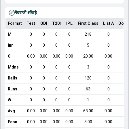
गेंदबाजी आँकड़े
Format
Test
ODI
T20I
IPL
First Class
List A
Dome
M
0
0
0
0
218
0
Inn
0
0
0
0
5
0
O
0.00
0.00
0.00
0.00
20.00
0.00
Mdns
0
0
0
0
3
0
Balls
0
0
0
0
120
0
Runs
0
0
0
0
63
0
W
0
0
0
0
1
0
Avg
0.00
0.00
0.00
0.00
63.00
0.00
Econ
0.00
0.00
0.00
0.00
3.00
0.00