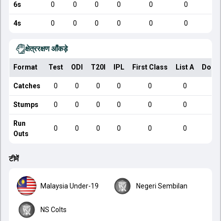
6s
0
0
0
0
0
0
4s
0
0
0
0
0
0
क्षेत्ररक्षण आँकड़े
Format
Test
ODI
T20I
IPL
First Class
List A
Dome
Catches
0
0
0
0
0
0
Stumps
0
0
0
0
0
0
Run
0
0
0
0
0
0
Outs
टीमें
Malaysia Under-19
Negeri Sembilan
NS Colts