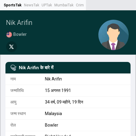
SportsTak
NewsTak
UPTak
MumbaiTak
CrimeTak
Lallantop
AstroTak
Tak.
Nik Arifin
Bowler
Nik Arifin
के बारे में
नाम
Nik Arifin
जन्मतिथि
15 अगस्त 1991
आयु
34 वर्ष, 09 महीने, 19 दिन
जन्म स्थान
Malaysia
रोल
Bowler