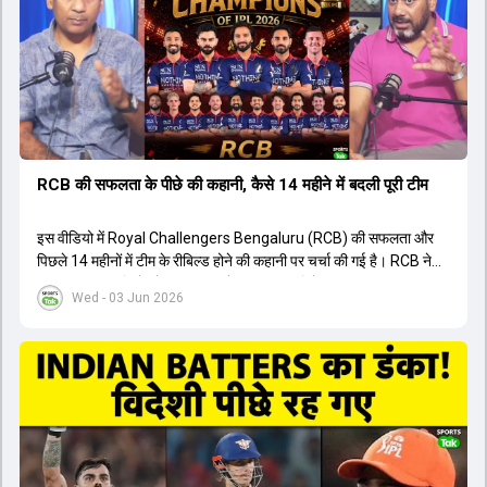
युवा खिलाड़ी का प्रदर्शन रहा है, जिसे देखने के लिए स्टेडियम में भारी भीड़ उमड़ती
थी। शानदार प्रदर्शन के बाद इस युवा खिलाड़ी को श्रीलंका में होने वाली
त्रिकोणीय सीरीज के लिए इंडिया ए टीम में भी शामिल कर लिया गया है।
RCB की सफलता के पीछे की कहानी, कैसे 14 महीने में बदली पूरी टीम
इस वीडियो में Royal Challengers Bengaluru (RCB) की सफलता और
पिछले 14 महीनों में टीम के रीबिल्ड होने की कहानी पर चर्चा की गई है। RCB ने
अपनी पुरानी गलतियों को स्वीकार करते हुए एक नया रिसेट बटन दबाया। टीम
Wed - 03 Jun 2026
मैनेजमेंट में Mo Bobat, Andy Flower, Dinesh Karthik और एनालिस्ट
Freddie Wilde ने मिलकर ऑक्शन की बेहतरीन रणनीति बनाई। इसी रणनीति
के तहत Bhuvneshwar Kumar, Krunal Pandya और Rasikh Salam
जैसे भारतीय खिलाड़ियों को टीम में शामिल किया गया, जिन्होंने शानदार प्रदर्शन
किया। इसके अलावा, Virat Kohli की भूमिका में भी बदलाव देखा गया, जहां वह
अब टीम के युवा खिलाड़ियों के साथ ज्यादा जुड़े हुए नजर आते हैं। कप्तान Rajat
Patidar के नेतृत्व में टीम का कम्युनिकेशन बहुत स्पष्ट रहा है। एनालिस्ट से लेकर
मैनेजमेंट तक, सभी एक ही पेज पर रहते हैं, जिससे मैदान पर कोई कंफ्यूजन नहीं