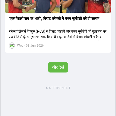
'एक बिहारी सब पर भारी', विराट कोहली ने वैभव सूर्यवंशी को दी सलाह
रॉयल चैलेंजर्स बेंगलुरु (RCB) ने विराट कोहली और वैभव सूर्यवंशी की मुलाकात का
एक वीडियो इंस्टाग्राम पर शेयर किया है। इस वीडियो में विराट कोहली ने वैभव को
सलाह देते हुए कहा, 'एक बिहारी सब पर भारी। बस गेम खत्म।' कोहली ने उन्हें खुद
Wed - 03 Jun 2026
पर विश्वास रखने और नकारात्मक बातों पर ध्यान न देने की सलाह दी। आईपीएल
2026 में वैभव सूर्यवंशी ने 14 मैचों में 776 रन बनाकर ऑरेंज कैप और मोस्ट
वैल्यूएबल प्लेयर का खिताब जीता। अब वैभव इंडिया ए के लिए श्रीलंका में ट्राई
सीरीज खेलेंगे। वहीं, विराट कोहली लंदन रवाना हो गए हैं और अगली वनडे सीरीज में
और देखें
नजर आएंगे।