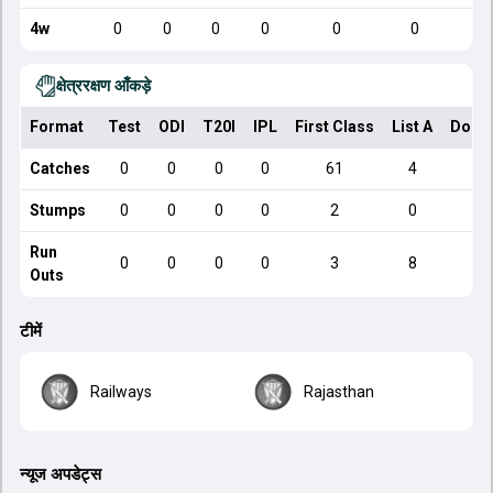
4w
0
0
0
0
0
0
क्षेत्ररक्षण आँकड़े
Format
Test
ODI
T20I
IPL
First Class
List A
Dome
Catches
0
0
0
0
61
4
Stumps
0
0
0
0
2
0
Run
0
0
0
0
3
8
Outs
टीमें
Railways
Rajasthan
न्यूज अपडेट्स