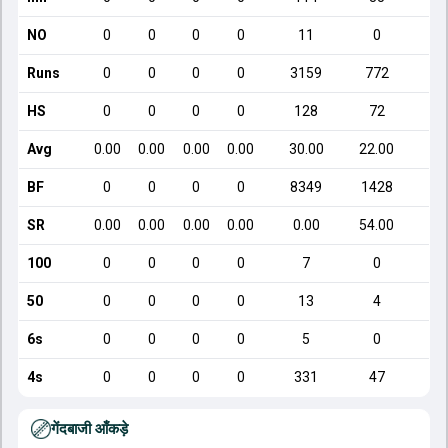
NO
0
0
0
0
11
0
Runs
0
0
0
0
3159
772
HS
0
0
0
0
128
72
Avg
0.00
0.00
0.00
0.00
30.00
22.00
BF
0
0
0
0
8349
1428
SR
0.00
0.00
0.00
0.00
0.00
54.00
1
100
0
0
0
0
7
0
50
0
0
0
0
13
4
6s
0
0
0
0
5
0
4s
0
0
0
0
331
47
गेंदबाजी आँकड़े