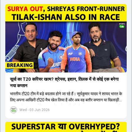
सूर्या का T20 करियर खत्म? श्रेयस, इशान, तिलक में से कोई एक बनेगा
नया कप्तान
भारतीय टी20 टीम में बड़े बदलाव होने जा रहे हैं। सूर्यकुमार यादव ने शायद भारत के
लिए अपना आखिरी टी20 मैच खेल लिया है और अब वह बतौर कप्तान या खिलाड़ी
टीम का हिस्सा नहीं होंगे। आयरलैंड और इंग्लैंड के खिलाफ आगामी टी20 सीरीज के
Wed - 03 Jun 2026
लिए नए कप्तान की तलाश जारी है। इस रेस में श्रेयस अय्यर सबसे आगे चल रहे
हैं। उनके अलावा ईशान किशन और तिलक वर्मा भी कप्तानी के दावेदार हैं। अक्षर
पटेल इस रेस में काफी पीछे हैं, जबकि संजू सैमसन और रजत पाटीदार कप्तानी की
दौड़ से बाहर हैं। आगामी सीरीज के लिए वैभव सूर्यवंशी को तीसरे ओपनर के तौर पर