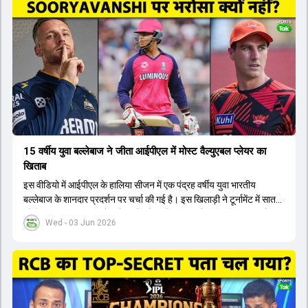
टीम में शामिल किया जाएगा, जबकि अभिषेक शर्मा और संजू सैमसन पहली पसंद
होंगे। इसके अलावा नीतीश रेड्डी को बतौर ऑलराउंडर ज्यादा मौके मिलेंगे। अजीत
अगरकर की अगुवाई वाली चयन समिति और कोच गौतम गंभीर आगामी टी20 वर्ल्ड
कप और 2028 ओलंपिक के लिए लंबी अवधि का विजन लेकर चल रहे हैं।
15 वर्षीय युवा बल्लेबाज ने जीता आईपीएल में मोस्ट वैल्युएबल प्लेयर का
खिताब
इस वीडियो में आईपीएल के हालिया सीजन में एक पंद्रह वर्षीय युवा भारतीय
बल्लेबाज के शानदार प्रदर्शन पर चर्चा की गई है। इस खिलाड़ी ने टूर्नामेंट में सात
सौ छिहत्तर रन बनाकर ऑरेंज कैप और मोस्ट वैल्युएबल प्लेयर का खिताब अपने नाम
Wed - 03 Jun 2026
किया है। वीडियो में बताया गया है कि ऑस्ट्रेलियाई टीम के वर्तमान कप्तान और
इंग्लैंड टीम के पूर्व कप्तान ने इस युवा खिलाड़ी के खेल की सराहना की है।
ऑस्ट्रेलियाई कप्तान के अनुसार, शुरुआत में लोगों को इस खिलाड़ी के प्रदर्शन पर
संदेह था, लेकिन अब उसने खुद को एक बेहतरीन बल्लेबाज साबित कर दिया है जो
गेंद को बाउंड्री के काफी पार मारने की क्षमता रखता है। वहीं, इंग्लैंड के पूर्व कप्तान
ने कहा कि टूर्नामेंट जीतने वाली टीम के अलावा इस सीजन की सबसे बड़ी बात इस