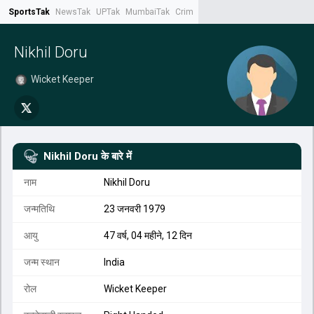
SportsTak
NewsTak
UPTak
MumbaiTak
CrimeTak
Lallantop
AstroTak
Tak.
Nikhil Doru
Wicket Keeper
Nikhil Doru
के बारे में
नाम
Nikhil Doru
जन्मतिथि
23 जनवरी 1979
आयु
47 वर्ष, 04 महीने, 12 दिन
जन्म स्थान
India
रोल
Wicket Keeper