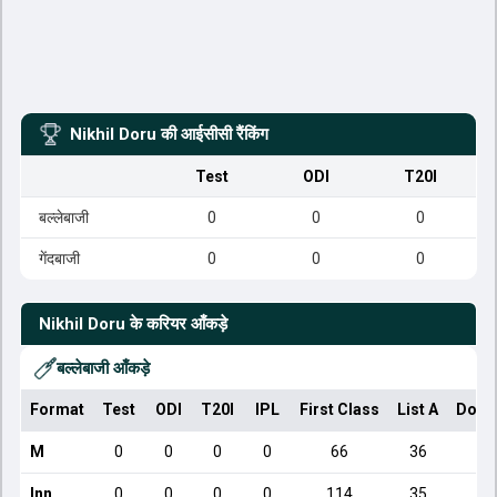
Nikhil Doru
की आईसीसी रैंकिंग
Test
ODI
T20I
बल्लेबाजी
0
0
0
गेंदबाजी
0
0
0
Nikhil Doru
के करियर आँकड़े
बल्लेबाजी आँकड़े
Format
Test
ODI
T20I
IPL
First Class
List A
Dome
M
0
0
0
0
66
36
Inn
0
0
0
0
114
35