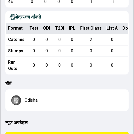
4s
0
0
0
0
1
1
क्षेत्ररक्षण आँकड़े
Format
Test
ODI
T20I
IPL
First Class
List A
Dome
Catches
0
0
0
0
2
0
Stumps
0
0
0
0
0
0
Run
0
0
0
0
0
0
Outs
टीमें
Odisha
न्यूज अपडेट्स