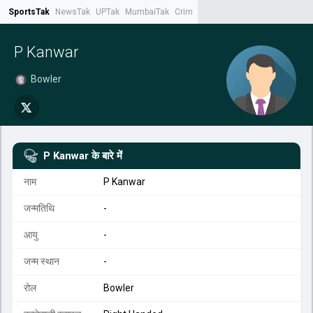
SportsTak
NewsTak
UPTak
MumbaiTak
CrimeTak
Lallantop
AstroTak
Tak.
P Kanwar
Bowler
P Kanwar
के बारे में
नाम
P Kanwar
जन्मतिथि
-
आयु
-
जन्म स्थान
-
रोल
Bowler