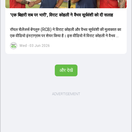
'एक बिहारी सब पर भारी', विराट कोहली ने वैभव सूर्यवंशी को दी सलाह
रॉयल चैलेंजर्स बेंगलुरु (RCB) ने विराट कोहली और वैभव सूर्यवंशी की मुलाकात का
एक वीडियो इंस्टाग्राम पर शेयर किया है। इस वीडियो में विराट कोहली ने वैभव को
सलाह देते हुए कहा, 'एक बिहारी सब पर भारी। बस गेम खत्म।' कोहली ने उन्हें खुद
Wed - 03 Jun 2026
पर विश्वास रखने और नकारात्मक बातों पर ध्यान न देने की सलाह दी। आईपीएल
2026 में वैभव सूर्यवंशी ने 14 मैचों में 776 रन बनाकर ऑरेंज कैप और मोस्ट
वैल्यूएबल प्लेयर का खिताब जीता। अब वैभव इंडिया ए के लिए श्रीलंका में ट्राई
सीरीज खेलेंगे। वहीं, विराट कोहली लंदन रवाना हो गए हैं और अगली वनडे सीरीज में
और देखें
नजर आएंगे।