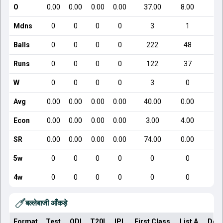
O
0.00
0.00
0.00
0.00
37.00
8.00
Mdns
0
0
0
0
3
1
Balls
0
0
0
0
222
48
Runs
0
0
0
0
122
37
W
0
0
0
0
3
0
Avg
0.00
0.00
0.00
0.00
40.00
0.00
Econ
0.00
0.00
0.00
0.00
3.00
4.00
SR
0.00
0.00
0.00
0.00
74.00
0.00
5w
0
0
0
0
0
0
4w
0
0
0
0
0
0
बल्लेबाजी आँकड़े
Format
Test
ODI
T20I
IPL
First Class
List A
Dom