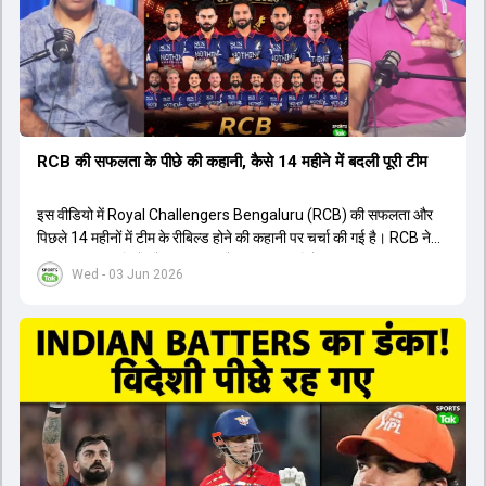
थी। शानदार प्रदर्शन के बाद इस युवा खिलाड़ी को श्रीलंका में होने वाली
त्रिकोणीय सीरीज के लिए इंडिया ए टीम में भी शामिल कर लिया गया है।
RCB की सफलता के पीछे की कहानी, कैसे 14 महीने में बदली पूरी टीम
इस वीडियो में Royal Challengers Bengaluru (RCB) की सफलता और
पिछले 14 महीनों में टीम के रीबिल्ड होने की कहानी पर चर्चा की गई है। RCB ने
अपनी पुरानी गलतियों को स्वीकार करते हुए एक नया रिसेट बटन दबाया। टीम
Wed - 03 Jun 2026
मैनेजमेंट में Mo Bobat, Andy Flower, Dinesh Karthik और एनालिस्ट
Freddie Wilde ने मिलकर ऑक्शन की बेहतरीन रणनीति बनाई। इसी रणनीति
के तहत Bhuvneshwar Kumar, Krunal Pandya और Rasikh Salam
जैसे भारतीय खिलाड़ियों को टीम में शामिल किया गया, जिन्होंने शानदार प्रदर्शन
किया। इसके अलावा, Virat Kohli की भूमिका में भी बदलाव देखा गया, जहां वह
अब टीम के युवा खिलाड़ियों के साथ ज्यादा जुड़े हुए नजर आते हैं। कप्तान Rajat
Patidar के नेतृत्व में टीम का कम्युनिकेशन बहुत स्पष्ट रहा है। एनालिस्ट से लेकर
मैनेजमेंट तक, सभी एक ही पेज पर रहते हैं, जिससे मैदान पर कोई कंफ्यूजन नहीं
होता। यही कारण है कि RCB ने लगातार सफलता हासिल की है।