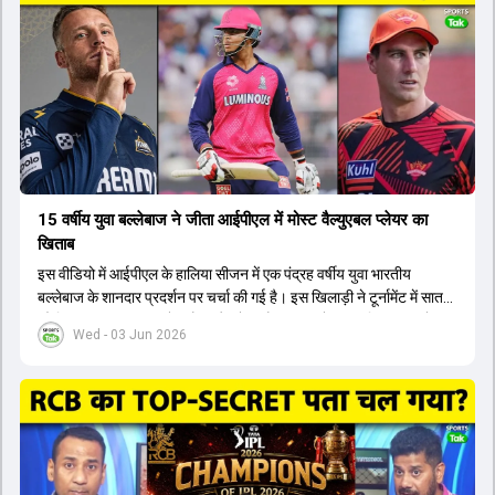
होंगे। इसके अलावा नीतीश रेड्डी को बतौर ऑलराउंडर ज्यादा मौके मिलेंगे। अजीत
अगरकर की अगुवाई वाली चयन समिति और कोच गौतम गंभीर आगामी टी20 वर्ल्ड
कप और 2028 ओलंपिक के लिए लंबी अवधि का विजन लेकर चल रहे हैं।
15 वर्षीय युवा बल्लेबाज ने जीता आईपीएल में मोस्ट वैल्युएबल प्लेयर का
खिताब
इस वीडियो में आईपीएल के हालिया सीजन में एक पंद्रह वर्षीय युवा भारतीय
बल्लेबाज के शानदार प्रदर्शन पर चर्चा की गई है। इस खिलाड़ी ने टूर्नामेंट में सात
सौ छिहत्तर रन बनाकर ऑरेंज कैप और मोस्ट वैल्युएबल प्लेयर का खिताब अपने नाम
Wed - 03 Jun 2026
किया है। वीडियो में बताया गया है कि ऑस्ट्रेलियाई टीम के वर्तमान कप्तान और
इंग्लैंड टीम के पूर्व कप्तान ने इस युवा खिलाड़ी के खेल की सराहना की है।
ऑस्ट्रेलियाई कप्तान के अनुसार, शुरुआत में लोगों को इस खिलाड़ी के प्रदर्शन पर
संदेह था, लेकिन अब उसने खुद को एक बेहतरीन बल्लेबाज साबित कर दिया है जो
गेंद को बाउंड्री के काफी पार मारने की क्षमता रखता है। वहीं, इंग्लैंड के पूर्व कप्तान
ने कहा कि टूर्नामेंट जीतने वाली टीम के अलावा इस सीजन की सबसे बड़ी बात इस
युवा खिलाड़ी का प्रदर्शन रहा है, जिसे देखने के लिए स्टेडियम में भारी भीड़ उमड़ती