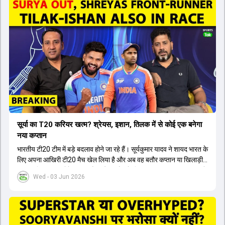
सूर्या का T20 करियर खत्म? श्रेयस, इशान, तिलक में से कोई एक बनेगा
नया कप्तान
भारतीय टी20 टीम में बड़े बदलाव होने जा रहे हैं। सूर्यकुमार यादव ने शायद भारत के
लिए अपना आखिरी टी20 मैच खेल लिया है और अब वह बतौर कप्तान या खिलाड़ी
टीम का हिस्सा नहीं होंगे। आयरलैंड और इंग्लैंड के खिलाफ आगामी टी20 सीरीज के
Wed - 03 Jun 2026
लिए नए कप्तान की तलाश जारी है। इस रेस में श्रेयस अय्यर सबसे आगे चल रहे
हैं। उनके अलावा ईशान किशन और तिलक वर्मा भी कप्तानी के दावेदार हैं। अक्षर
पटेल इस रेस में काफी पीछे हैं, जबकि संजू सैमसन और रजत पाटीदार कप्तानी की
दौड़ से बाहर हैं। आगामी सीरीज के लिए वैभव सूर्यवंशी को तीसरे ओपनर के तौर पर
टीम में शामिल किया जाएगा, जबकि अभिषेक शर्मा और संजू सैमसन पहली पसंद