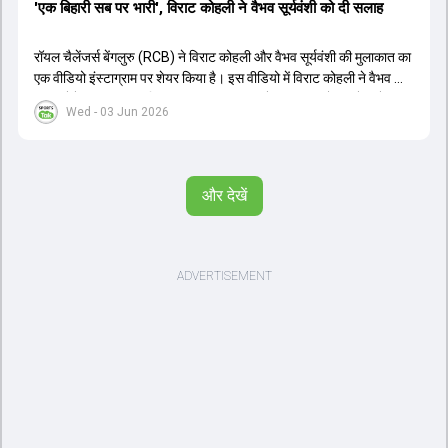
'एक बिहारी सब पर भारी', विराट कोहली ने वैभव सूर्यवंशी को दी सलाह
रॉयल चैलेंजर्स बेंगलुरु (RCB) ने विराट कोहली और वैभव सूर्यवंशी की मुलाकात का
एक वीडियो इंस्टाग्राम पर शेयर किया है। इस वीडियो में विराट कोहली ने वैभव को
सलाह देते हुए कहा, 'एक बिहारी सब पर भारी। बस गेम खत्म।' कोहली ने उन्हें खुद
Wed - 03 Jun 2026
पर विश्वास रखने और नकारात्मक बातों पर ध्यान न देने की सलाह दी। आईपीएल
2026 में वैभव सूर्यवंशी ने 14 मैचों में 776 रन बनाकर ऑरेंज कैप और मोस्ट
वैल्यूएबल प्लेयर का खिताब जीता। अब वैभव इंडिया ए के लिए श्रीलंका में ट्राई
सीरीज खेलेंगे। वहीं, विराट कोहली लंदन रवाना हो गए हैं और अगली वनडे सीरीज में
और देखें
नजर आएंगे।