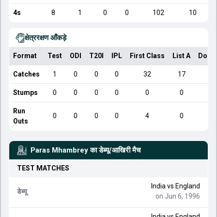
4s
8
1
0
0
102
10
क्षेत्ररक्षण आँकड़े
Format
Test
ODI
T20I
IPL
First Class
List A
Dome
Catches
1
0
0
0
32
17
Stumps
0
0
0
0
0
0
Run
0
0
0
0
4
0
Outs
Paras Mhambrey
का डेब्यू/आखिरी मैच
TEST
MATCHES
India
vs
England
डेब्यू
on Jun 6, 1996
India
vs
England