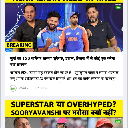
सूर्या का T20 करियर खत्म? श्रेयस, इशान, तिलक में से कोई एक बनेगा
नया कप्तान
भारतीय टी20 टीम में बड़े बदलाव होने जा रहे हैं। सूर्यकुमार यादव ने शायद भारत के
लिए अपना आखिरी टी20 मैच खेल लिया है और अब वह बतौर कप्तान या खिलाड़ी
टीम का हिस्सा नहीं होंगे। आयरलैंड और इंग्लैंड के खिलाफ आगामी टी20 सीरीज के
Wed - 03 Jun 2026
लिए नए कप्तान की तलाश जारी है। इस रेस में श्रेयस अय्यर सबसे आगे चल रहे
हैं। उनके अलावा ईशान किशन और तिलक वर्मा भी कप्तानी के दावेदार हैं। अक्षर
पटेल इस रेस में काफी पीछे हैं, जबकि संजू सैमसन और रजत पाटीदार कप्तानी की
दौड़ से बाहर हैं। आगामी सीरीज के लिए वैभव सूर्यवंशी को तीसरे ओपनर के तौर पर
टीम में शामिल किया जाएगा, जबकि अभिषेक शर्मा और संजू सैमसन पहली पसंद
होंगे। इसके अलावा नीतीश रेड्डी को बतौर ऑलराउंडर ज्यादा मौके मिलेंगे। अजीत
अगरकर की अगुवाई वाली चयन समिति और कोच गौतम गंभीर आगामी टी20 वर्ल्ड