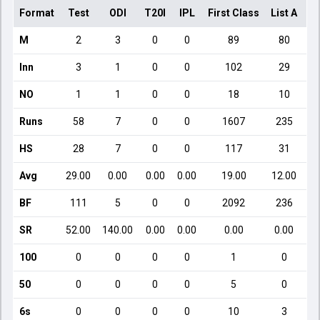
Format
Test
ODI
T20I
IPL
First Class
List A
Do
M
2
3
0
0
89
80
Inn
3
1
0
0
102
29
NO
1
1
0
0
18
10
Runs
58
7
0
0
1607
235
HS
28
7
0
0
117
31
Avg
29.00
0.00
0.00
0.00
19.00
12.00
BF
111
5
0
0
2092
236
SR
52.00
140.00
0.00
0.00
0.00
0.00
100
0
0
0
0
1
0
50
0
0
0
0
5
0
6s
0
0
0
0
10
3