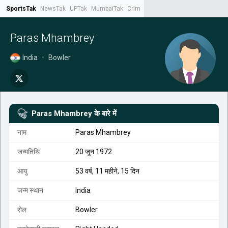
SportsTak
NewsTak
UPTak
MumbaiTak
CrimeTak
Lallantop
AstroTak
Tak.
Paras Mhambrey
India
•
Bowler
Paras Mhambrey
के बारे में
नाम
Paras Mhambrey
जन्मतिथि
20 जून 1972
आयु
53 वर्ष, 11 महीने, 15 दिन
जन्म स्थान
India
रोल
Bowler