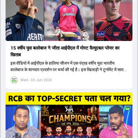
कप और 2028 ओलंपिक के लिए लंबी अवधि का विजन लेकर चल रहे हैं।
15 वर्षीय युवा बल्लेबाज ने जीता आईपीएल में मोस्ट वैल्युएबल प्लेयर का
खिताब
इस वीडियो में आईपीएल के हालिया सीजन में एक पंद्रह वर्षीय युवा भारतीय
बल्लेबाज के शानदार प्रदर्शन पर चर्चा की गई है। इस खिलाड़ी ने टूर्नामेंट में सात
सौ छिहत्तर रन बनाकर ऑरेंज कैप और मोस्ट वैल्युएबल प्लेयर का खिताब अपने नाम
Wed - 03 Jun 2026
किया है। वीडियो में बताया गया है कि ऑस्ट्रेलियाई टीम के वर्तमान कप्तान और
इंग्लैंड टीम के पूर्व कप्तान ने इस युवा खिलाड़ी के खेल की सराहना की है।
ऑस्ट्रेलियाई कप्तान के अनुसार, शुरुआत में लोगों को इस खिलाड़ी के प्रदर्शन पर
संदेह था, लेकिन अब उसने खुद को एक बेहतरीन बल्लेबाज साबित कर दिया है जो
गेंद को बाउंड्री के काफी पार मारने की क्षमता रखता है। वहीं, इंग्लैंड के पूर्व कप्तान
ने कहा कि टूर्नामेंट जीतने वाली टीम के अलावा इस सीजन की सबसे बड़ी बात इस
युवा खिलाड़ी का प्रदर्शन रहा है, जिसे देखने के लिए स्टेडियम में भारी भीड़ उमड़ती
थी। शानदार प्रदर्शन के बाद इस युवा खिलाड़ी को श्रीलंका में होने वाली
त्रिकोणीय सीरीज के लिए इंडिया ए टीम में भी शामिल कर लिया गया है।