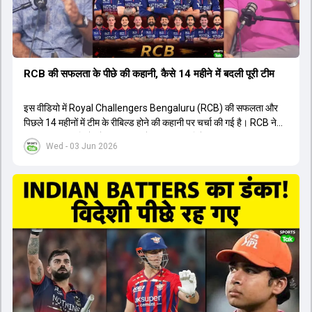
RCB की सफलता के पीछे की कहानी, कैसे 14 महीने में बदली पूरी टीम
इस वीडियो में Royal Challengers Bengaluru (RCB) की सफलता और
पिछले 14 महीनों में टीम के रीबिल्ड होने की कहानी पर चर्चा की गई है। RCB ने
अपनी पुरानी गलतियों को स्वीकार करते हुए एक नया रिसेट बटन दबाया। टीम
Wed - 03 Jun 2026
मैनेजमेंट में Mo Bobat, Andy Flower, Dinesh Karthik और एनालिस्ट
Freddie Wilde ने मिलकर ऑक्शन की बेहतरीन रणनीति बनाई। इसी रणनीति
के तहत Bhuvneshwar Kumar, Krunal Pandya और Rasikh Salam
जैसे भारतीय खिलाड़ियों को टीम में शामिल किया गया, जिन्होंने शानदार प्रदर्शन
किया। इसके अलावा, Virat Kohli की भूमिका में भी बदलाव देखा गया, जहां वह
अब टीम के युवा खिलाड़ियों के साथ ज्यादा जुड़े हुए नजर आते हैं। कप्तान Rajat
Patidar के नेतृत्व में टीम का कम्युनिकेशन बहुत स्पष्ट रहा है। एनालिस्ट से लेकर
मैनेजमेंट तक, सभी एक ही पेज पर रहते हैं, जिससे मैदान पर कोई कंफ्यूजन नहीं
होता। यही कारण है कि RCB ने लगातार सफलता हासिल की है।