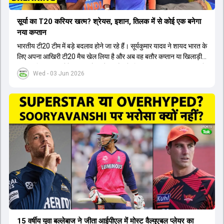
सूर्या का T20 करियर खत्म? श्रेयस, इशान, तिलक में से कोई एक बनेगा
नया कप्तान
भारतीय टी20 टीम में बड़े बदलाव होने जा रहे हैं। सूर्यकुमार यादव ने शायद भारत के
लिए अपना आखिरी टी20 मैच खेल लिया है और अब वह बतौर कप्तान या खिलाड़ी
टीम का हिस्सा नहीं होंगे। आयरलैंड और इंग्लैंड के खिलाफ आगामी टी20 सीरीज के
Wed - 03 Jun 2026
लिए नए कप्तान की तलाश जारी है। इस रेस में श्रेयस अय्यर सबसे आगे चल रहे
हैं। उनके अलावा ईशान किशन और तिलक वर्मा भी कप्तानी के दावेदार हैं। अक्षर
पटेल इस रेस में काफी पीछे हैं, जबकि संजू सैमसन और रजत पाटीदार कप्तानी की
दौड़ से बाहर हैं। आगामी सीरीज के लिए वैभव सूर्यवंशी को तीसरे ओपनर के तौर पर
टीम में शामिल किया जाएगा, जबकि अभिषेक शर्मा और संजू सैमसन पहली पसंद
होंगे। इसके अलावा नीतीश रेड्डी को बतौर ऑलराउंडर ज्यादा मौके मिलेंगे। अजीत
अगरकर की अगुवाई वाली चयन समिति और कोच गौतम गंभीर आगामी टी20 वर्ल्ड
कप और 2028 ओलंपिक के लिए लंबी अवधि का विजन लेकर चल रहे हैं।
15 वर्षीय युवा बल्लेबाज ने जीता आईपीएल में मोस्ट वैल्युएबल प्लेयर का