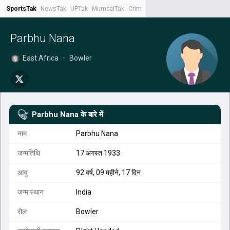
SportsTak
NewsTak
UPTak
MumbaiTak
CrimeTak
Lallantop
AstroTak
Tak.
Parbhu Nana
East Africa
•
Bowler
Parbhu Nana
के बारे में
नाम
Parbhu Nana
जन्मतिथि
17 अगस्त 1933
आयु
92 वर्ष, 09 महीने, 17 दिन
जन्म स्थान
India
रोल
Bowler