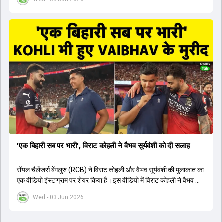
1426 छक्के लगे और 65 बार टीमों ने 200 से ज्यादा का स्कोर बनाया, जो एक
नया रिकॉर्ड है। एक युवा बल्लेबाज ने सबसे ज्यादा रन, छक्के और बेहतरीन
स्ट्राइक रेट के साथ मोस्ट वैल्युएबल प्लेयर का खिताब जीता। इसके अलावा पंजाब
और बेंगलुरु के प्रदर्शन के साथ-साथ लक्ष्य का पीछा करने वाली टीमों की सफलता
के आंकड़ों का भी विश्लेषण किया गया है।
'एक बिहारी सब पर भारी', विराट कोहली ने वैभव सूर्यवंशी को दी सलाह
रॉयल चैलेंजर्स बेंगलुरु (RCB) ने विराट कोहली और वैभव सूर्यवंशी की मुलाकात का
एक वीडियो इंस्टाग्राम पर शेयर किया है। इस वीडियो में विराट कोहली ने वैभव को
सलाह देते हुए कहा, 'एक बिहारी सब पर भारी। बस गेम खत्म।' कोहली ने उन्हें खुद
Wed - 03 Jun 2026
पर विश्वास रखने और नकारात्मक बातों पर ध्यान न देने की सलाह दी। आईपीएल
2026 में वैभव सूर्यवंशी ने 14 मैचों में 776 रन बनाकर ऑरेंज कैप और मोस्ट
वैल्यूएबल प्लेयर का खिताब जीता। अब वैभव इंडिया ए के लिए श्रीलंका में ट्राई