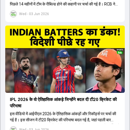
पिछले 14 महीनों में टीम के रीबिल्ड होने की कहानी पर चर्चा की गई है। RCB ने
अपनी पुरानी गलतियों को स्वीकार करते हुए एक नया रिसेट बटन दबाया। टीम
Wed - 03 Jun 2026
मैनेजमेंट में Mo Bobat, Andy Flower, Dinesh Karthik और एनालिस्ट
Freddie Wilde ने मिलकर ऑक्शन की बेहतरीन रणनीति बनाई। इसी रणनीति
के तहत Bhuvneshwar Kumar, Krunal Pandya और Rasikh Salam
जैसे भारतीय खिलाड़ियों को टीम में शामिल किया गया, जिन्होंने शानदार प्रदर्शन
किया। इसके अलावा, Virat Kohli की भूमिका में भी बदलाव देखा गया, जहां वह
अब टीम के युवा खिलाड़ियों के साथ ज्यादा जुड़े हुए नजर आते हैं। कप्तान Rajat
Patidar के नेतृत्व में टीम का कम्युनिकेशन बहुत स्पष्ट रहा है। एनालिस्ट से लेकर
मैनेजमेंट तक, सभी एक ही पेज पर रहते हैं, जिससे मैदान पर कोई कंफ्यूजन नहीं
होता। यही कारण है कि RCB ने लगातार सफलता हासिल की है।
IPL 2026 के वो ऐतिहासिक आंकड़े जिन्होंने बदल दी टी20 क्रिकेट की
परिभाषा
इस वीडियो में आईपीएल 2026 के ऐतिहासिक आंकड़ों और रिकॉर्ड्स पर चर्चा की
गई है। इस सीजन में टी20 क्रिकेट की परिभाषा बदल गई है, जहां पहली बार
भारतीय बल्लेबाजों का स्ट्राइक रेट विदेशी खिलाड़ियों से ज्यादा रहा। पूरे टूर्नामेंट में
Wed - 03 Jun 2026