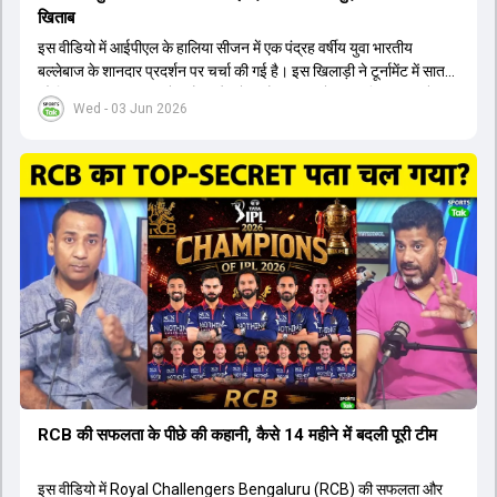
खिताब
इस वीडियो में आईपीएल के हालिया सीजन में एक पंद्रह वर्षीय युवा भारतीय
बल्लेबाज के शानदार प्रदर्शन पर चर्चा की गई है। इस खिलाड़ी ने टूर्नामेंट में सात
सौ छिहत्तर रन बनाकर ऑरेंज कैप और मोस्ट वैल्युएबल प्लेयर का खिताब अपने नाम
Wed - 03 Jun 2026
किया है। वीडियो में बताया गया है कि ऑस्ट्रेलियाई टीम के वर्तमान कप्तान और
इंग्लैंड टीम के पूर्व कप्तान ने इस युवा खिलाड़ी के खेल की सराहना की है।
ऑस्ट्रेलियाई कप्तान के अनुसार, शुरुआत में लोगों को इस खिलाड़ी के प्रदर्शन पर
संदेह था, लेकिन अब उसने खुद को एक बेहतरीन बल्लेबाज साबित कर दिया है जो
गेंद को बाउंड्री के काफी पार मारने की क्षमता रखता है। वहीं, इंग्लैंड के पूर्व कप्तान
ने कहा कि टूर्नामेंट जीतने वाली टीम के अलावा इस सीजन की सबसे बड़ी बात इस
युवा खिलाड़ी का प्रदर्शन रहा है, जिसे देखने के लिए स्टेडियम में भारी भीड़ उमड़ती
थी। शानदार प्रदर्शन के बाद इस युवा खिलाड़ी को श्रीलंका में होने वाली
त्रिकोणीय सीरीज के लिए इंडिया ए टीम में भी शामिल कर लिया गया है।
RCB की सफलता के पीछे की कहानी, कैसे 14 महीने में बदली पूरी टीम
इस वीडियो में Royal Challengers Bengaluru (RCB) की सफलता और