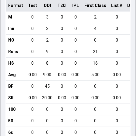
Format
Test
ODI
T20I
IPL
First Class
List A
Dom
M
0
3
0
0
2
0
Inn
0
3
0
0
4
0
NO
0
2
0
0
0
0
Runs
0
9
0
0
21
0
HS
0
8
0
0
16
0
Avg
0.00
9.00
0.00
0.00
5.00
0.00
BF
0
45
0
0
0
0
SR
0.00
20.00
0.00
0.00
0.00
0.00
100
0
0
0
0
0
0
50
0
0
0
0
0
0
6s
0
0
0
0
0
0