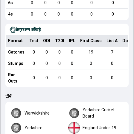
6s
0
0
0
0
0
0
4s
0
0
0
0
0
0
क्षेत्ररक्षण आँकड़े
Format
Test
ODI
T20I
IPL
First Class
List A
Dome
Catches
0
0
0
0
19
7
Stumps
0
0
0
0
0
0
Run
0
0
0
0
0
0
Outs
टीमें
Yorkshire Cricket
Warwickshire
Board
Yorkshire
England Under-19