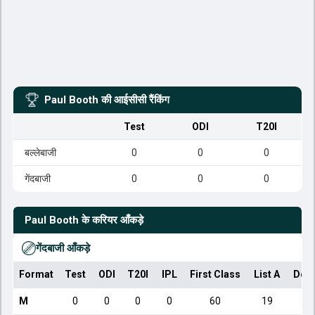
Paul Booth
की आईसीसी रैंकिंग
Test
ODI
T20I
बल्लेबाजी
0
0
0
गेंदबाजी
0
0
0
Paul Booth
के करियर आँकड़े
गेंदबाजी आँकड़े
Format
Test
ODI
T20I
IPL
First Class
List A
Dom
M
0
0
0
0
60
19