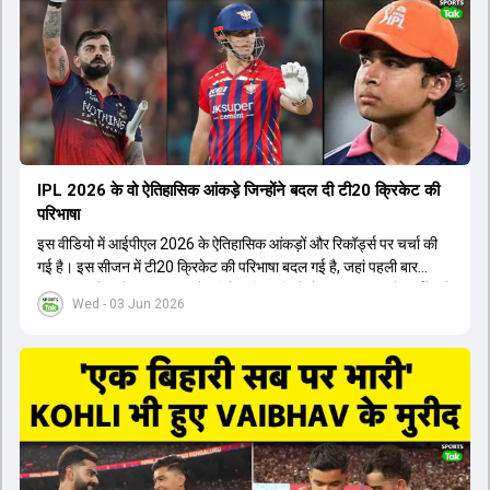
Patidar के नेतृत्व में टीम का कम्युनिकेशन बहुत स्पष्ट रहा है। एनालिस्ट से लेकर
मैनेजमेंट तक, सभी एक ही पेज पर रहते हैं, जिससे मैदान पर कोई कंफ्यूजन नहीं
होता। यही कारण है कि RCB ने लगातार सफलता हासिल की है।
IPL 2026 के वो ऐतिहासिक आंकड़े जिन्होंने बदल दी टी20 क्रिकेट की
परिभाषा
इस वीडियो में आईपीएल 2026 के ऐतिहासिक आंकड़ों और रिकॉर्ड्स पर चर्चा की
गई है। इस सीजन में टी20 क्रिकेट की परिभाषा बदल गई है, जहां पहली बार
भारतीय बल्लेबाजों का स्ट्राइक रेट विदेशी खिलाड़ियों से ज्यादा रहा। पूरे टूर्नामेंट में
Wed - 03 Jun 2026
1426 छक्के लगे और 65 बार टीमों ने 200 से ज्यादा का स्कोर बनाया, जो एक
नया रिकॉर्ड है। एक युवा बल्लेबाज ने सबसे ज्यादा रन, छक्के और बेहतरीन
स्ट्राइक रेट के साथ मोस्ट वैल्युएबल प्लेयर का खिताब जीता। इसके अलावा पंजाब
और बेंगलुरु के प्रदर्शन के साथ-साथ लक्ष्य का पीछा करने वाली टीमों की सफलता
के आंकड़ों का भी विश्लेषण किया गया है।