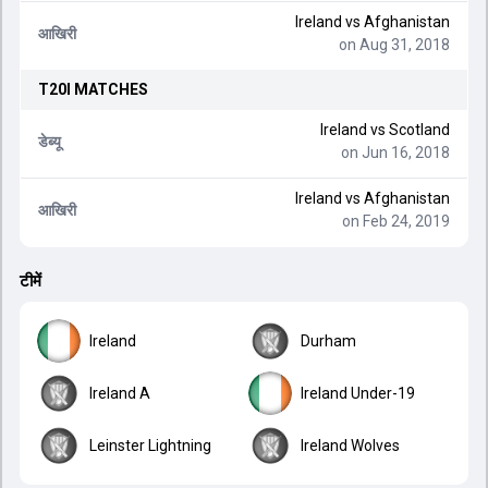
Ireland
vs
Afghanistan
आखिरी
on Aug 31, 2018
T20I
MATCHES
Ireland
vs
Scotland
डेब्यू
on Jun 16, 2018
Ireland
vs
Afghanistan
आखिरी
on Feb 24, 2019
टीमें
Ireland
Durham
Ireland A
Ireland Under-19
Leinster Lightning
Ireland Wolves