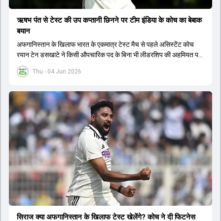
ऋषभ पंत से टेस्ट की उप कप्तानी छिनने पर टीम इंडिया के कोच का बेबाक
बयान
अफगानिस्तान के खिलाफ भारत के एकमात्र टेस्ट मैच से पहले असिस्टेंट कोच
रयान टेन डसखाटे ने किसी औपचारिक पद के बिना भी लीडरशिप की अहमियत पर
जोर दिया और कहा कि पंत का ध्यान खेल की स्थिति के आधार पर सही फैसले लेने
Thu - 04 Jun 2026
पर होना चाहिए.
सिराज क्या अफगान‍िस्तान के ख‍िलाफ टेस्ट खेलेंगे? कोच ने दी फिटनेस