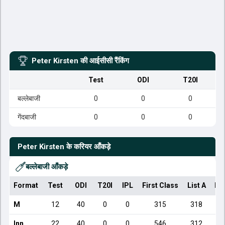
Peter Kirsten
की आईसीसी रैंकिंग
Test
ODI
T20I
बल्लेबाजी
0
0
0
गेंदबाजी
0
0
0
Peter Kirsten
के करियर आँकड़े
बल्लेबाजी आँकड़े
Format
Test
ODI
T20I
IPL
First Class
List A
Do
M
12
40
0
0
315
318
Inn
22
40
0
0
546
312