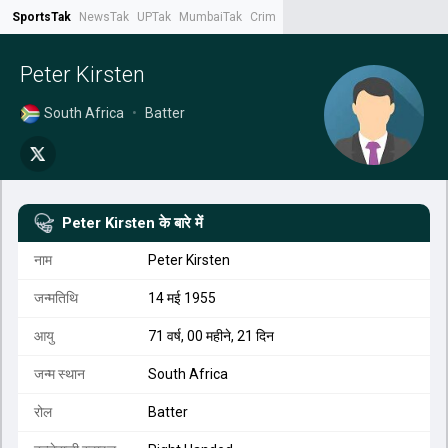
SportsTak
NewsTak
UPTak
MumbaiTak
CrimeTak
Lallantop
AstroTak
Tak.
Peter Kirsten
South Africa
•
Batter
Peter Kirsten
के बारे में
नाम
Peter Kirsten
जन्मतिथि
14 मई 1955
आयु
71 वर्ष, 00 महीने, 21 दिन
जन्म स्थान
South Africa
रोल
Batter