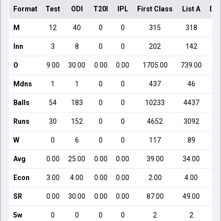
Format
Test
ODI
T20I
IPL
First Class
List A
Do
M
12
40
0
0
315
318
Inn
3
8
0
0
202
142
O
9.00
30.00
0.00
0.00
1705.00
739.00
Mdns
1
1
0
0
437
46
Balls
54
183
0
0
10233
4437
Runs
30
152
0
0
4652
3092
W
0
6
0
0
117
89
Avg
0.00
25.00
0.00
0.00
39.00
34.00
Econ
3.00
4.00
0.00
0.00
2.00
4.00
SR
0.00
30.00
0.00
0.00
87.00
49.00
5w
0
0
0
0
2
2