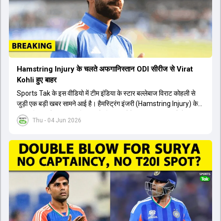
Hamstring Injury के चलते अफगानिस्तान ODI सीरीज से Virat
Kohli हुए बाहर
Sports Tak के इस वीडियो में टीम इंडिया के स्टार बल्लेबाज विराट कोहली से
जुड़ी एक बड़ी खबर सामने आई है। हैमस्ट्रिंग इंजरी (Hamstring Injury) के
कारण विराट कोहली अफगानिस्तान के खिलाफ होने वाली आगामी तीन मैचों की
Thu - 04 Jun 2026
वनडे सीरीज से बाहर हो गए हैं। भारत और अफगानिस्तान के बीच इस वनडे सीरीज
की शुरुआत 13 जून से एचपीसीए स्टेडियम (HPCA Stadium) में होनी थी।
इसके बाद सीरीज के बाकी दो मुकाबले 17 और 20 जून को खेले जाने थे। हाल ही में
खत्म हुए आईपीएल में शानदार प्रदर्शन करने वाले विराट कोहली का इस सीरीज से
बाहर होना भारतीय फैंस के लिए एक बहुत बड़ा झटका है। यह वनडे सीरीज 2027
में होने वाले वर्ल्ड कप की तैयारियों के लिहाज से भी काफी अहम मानी जा रही थी।
फिलहाल यह स्पष्ट नहीं है कि विराट कोहली को इस हैमस्ट्रिंग इंजरी से पूरी तरह से
उबरने में कितना समय लगेगा और उनकी जगह टीम में किस खिलाड़ी को शामिल
किया जाएगा।