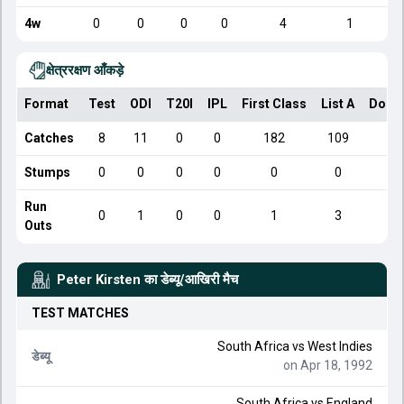
4w
0
0
0
0
4
1
क्षेत्ररक्षण आँकड़े
Format
Test
ODI
T20I
IPL
First Class
List A
Dome
Catches
8
11
0
0
182
109
Stumps
0
0
0
0
0
0
Run
0
1
0
0
1
3
Outs
Peter Kirsten
का डेब्यू/आखिरी मैच
TEST
MATCHES
South Africa
vs
West Indies
डेब्यू
on Apr 18, 1992
South Africa
vs
England