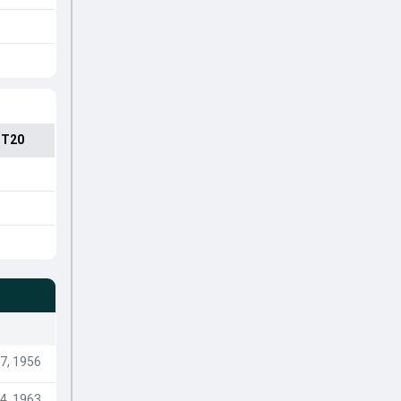
 T20
7, 1956
 4, 1963