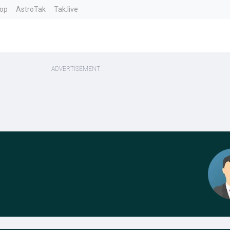
top
AstroTak
Tak.live