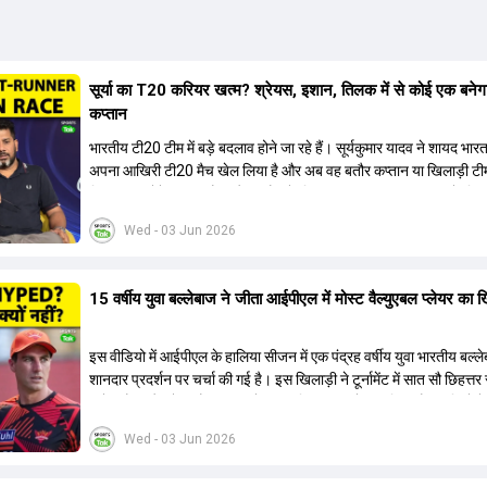
सूर्या का T20 करियर खत्म? श्रेयस, इशान, तिलक में से कोई एक बनेग
कप्तान
भारतीय टी20 टीम में बड़े बदलाव होने जा रहे हैं। सूर्यकुमार यादव ने शायद भार
अपना आखिरी टी20 मैच खेल लिया है और अब वह बतौर कप्तान या खिलाड़ी टी
हिस्सा नहीं होंगे। आयरलैंड और इंग्लैंड के खिलाफ आगामी टी20 सीरीज के लिए
की तलाश जारी है। इस रेस में श्रेयस अय्यर सबसे आगे चल रहे हैं। उनके अल
Wed - 03 Jun 2026
किशन और तिलक वर्मा भी कप्तानी के दावेदार हैं। अक्षर पटेल इस रेस में काफी पीछ
जबकि संजू सैमसन और रजत पाटीदार कप्तानी की दौड़ से बाहर हैं। आगामी सीर
वैभव सूर्यवंशी को तीसरे ओपनर के तौर पर टीम में शामिल किया जाएगा, जबकि अभ
15 वर्षीय युवा बल्लेबाज ने जीता आईपीएल में मोस्ट वैल्युएबल प्लेयर का 
और संजू सैमसन पहली पसंद होंगे। इसके अलावा नीतीश रेड्डी को बतौर ऑलरा
ज्यादा मौके मिलेंगे। अजीत अगरकर की अगुवाई वाली चयन समिति और कोच गौ
आगामी टी20 वर्ल्ड कप और 2028 ओलंपिक के लिए लंबी अवधि का विजन लेक
इस वीडियो में आईपीएल के हालिया सीजन में एक पंद्रह वर्षीय युवा भारतीय बल्ल
हैं।
शानदार प्रदर्शन पर चर्चा की गई है। इस खिलाड़ी ने टूर्नामेंट में सात सौ छिहत्
ऑरेंज कैप और मोस्ट वैल्युएबल प्लेयर का खिताब अपने नाम किया है। वीडियो मे
गया है कि ऑस्ट्रेलियाई टीम के वर्तमान कप्तान और इंग्लैंड टीम के पूर्व कप्तान न
Wed - 03 Jun 2026
खिलाड़ी के खेल की सराहना की है। ऑस्ट्रेलियाई कप्तान के अनुसार, शुरुआत मे
इस खिलाड़ी के प्रदर्शन पर संदेह था, लेकिन अब उसने खुद को एक बेहतरीन बल