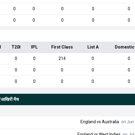
0
0
0
0
0
0
0
0
0
0
I
T20I
IPL
First Class
List A
Domestic
0
0
214
0
0
0
0
0
0
0
0
0
0
0
0
यू/आखिरी मैच
England
vs
Australia
on Jun 
England
vs
West Indies
on Jul