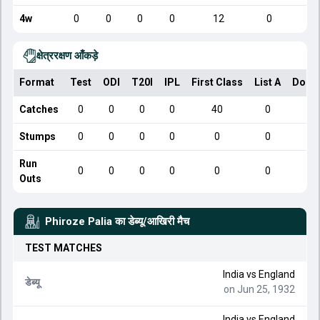
4w
0
0
0
0
12
0
क्षेत्ररक्षण आँकड़े
Format
Test
ODI
T20I
IPL
First Class
List A
Dome
Catches
0
0
0
0
40
0
Stumps
0
0
0
0
0
0
Run
0
0
0
0
0
0
Outs
Phiroze Palia
का डेब्यू/आखिरी मैच
TEST
MATCHES
India
vs
England
डेब्यू
on Jun 25, 1932
India
vs
England