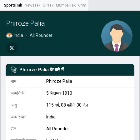
SportsTak
NewsTak
UPTak
MumbaiTak
CrimeTak
Lallantop
AstroTak
Tak.
Phiroze Palia
India
•
All Rounder
Phiroze Palia
के बारे में
नाम
Phiroze Palia
जन्मतिथि
5 सितम्बर 1910
आयु
115 वर्ष, 08 महीने, 30 दिन
जन्म स्थान
India
रोल
All Rounder