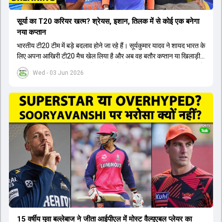
सूर्या का T20 करियर खत्म? श्रेयस, इशान, तिलक में से कोई एक बनेगा
नया कप्तान
भारतीय टी20 टीम में बड़े बदलाव होने जा रहे हैं। सूर्यकुमार यादव ने शायद भारत के
लिए अपना आखिरी टी20 मैच खेल लिया है और अब वह बतौर कप्तान या खिलाड़ी
टीम का हिस्सा नहीं होंगे। आयरलैंड और इंग्लैंड के खिलाफ आगामी टी20 सीरीज के
Wed - 03 Jun 2026
लिए नए कप्तान की तलाश जारी है। इस रेस में श्रेयस अय्यर सबसे आगे चल रहे
हैं। उनके अलावा ईशान किशन और तिलक वर्मा भी कप्तानी के दावेदार हैं। अक्षर
पटेल इस रेस में काफी पीछे हैं, जबकि संजू सैमसन और रजत पाटीदार कप्तानी की
दौड़ से बाहर हैं। आगामी सीरीज के लिए वैभव सूर्यवंशी को तीसरे ओपनर के तौर पर
टीम में शामिल किया जाएगा, जबकि अभिषेक शर्मा और संजू सैमसन पहली पसंद
होंगे। इसके अलावा नीतीश रेड्डी को बतौर ऑलराउंडर ज्यादा मौके मिलेंगे। अजीत
अगरकर की अगुवाई वाली चयन समिति और कोच गौतम गंभीर आगामी टी20 वर्ल्ड
कप और 2028 ओलंपिक के लिए लंबी अवधि का विजन लेकर चल रहे हैं।
15 वर्षीय युवा बल्लेबाज ने जीता आईपीएल में मोस्ट वैल्युएबल प्लेयर का