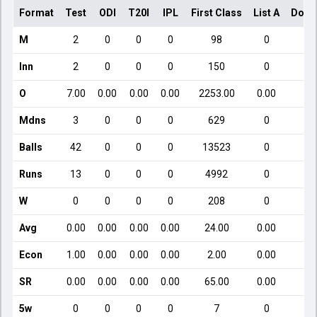
Format
Test
ODI
T20I
IPL
First Class
List A
Dome
M
2
0
0
0
98
0
Inn
2
0
0
0
150
0
O
7.00
0.00
0.00
0.00
2253.00
0.00
Mdns
3
0
0
0
629
0
Balls
42
0
0
0
13523
0
Runs
13
0
0
0
4992
0
W
0
0
0
0
208
0
Avg
0.00
0.00
0.00
0.00
24.00
0.00
Econ
1.00
0.00
0.00
0.00
2.00
0.00
SR
0.00
0.00
0.00
0.00
65.00
0.00
5w
0
0
0
0
7
0