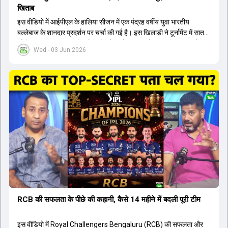
खिताब
इस वीडियो में आईपीएल के हालिया सीजन में एक पंद्रह वर्षीय युवा भारतीय
बल्लेबाज के शानदार प्रदर्शन पर चर्चा की गई है। इस खिलाड़ी ने टूर्नामेंट में सात
सौ छिहत्तर रन बनाकर ऑरेंज कैप और मोस्ट वैल्युएबल प्लेयर का खिताब अपने नाम
Wed - 03 Jun 2026
किया है। वीडियो में बताया गया है कि ऑस्ट्रेलियाई टीम के वर्तमान कप्तान और
इंग्लैंड टीम के पूर्व कप्तान ने इस युवा खिलाड़ी के खेल की सराहना की है।
ऑस्ट्रेलियाई कप्तान के अनुसार, शुरुआत में लोगों को इस खिलाड़ी के प्रदर्शन पर
संदेह था, लेकिन अब उसने खुद को एक बेहतरीन बल्लेबाज साबित कर दिया है जो
गेंद को बाउंड्री के काफी पार मारने की क्षमता रखता है। वहीं, इंग्लैंड के पूर्व कप्तान
ने कहा कि टूर्नामेंट जीतने वाली टीम के अलावा इस सीजन की सबसे बड़ी बात इस
युवा खिलाड़ी का प्रदर्शन रहा है, जिसे देखने के लिए स्टेडियम में भारी भीड़ उमड़ती
थी। शानदार प्रदर्शन के बाद इस युवा खिलाड़ी को श्रीलंका में होने वाली
त्रिकोणीय सीरीज के लिए इंडिया ए टीम में भी शामिल कर लिया गया है।
RCB की सफलता के पीछे की कहानी, कैसे 14 महीने में बदली पूरी टीम
इस वीडियो में Royal Challengers Bengaluru (RCB) की सफलता और