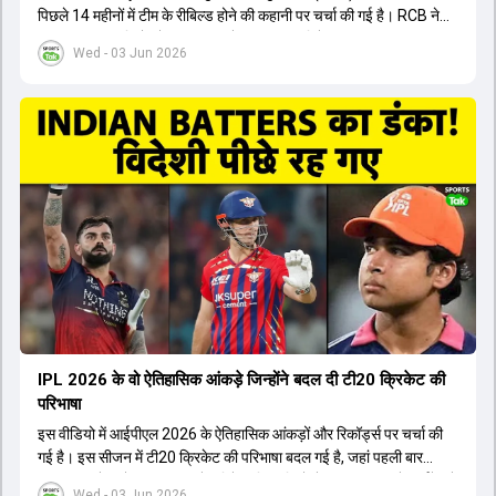
पिछले 14 महीनों में टीम के रीबिल्ड होने की कहानी पर चर्चा की गई है। RCB ने
अपनी पुरानी गलतियों को स्वीकार करते हुए एक नया रिसेट बटन दबाया। टीम
Wed - 03 Jun 2026
मैनेजमेंट में Mo Bobat, Andy Flower, Dinesh Karthik और एनालिस्ट
Freddie Wilde ने मिलकर ऑक्शन की बेहतरीन रणनीति बनाई। इसी रणनीति
के तहत Bhuvneshwar Kumar, Krunal Pandya और Rasikh Salam
जैसे भारतीय खिलाड़ियों को टीम में शामिल किया गया, जिन्होंने शानदार प्रदर्शन
किया। इसके अलावा, Virat Kohli की भूमिका में भी बदलाव देखा गया, जहां वह
अब टीम के युवा खिलाड़ियों के साथ ज्यादा जुड़े हुए नजर आते हैं। कप्तान Rajat
Patidar के नेतृत्व में टीम का कम्युनिकेशन बहुत स्पष्ट रहा है। एनालिस्ट से लेकर
मैनेजमेंट तक, सभी एक ही पेज पर रहते हैं, जिससे मैदान पर कोई कंफ्यूजन नहीं
होता। यही कारण है कि RCB ने लगातार सफलता हासिल की है।
IPL 2026 के वो ऐतिहासिक आंकड़े जिन्होंने बदल दी टी20 क्रिकेट की
परिभाषा
इस वीडियो में आईपीएल 2026 के ऐतिहासिक आंकड़ों और रिकॉर्ड्स पर चर्चा की
गई है। इस सीजन में टी20 क्रिकेट की परिभाषा बदल गई है, जहां पहली बार
भारतीय बल्लेबाजों का स्ट्राइक रेट विदेशी खिलाड़ियों से ज्यादा रहा। पूरे टूर्नामेंट में
Wed - 03 Jun 2026