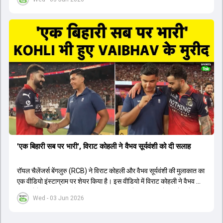
1426 छक्के लगे और 65 बार टीमों ने 200 से ज्यादा का स्कोर बनाया, जो एक
नया रिकॉर्ड है। एक युवा बल्लेबाज ने सबसे ज्यादा रन, छक्के और बेहतरीन
स्ट्राइक रेट के साथ मोस्ट वैल्युएबल प्लेयर का खिताब जीता। इसके अलावा पंजाब
और बेंगलुरु के प्रदर्शन के साथ-साथ लक्ष्य का पीछा करने वाली टीमों की सफलता
के आंकड़ों का भी विश्लेषण किया गया है।
'एक बिहारी सब पर भारी', विराट कोहली ने वैभव सूर्यवंशी को दी सलाह
रॉयल चैलेंजर्स बेंगलुरु (RCB) ने विराट कोहली और वैभव सूर्यवंशी की मुलाकात का
एक वीडियो इंस्टाग्राम पर शेयर किया है। इस वीडियो में विराट कोहली ने वैभव को
सलाह देते हुए कहा, 'एक बिहारी सब पर भारी। बस गेम खत्म।' कोहली ने उन्हें खुद
Wed - 03 Jun 2026
पर विश्वास रखने और नकारात्मक बातों पर ध्यान न देने की सलाह दी। आईपीएल
2026 में वैभव सूर्यवंशी ने 14 मैचों में 776 रन बनाकर ऑरेंज कैप और मोस्ट
वैल्यूएबल प्लेयर का खिताब जीता। अब वैभव इंडिया ए के लिए श्रीलंका में ट्राई